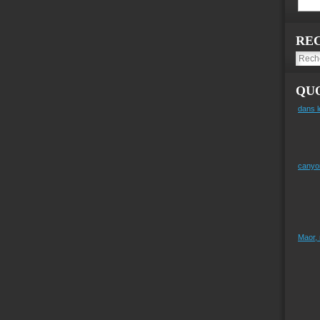
RE
QUO
dans l
canyo
Maor,