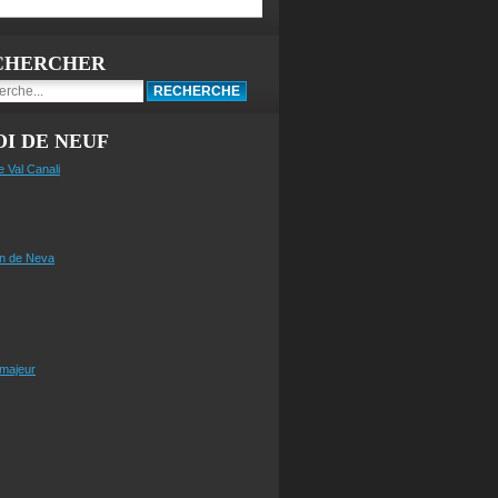
CHERCHER
I DE NEUF
e Val Canali
n de Neva
 majeur