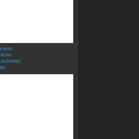
ée apnée
 de mer
s de Provence
aire