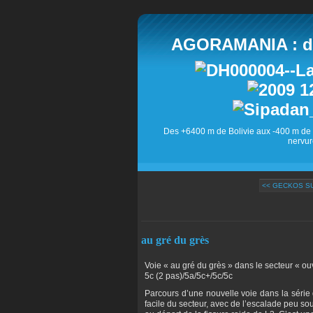
AGORAMANIA : des
Des +6400 m de Bolivie aux -400 m de 
nervur
<< GECKOS SU
au gré du grès
Voie « au gré du grès » dans le secteur « o
5c (2 pas)/5a/5c+/5c/5c
Parcours d’une nouvelle voie dans la série 
facile du secteur, avec de l’escalade peu s