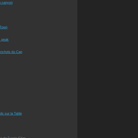
n canyon
Town
s peak
anchots du Cap
eds sur la Table
e de Faerie Glen