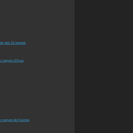
tier des 52 tunnels
le canyon d'Orsa
le canyon de Foresto