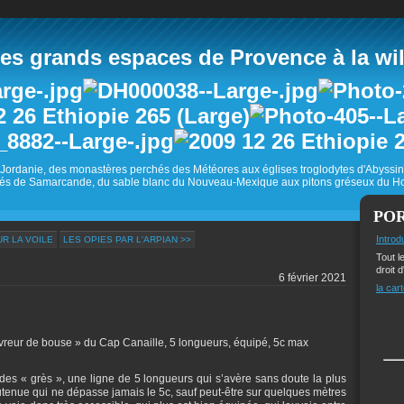
 grands espaces de Provence à la wild
Jordanie, des monastères perchés des Météores aux églises troglodytes d'Abyss
és de Samarcande, du sable blanc du Nouveau-Mexique aux pitons gréseux du Ho
PO
Introd
R LA VOILE
LES OPIES PAR L'ARPIAN >>
Tout l
droit d
6 février 2021
la cart
uvreur de bouse » du Cap Canaille, 5 longueurs, équipé, 5c max
des « grès », une ligne de 5 longueurs qui s’avère sans doute la plus
outenue qui ne dépasse jamais le 5c, sauf peut-être sur quelques mètres