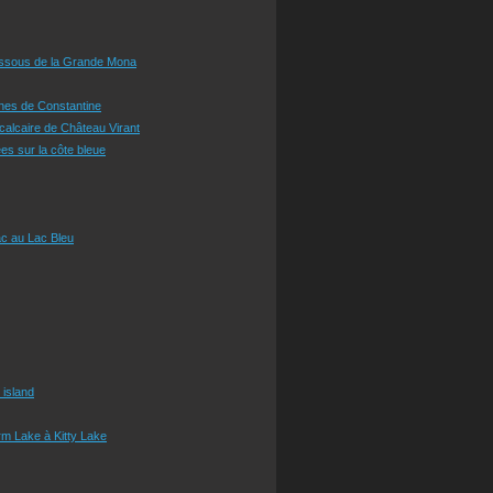
essous de la Grande Mona
ines de Constantine
 calcaire de Château Virant
es sur la côte bleue
c au Lac Bleu
 island
m Lake à Kitty Lake