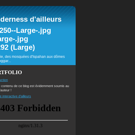
erness d'ailleurs
inie, des mosquées d'Ispahan aux dômes
ggar...
RTFOLIO
uction
e contenu de ce blog est évidemment soumis au
'auteur !
e interactive d'ailleurs