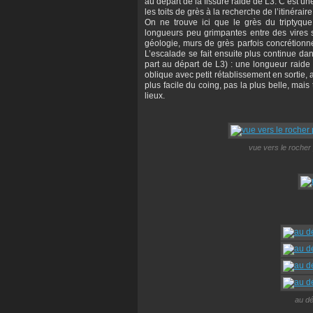
au départ de la fissure raide de L3. C’est un
les toits de grès à la recherche de l’itinéraire
On ne trouve ici que le grès du triptyque
longueurs peu grimpantes entre des vires
géologie, murs de grès parfois concrétionné
L’escalade se fait ensuite plus continue da
part au départ de L3) : une longueur raide
oblique avec petit rétablissement en sortie,
plus facile du coing, pas la plus belle, ma
lieux.
vue vers le rocher
au dé