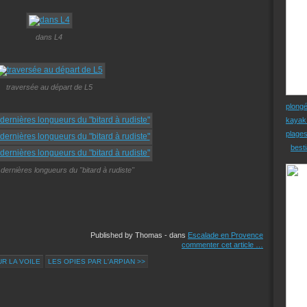
dans L4
traversée au départ de L5
plong
kayak
plage
besti
dernières longueurs du "bitard à rudiste"
Published by Thomas
-
dans
Escalade en Provence
commenter cet article
…
R LA VOILE
LES OPIES PAR L'ARPIAN >>