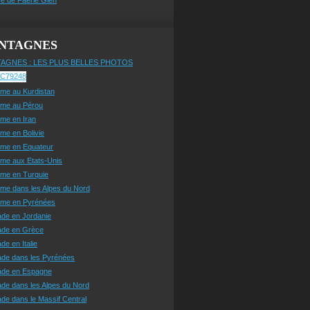
NTAGNES
AGNES : LES PLUS BELLES PHOTOS
sme au Kurdistan
sme au Pérou
sme en Iran
sme en Bolivie
sme en Equateur
sme aux Etats-Unis
sme en Turquie
sme dans les Alpes du Nord
isme en Pyrénées
ade en Jordanie
ade en Grèce
de en Italie
ade dans les Pyrénées
ade en Espagne
de dans les Alpes du Nord
de dans le Massif Central