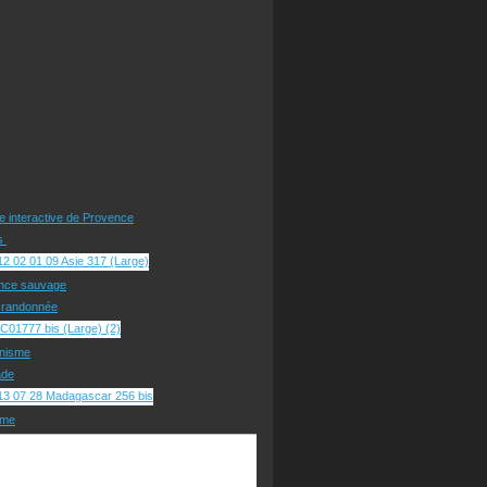
te interactive de Provence
rs
nce sauvage
e randonnée
nisme
ade
sme