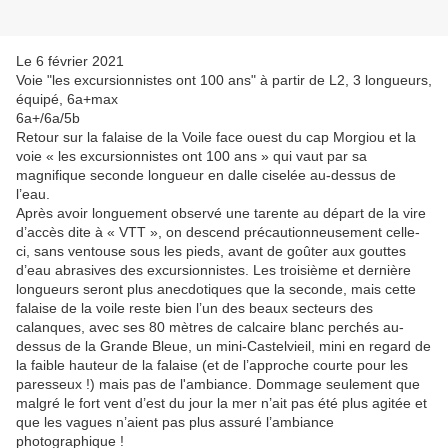
Le 6 février 2021
Voie "les excursionnistes ont 100 ans" à partir de L2, 3 longueurs,
équipé, 6a+max
6a+/6a/5b
Retour sur la falaise de la Voile face ouest du cap Morgiou et la
voie « les excursionnistes ont 100 ans » qui vaut par sa
magnifique seconde longueur en dalle ciselée au-dessus de
l’eau.
Après avoir longuement observé une tarente au départ de la vire
d’accès dite à « VTT », on descend précautionneusement celle-
ci, sans ventouse sous les pieds, avant de goûter aux gouttes
d’eau abrasives des excursionnistes. Les troisième et dernière
longueurs seront plus anecdotiques que la seconde, mais cette
falaise de la voile reste bien l’un des beaux secteurs des
calanques, avec ses 80 mètres de calcaire blanc perchés au-
dessus de la Grande Bleue, un mini-Castelvieil, mini en regard de
la faible hauteur de la falaise (et de l’approche courte pour les
paresseux !) mais pas de l'ambiance. Dommage seulement que
malgré le fort vent d’est du jour la mer n’ait pas été plus agitée et
que les vagues n’aient pas plus assuré l’ambiance
photographique !