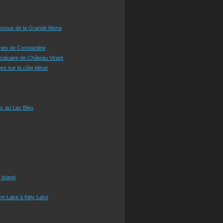
essous de la Grande Mona
ines de Constantine
 calcaire de Château Virant
es sur la côte bleue
c au Lac Bleu
 island
m Lake à Kitty Lake