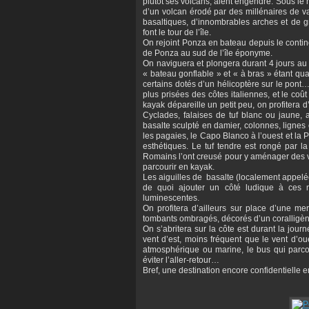
plutôt ses volcans, aient engendré. Sous le
d’un volcan érodé par des millénaires de va
basaltiques, d’innombrables arches et de g
font le tour de l’île.
On rejoint Ponza en bateau depuis le contin
de Ponza au sud de l’île éponyme.
On naviguera et plongera durant 4 jours au dé
« bateau gonflable » et « à bras » étant qu
certains dotés d’un hélicoptère sur le pont
plus prisées des côtes italiennes, et le coû
kayak dépareille un petit peu, on profitera
Cyclades, falaises de tuf blanc ou jaune,
basalte sculpté en damier, colonnes, lignes
les pagaies, le Capo Blanco à l’ouest et la P
esthétiques. Le tuf tendre est rongé par la
Romains l’ont creusé pour y aménager des vi
parcourir en kayak.
Les aiguilles de basalte (localement appelées
de quoi ajouter un côté ludique à ces na
luminescentes.
On profitera d’ailleurs sur place d’une mer
tombants ombragés, décorés d’un coralligèn
On s’abritera sur la côte est durant la jour
vent d’est, moins fréquent que le vent d’o
atmosphérique ou marine, le bus qui parcou
éviter l’aller-retour…
Bref, une destination encore confidentielle 