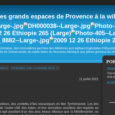
 grands espaces de Provence à la wild
Jordanie, des monastères perchés des Météores aux églises troglodytes d'Abyss
és de Samarcande, du sable blanc du Nouveau-Mexique aux pitons gréseux du Ho
PO
Introd
MAROLA
COUENNES SUR LA GRANDE FACE >>
Tout l
droit d
11 juillet 2021
la cart
tines, des confettis d’îles volcaniques en Mer Tyrrhénienne. Les ïles
 l’autre côté des Alpes, et leur évocation suscitera des regards au
s’agit pourtant d’un des plus beaux littoraux que la Méditerranée, ou