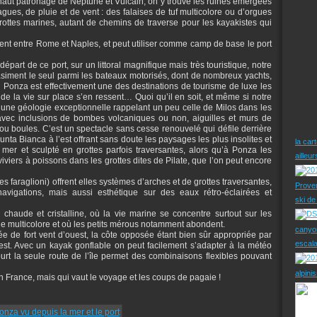
 haut patronage de Neptune et Vulcain, on y trouve les ruines émergées
gues, de pluie et de vent : des falaises de tuf multicolore ou d’orgues
rottes marines, autant de chemins de traverse pour les kayakistes qui
ent entre Rome et Naples, et peut utiliser comme camp de base le port
part de ce port, sur un littoral magnifique mais très touristique, notre
asiment le seul parmi les bateaux motorisés, dont de nombreux yachts,
… Ponza est effectivement une des destinations de tourisme de luxe les
t de la vie sur place s’en ressent… Quoi qu’il en soit, et même si notre
 d’une géologie exceptionnelle rappelant un peu celle de Milos dans les
 avec inclusions de bombes volcaniques ou non, aiguilles et murs de
 ou boules. C’est un spectacle sans cesse renouvelé qui défile derrière
unta Bianca à l’est offrant sans doute les paysages les plus insolites et
la car
 mer et sculpté en grottes parfois traversantes, alors qu’à Ponza les
ailleu
viers à poissons dans les grottes dites de Pilate, que l’on peut encore
 faraglioni) offrent elles systèmes d’arches et de grottes traversantes,
Prove
vigations, mais aussi esthétique sur des eaux rétro-éclairées et
ski d
 chaude et cristalline, où la vie marine se concentre surtout sur les
e multicolore et où les petits mérous notamment abondent.
canyo
née de fort vent d’ouest, la côte opposée étant bien sûr appropriée par
escal
uest. Avec un kayak gonflable on peut facilement s’adapter à la météo
rt la seule route de l’île permet des combinaisons flexibles pouvant
alpini
en France, mais qui vaut le voyage et les coups de pagaie !