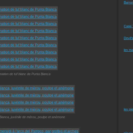
Barro
Cape 
Devil'
les m
rmation de tuf blanc de Punta Bianca
les pi
Bianca, juvénile de mérou, poulpe et anémone
réserv