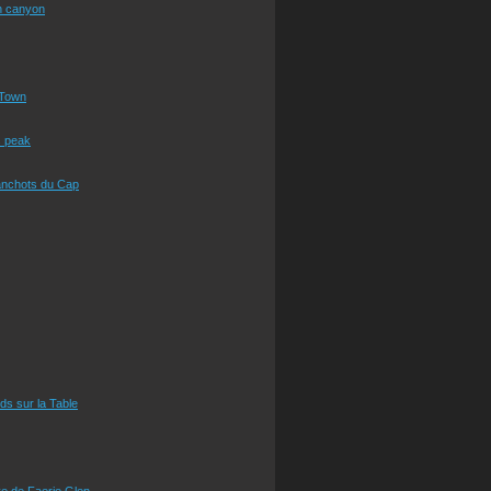
n canyon
Town
s peak
anchots du Cap
eds sur la Table
e de Faerie Glen