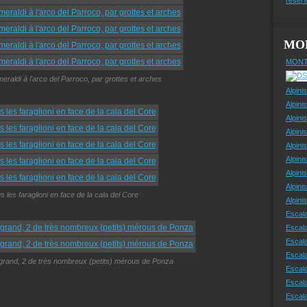
MO
MONT
meraldi à l'arco del Parroco, par grottes et arches
Alpini
Alpini
Alpini
Alpini
Alpini
Alpini
Alpini
Alpini
 les faraglioni en face de la cala del Core
Alpin
Escal
Escal
Escala
Escal
 grand, 2 de très nombreux (petits) mérous de Ponza
Escal
Escala
Escala