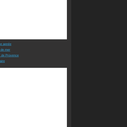
ée apnée
 de mer
s de Provence
aire