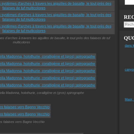
RE
QUO
s d'arches à travers les aiguilles de basalte, le tout près des falaises de tuf
multicolores
dans l
canyo
della Madonna, holothurie, coralligène et (gros) spirographe
Maor,
es falaises vers Bagno Vecchio