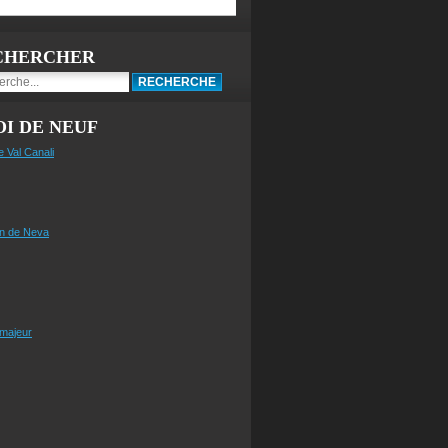
CHERCHER
I DE NEUF
e Val Canali
n de Neva
 majeur