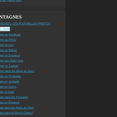
NTAGNES
AGNES : LES PLUS BELLES PHOTOS
sme au Kurdistan
sme au Pérou
sme en Iran
sme en Bolivie
sme en Equateur
sme aux Etats-Unis
sme en Turquie
sme dans les Alpes du Nord
isme en Pyrénées
ade en Jordanie
ade en Grèce
de en Italie
ade dans les Pyrénées
ade en Espagne
de dans les Alpes du Nord
de dans le Massif Central