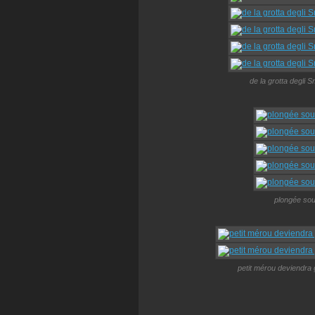
de la grotta degli S
plongée sous
petit mérou deviendra