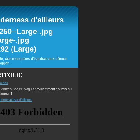
erness d'ailleurs
inie, des mosquées d'Ispahan aux dômes
ggar...
RTFOLIO
uction
e contenu de ce blog est évidemment soumis au
'auteur !
e interactive d'ailleurs