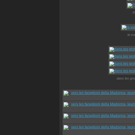
P
la vu
dans les gro