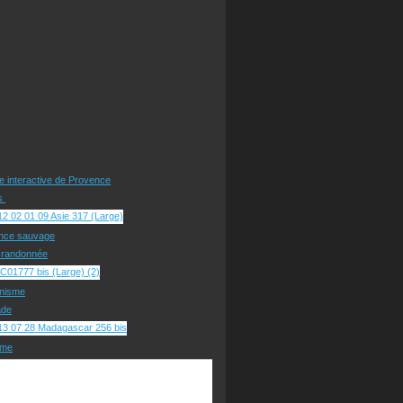
te interactive de Provence
rs
nce sauvage
e randonnée
nisme
ade
sme