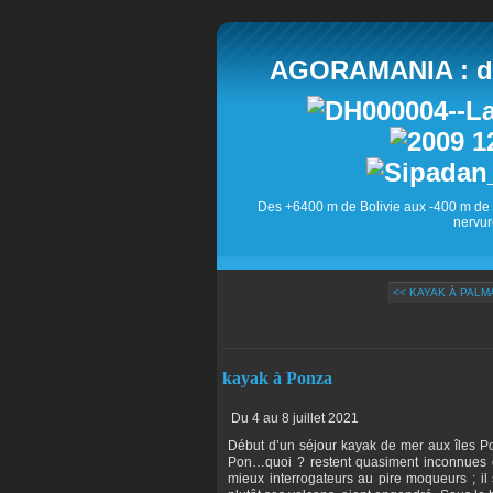
AGORAMANIA : des
Des +6400 m de Bolivie aux -400 m de 
nervur
<< KAYAK À PAL
kayak à Ponza
Du 4 au 8 juillet 2021
Début d’un séjour kayak de mer aux îles Pon
Pon…quoi ? restent quasiment inconnues de
mieux interrogateurs au pire moqueurs ; il 