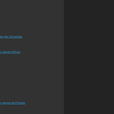
tier des 52 tunnels
le canyon d'Orsa
le canyon de Foresto