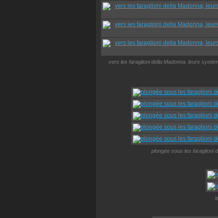
vers les faraglioni della Madonna, leurs système
plongée sous les faraglioni 
l