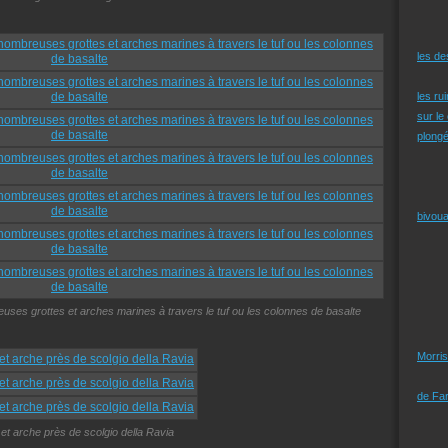
les d
les ru
sur le
plongé
bivoua
reuses grottes et arches marines à travers le tuf ou les colonnes de basalte
Morris
de Far
 et arche près de scolgio della Ravia