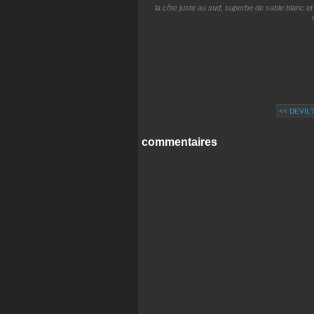
la côte juste au sud, superbe de sable blanc et
<< DEVIL
commentaires