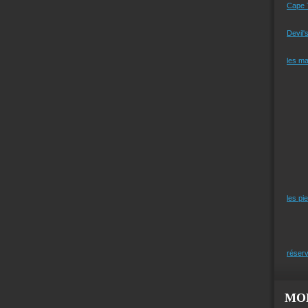
Cape 
Devil'
les m
les pi
réserv
MO