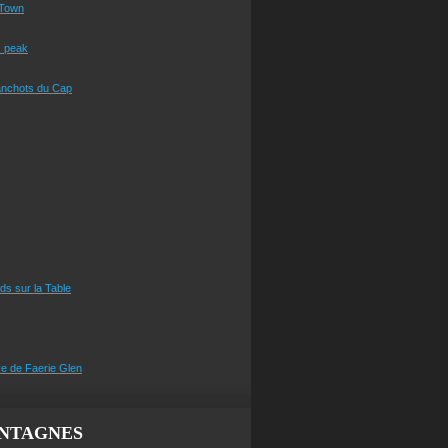
Town
s peak
anchots du Cap
eds sur la Table
e de Faerie Glen
NTAGNES