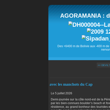
AGORAMANIA : des
Des +6400 m de Bolivie aux -400 m de 
nervur
<< DEVIL
avec les manchots du Cap
Le 5 juillet 2026
Demi-journée sur la côte nord-est de la Pé
par les bien-connues boulder’s beach et fox
résidence, au grand bonheur des touristes e