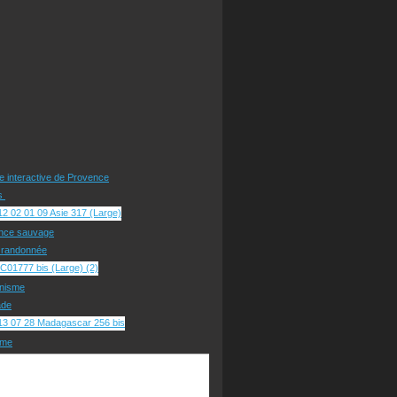
te interactive de Provence
rs
nce sauvage
e randonnée
nisme
ade
sme