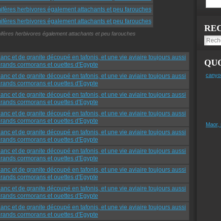
RE
ères herbivores également attachants et peu farouches
QUO
canyo
Maor,