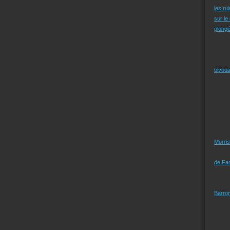
les ru
sur le
plongé
bivoua
Morris
de Far
Barro