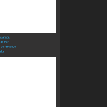
ée apnée
 de mer
s de Provence
aire