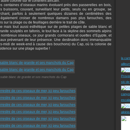
utre colonie sur le continent africain.
s centaines d’oiseaux marins évoluant près des passerelles en bois,
 buissons, couvant, surveillant leur petits, seuls ou en groupe, se
rchant, parfois à seulement quelques dizaines de centimètres des
ut également croiser de nombreux damans pas plus farouches, des
ur la plage ou de feuillages derrière le trait de côte.
que mais tout aussi esthétique sur de petites plages de sable blanc et
ranite sculptés en tafonis, le tout face à la skyline des sommets alpins
 nombreux oiseaux, ce jour grands cormorans et ouettes d’Egypte, et
neaux prévenant de leur présence. Une destination donc immanquable
rès-midi de week-end à cause des bouchons) du Cap, où la colonie de
ésidence sur une plage superbe !
la car
ailleu
Prove
sable blanc de granite et ses manchots du Cap
ski d
canyo
escal
alpini