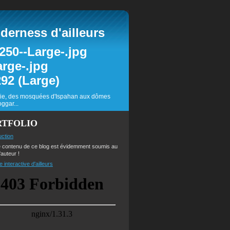
erness d'ailleurs
inie, des mosquées d'Ispahan aux dômes
ggar...
RTFOLIO
uction
e contenu de ce blog est évidemment soumis au
'auteur !
e interactive d'ailleurs