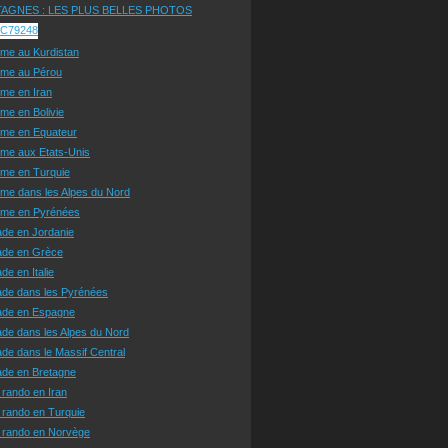
AGNES : LES PLUS BELLES PHOTOS
sme au Kurdistan
sme au Pérou
sme en Iran
sme en Bolivie
sme en Equateur
sme aux Etats-Unis
sme en Turquie
sme dans les Alpes du Nord
isme en Pyrénées
ade en Jordanie
ade en Grèce
de en Italie
ade dans les Pyrénées
ade en Espagne
de dans les Alpes du Nord
de dans le Massif Central
ade en Bretagne
 rando en Iran
 rando en Turquie
e rando en Norvège