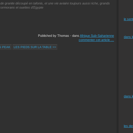
 de granite découpé en tafonis, et une vie aviaire toujours aussi riche, grands
cormorans et ouettes d'Egypte
le sen
Published by Thomas
-
dans
Afrique Sub-Saharienne
dans 
commenter cet article
…
'S PEAK
LES PIEDS SUR LA TABLE >>
dans 
les d