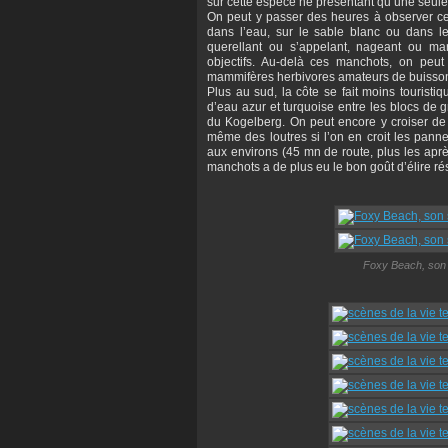
sur cette espèce ne présentant qu’une seule a
On peut y passer des heures à observer ce
dans l’eau, sur le sable blanc ou dans les
querellant ou s’appelant, nageant ou ma
objectifs. Au-delà ces manchots, on pe
mammifères herbivores amateurs de buissons s
Plus au sud, la côte se fait moins touristi
d’eau azur et turquoise entre les blocs de g
du Kogelberg. On peut encore y croiser de
même des loutres si l’on en croit les pan
aux environs (45 mn de route, plus les ap
manchots a de plus eu le bon goût d’élire r
Foxy Beach, son 