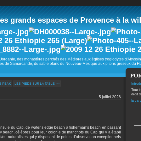
 grands espaces de Provence à la wild
Jordanie, des monastères perchés des Météores aux églises troglodytes d'Abyss
és de Samarcande, du sable blanc du Nouveau-Mexique aux pitons gréseux du Ho
PO
Introd
'S PEAK
LES PIEDS SUR LA TABLE >>
Tout l
droit d
5 juillet 2026
la cart
ninsule du Cap, de water’s edge beach à fisherman’s beach en passant
y beach, célèbres pour leur colonie de manchots du Cap qui y a établi
t/ou naturalistes qui y disposent de points d’observation exceptionnels