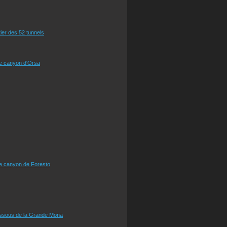
tier des 52 tunnels
le canyon d'Orsa
le canyon de Foresto
essous de la Grande Mona