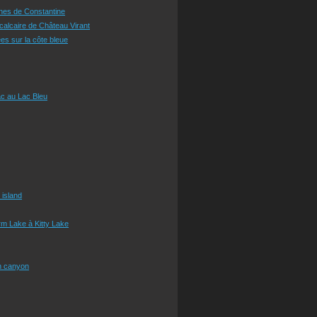
ines de Constantine
 calcaire de Château Virant
es sur la côte bleue
c au Lac Bleu
 island
m Lake à Kitty Lake
n canyon