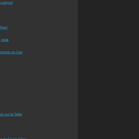
n canyon
Town
s peak
anchots du Cap
eds sur la Table
e de Faerie Glen