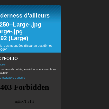
erness d'ailleurs
inie, des mosquées d'Ispahan aux dômes
ggar...
RTFOLIO
uction
e contenu de ce blog est évidemment soumis au
'auteur !
e interactive d'ailleurs