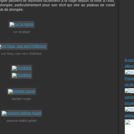
longée peuvent se rejoindre facilement à la nage depuis la mise à l’eau.
longée, particulièrement pour son récif qui vire au plateau de corail
ub de plongée.
sur la plage
sur l'eau, vue vers l'intérieur
la car
ailleu
Prove
ski d
canyo
barbier rouge
escal
alpini
poisson-ballon géant