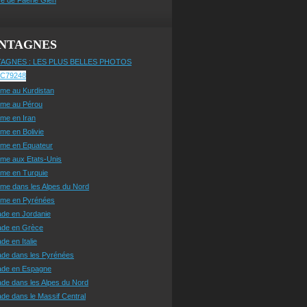
NTAGNES
AGNES : LES PLUS BELLES PHOTOS
sme au Kurdistan
sme au Pérou
sme en Iran
sme en Bolivie
sme en Equateur
sme aux Etats-Unis
sme en Turquie
sme dans les Alpes du Nord
isme en Pyrénées
ade en Jordanie
ade en Grèce
de en Italie
ade dans les Pyrénées
ade en Espagne
de dans les Alpes du Nord
de dans le Massif Central