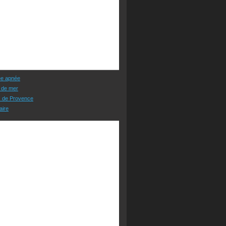
ée apnée
 de mer
s de Provence
aire