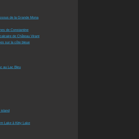
essous de la Grande Mona
ines de Constantine
 calcaire de Château Virant
es sur la côte bleue
c au Lac Bleu
 island
m Lake à Kitty Lake