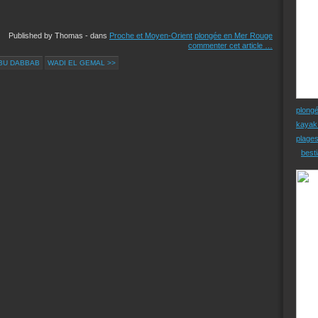
Published by Thomas
-
dans
Proche et Moyen-Orient
plongée en Mer Rouge
commenter cet article
…
ABU DABBAB
WADI EL GEMAL >>
plong
kayak
plage
besti