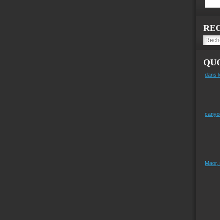
RE
QUO
dans l
canyo
Maor,