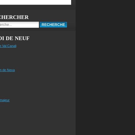
CHERCHER
I DE NEUF
e Val Canali
n de Neva
 majeur