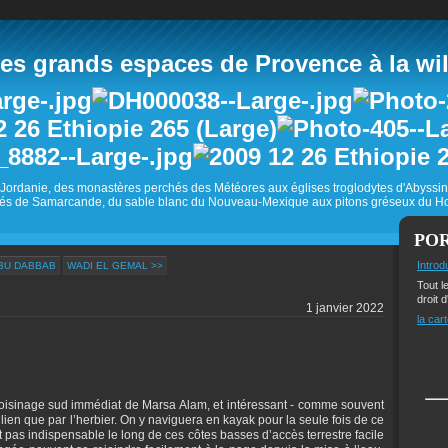
 grands espaces de Provence à la wild
Jordanie, des monastères perchés des Météores aux églises troglodytes d'Abyss
és de Samarcande, du sable blanc du Nouveau-Mexique aux pitons gréseux du Ho
PO
Introd
ABU DABBAB
WADI EL GEMAL >>
Tout l
droit d
1 janvier 2022
la cart
voisinage sud immédiat de Marsa Alam, et intéressant - comme souvent
allien que par l’herbier. On y naviguera en kayak pour la seule fois de ce
pas indispensable le long de ces côtes basses d’accès terrestre facile