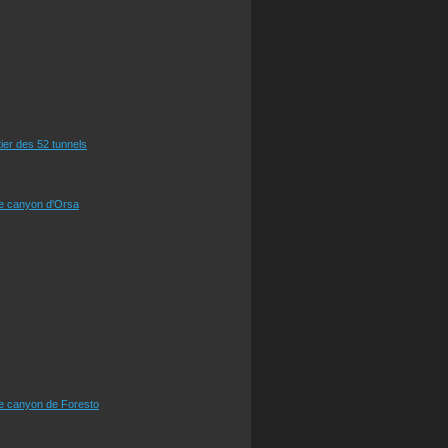
tier des 52 tunnels
le canyon d'Orsa
le canyon de Foresto