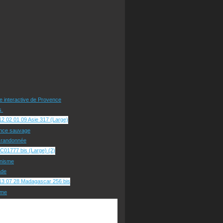
te interactive de Provence
rs
nce sauvage
e randonnée
nisme
ade
sme