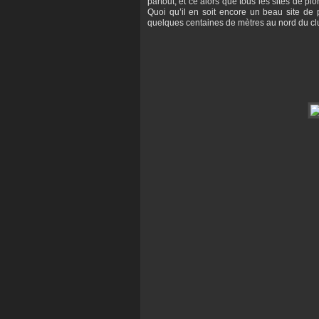
partout, et ce alors que tous les sites de p
Quoi qu’il en soit encore un beau site de p
quelques centaines de mètres au nord du cl