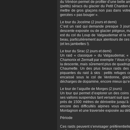
du Vénéon permet de profiter d’une belle amb
(petits) séracs du glacier du Petit Chardon
mettre de gros glaçons non pas dans votre
gercées « pas bouger ».
Le tour du Jocelme (2 jours et demi)
C’est un raid qui demande presque 3 jours
descente exposée ou de glacier piégeux, m
est du col du Loup de Valgaudemar et la mo
beau, particulièrement aux alentours de ces 
(et les jambettes !).
Le tour du Sirac (2 jours et demi)
Un raid « classique » du Valgaudemar, « c
Chamonix et Zermatt par exemple ! Vous n’y
la descente, mais sûrement plus de quadru
Chaumette. Un des plus beaux raids des
piquantes du raid à skis : petits refuges 
encaissé sous le col de Verdonne, gla
décharges de dopamine, encore mieux qu’en 
Le tour de l’aiguille de Morges (2 jours)
Un tour qui permet d’explorer un des coins 
ses vallons suspendus tant versant sud que 
près de 1500 mètres de dénivelée jusqu’à l
encore des difficultés alpines vous atten
Montagnon et une traversée exposée au débu
Période
Ces raids peuvent s’envisager préférentiell