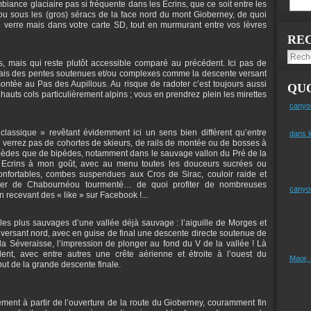
iance glaciaire pas si fréquente dans les Ecrins, que ce soit entre les
 ou sous les (gros) séracs de la face nord du mont Gioberney, de quoi
 verre mais dans votre carte SD, tout en murmurant entre vos lèvres
RE
, mais qui reste plutôt accessible comparé au précédent. Ici pas de
ais des pentes soutenues et/ou complexes comme la descente versant
ntée au Pas des Aupillous. Au risque de radoter c’est toujours aussi
QUO
hauts cols particulièrement alpins ; vous en prendrez plein les mirettes
canyo
lassique » revêtant évidemment ici un sens bien différent qu’entre
dans l
 verrez pas de cohortes de skieurs, de rails de montée ou de bosses à
pèdes que de bipèdes, notamment dans le sauvage vallon du Pré de la
 Ecrins à mon goût, avec au menu toutes les douceurs sucrées ou
confortables, combes suspendues aux Cros de Sirac, couloir raide et
cier de Chabournéou tourmenté… de quoi profiter de nombreuses
canyo
recevant des « like » sur Facebook !...
les plus sauvages d’une vallée déjà sauvage : l’aiguille de Morges et
versant nord, avec en guise de final une descente directe soutenue de
a Séveraisse, l’impression de plonger au fond du V de la vallée ! Là
dent, avec entre autres une crête aérienne et étroite à l’ouest du
Maor,
t de la grande descente finale.
ement à partir de l’ouverture de la route du Gioberney, couramment fin