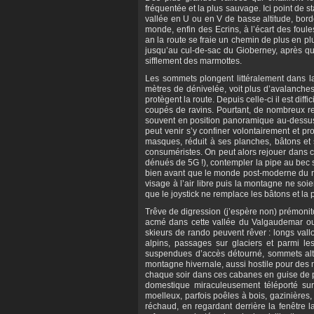
fréquentée et la plus sauvage. Ici point de 
vallée en U ou en V de basse altitude, bord
monde, enfin des Ecrins, à l’écart des foul
an la route se fraie un chemin de plus en pl
jusqu’au cul-de-sac du Gioberney, après quo
sifflement des marmottes.
Les sommets plongent littéralement dans l
mètres de dénivelée, voit plus d’avalanche
protègent la route. Depuis celle-ci il est diff
coupés de ravins. Pourtant, de nombreux re
souvent en position panoramique au-dessus d
peut venir s’y confiner volontairement et p
masques, réduit à ses planches, bâtons et
consuméristes. On peut alors rejouer dans 
dénués de 5G !), contempler la pipe au bec s
bien avant que le monde post-moderne du ri
visage à l’air libre puis la montagne ne soie
que le joystick ne remplace les bâtons et 
Trêve de digression (j’espère non) prémonit
acmé dans cette vallée du Valgaudemar oubl
skieurs de rando peuvent rêver : longs vall
alpins, passages sur glaciers et parmi l
suspendues d’accès détourné, sommets alt
montagne hivernale, aussi hostile pour des ma
chaque soir dans ces cabanes en guise de pe
domestique miraculeusement téléporté sur
moelleux, parfois poêles à bois, gazinières,
réchaud, en regardant derrière la fenêtre la