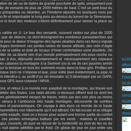
station de ski ou de dalles de granite ponctuée de spits, uniquement une
ée de versants de plus de 2000 mètres de haut. C’est un petit bout du
es grimpantes ou skiantes, un Finisterre alpestre où quelques mois par
us fin et improbable le long puis au-dessus du torrent de la Séveraisse,
i le bruit des moteurs s’éteint définitivement pour laisser la place au
a vallée en U. Le bas des versants, souvent raides sur plus de 1000
s que de skieurs, ce dont témoignent les nombreux paravalanches qui
icile pour le skieur d’imaginer des lignes skiables dans ces flancs ingrats
fuges dominent ces pentes raides de basse altitude, des nids d’aigle
e la vallée et doté de locaux d’hiver confortables voire douillets. On
rofiter de sa liberté loin d’un monde prématurément mis sous cloche ou
la car
 sac à dos, dépouillé volontairement et nécessairement des oripeaux
ces cabanes la montagne à la Samivel (ou la vie de ces pauvres amish
ailleu
ur la terrasse en bois les sommets noyés dans le bleu-gris. Profitez-en
sque zéro ne s’impose et que, pour votre bien évidemment, la pipe, le
nt interdit.e.s, au profit d’un ski simulator v2.0 développé par un GAFA,
Prove
la puce GPS sous-cutanée l’ARVA…
ski d
oire, et retour à ce monde non aseptisé de la montagne, qui trouve son
iée des foules. Les raids décrits ci-dessous offrent tout ce dont les
canyo
ons généralement vierges de traces, reliés par des cols plus ou moins
escal
es séracs à l’ambiance très haute montagne, découverte de combes
iers et panoramiques. On voyage à skis dans ce monde de la haute
mmifères non hibernants qu’il est attirant. On fait escale et se réfugie
alpini
tits esquifs, mais on y trouve pour autant une bonne partie du confort
 ces pentes enneigées battues par les vents : matelas et couettes
 gaz, couverts, de quoi se réjouir de la modernité au coin du feu ou du
 nuit alpine pétrifiée par le froid. On glisse de jour en jour entre ces