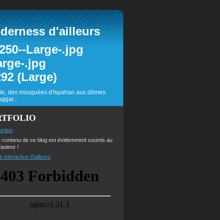
erness d'ailleurs
inie, des mosquées d'Ispahan aux dômes
ggar...
RTFOLIO
uction
e contenu de ce blog est évidemment soumis au
'auteur !
e interactive d'ailleurs