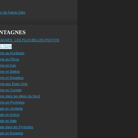
e de Faerie Glen
NTAGNES
AGNES : LES PLUS BELLES PHOTOS
sme au Kurdistan
sme au Pérou
sme en Iran
sme en Bolivie
sme en Equateur
sme aux Etats-Unis
sme en Turquie
sme dans les Alpes du Nord
isme en Pyrénées
ade en Jordanie
ade en Grèce
de en Italie
ade dans les Pyrénées
ade en Espagne