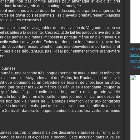
 construits non pas comme ailleurs pour aménager et exploiter, bref
er dans la sauvagerie de la montagne enneigée.
eront endolories à force de porter le dressing et le garde-manger sur le
à force de gravir cols et sommets, les cheveux prématurément blanchis
hes et autres crevasses !
à 3 jours maximum) envisageables depuis la vallée du Valgaudemar, en se
nt skiables à la descente. Ceci exclut de fait les parcours rive droite de
 sur des pentes sud raides imposent le portage même en plein hiver. Ce
ette vallée sauvage des Ecrins (pardon pour le pléonasme), avec des
 de couverture réseau téléphonique, des dénivelées importantes, bref
plong
nt pas à des débutant.e.s, pas l’idéal pour emmener votre grand-mère
kayak
née.
plage
besti
 journée)
journée, une seconde très longue) permet de faire le tour (et même de
mmets-phares du Valgaudemar et des Ecrins, les Rouies, et de découvrir
tit que croquignolet, un belvédère de bois et de choix face au Sirac.
second jour de par les 2200 mètres de dénivelée ascendante (couper la
y réduirait à peine cette seconde journée) et la grande variété
s « le bon ordre ». En effet, cette longue journée finit par une descente
e trop tard - à l’heure de… la soupe ! Attention donc aux conditions
r de la boussole, mais, quoi qu’il en soit, vous aurez profité du meilleur
re Samivel - dans cette longue bambée qui vous fera visiter pas moins
journées pas trop longues mais des descentes engagées, sur un glacier
spendues raides et exposées le second. Cette incursion dans la vallée