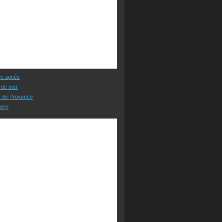
ée apnée
 de mer
s de Provence
aire