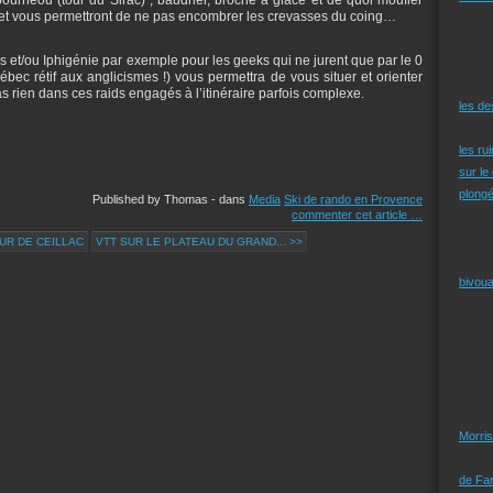
et vous permettront de ne pas encombrer les crevasses du coing…
 et/ou Iphigénie par exemple pour les geeks qui ne jurent que par le 0
ec rétif aux anglicismes !) vous permettra de vous situer et orienter
s rien dans ces raids engagés à l’itinéraire parfois complexe.
les d
les ru
sur le
plongé
Published by Thomas
-
dans
Media
Ski de rando en Provence
commenter cet article
…
UR DE CEILLAC
VTT SUR LE PLATEAU DU GRAND... >>
bivoua
Morris
de Far