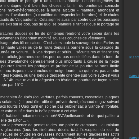
pour limiter le portage à un ratio raisonnable. Les contingences du
e montagne font bien les choses : la fin du printemps coïncide
ions nivo-météorologiques à haute altitude - manteau abondant et
 risques d’avalanches (à condition de respecter les horaires) et de chutes
ostauds du Valgaudemar. Cela signifie aussi par contre que les passages
ire skis sur le dos, pas de quoi se plaindre si tant est que le portage se
ératures douces de fin de printemps rendront votre séjour dans les
ransformer en Bibendum momifié sous les couches de vêtements.
sager plus tôt en saison. C’est alors toute la sauvagerie des Ecrins en
 la haute vallée ou de la route depuis la barrière sous la cascade du
ournée en voiture… à vos risques et périls… sécuritaires et financiers)
 cet article, journées courtes peu ou pas ensoleillées dans le fond de
le sen
isques d’avalanche généralement plus importants à cause de la neige
ourrez limiter les portages et profiter de la poudreuse sans limite
 et aux risques d’avalanches de neige lourde, ce qui n’est pas anodin
r des Rouies, où une longue descente orientée sud voire sud-est vous
dans 
 A 14h, mieux vaut la déguster en février en poudreuse façon sucre-
 soupe par 15°C…
ent bien équipés (couvertures, parfois couverts, casseroles, plaques
solaires…), il peut être utile de prévoir duvet, réchaud et gaz suivant
acs lourds ! Quoi qu’il en soit ne pas oublier sac à viande et frontale,
er votre nuitée dans la boîte prévue à cet effet.
rité habituel, notamment casque/ARVA/pelle/sonde et de quoi pallier à
delle de bâton…).
t de par la présence de pentes raides une paire de crampons – aluminium
 glaciaires (tous les itinéraires décrits ici à l’exception du tour de
 risques de chutes en crevasses, notamment sur les glaciers très actifs
dans 
ournéou (tour du Sirac) ; baudrier, broche à glace et de quoi moufler