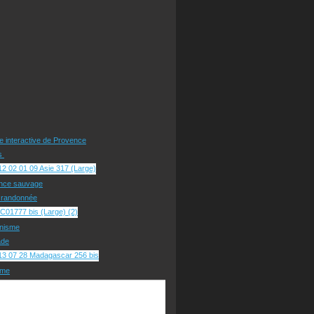
te interactive de Provence
rs
nce sauvage
e randonnée
nisme
ade
sme