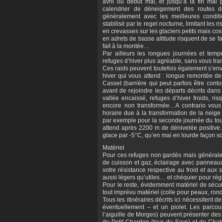
avril ou début mai, et jusqu’à la fin mai 
calendrier de déneigement des routes d
généralement avec les meilleures condit
stabilisé par le regel nocturne, limitant les
en crevasses sur les glaciers petits mais c
en adrets de basse altitude risquent de se fa
fait à la montée…
Par ailleurs les longues journées et temp
refuges d’hiver plus agréable, sans vous t
Ces raids peuvent toutefois également s’envi
hiver qui vous attend : longue remontée de
Casset (barrière qui peut parfois être cont
avant de rejoindre les départs décrits dans
vallée encaissé, refuges d’hiver froids, r
encore non transformée…A contrario vous p
horaire due à la transformation de la neige
par exemple pour la seconde journée du tou
attend après 2200 m de dénivelée positive…
glace par -5°C, qu’en mai en lourde façon
Matériel
Pour ces refuges non gardés mais généralem
de cuisson et gaz, éclairage avec panneaux 
votre résistance respective au froid et aux s
aussi légers qu’utiles… et chéquier pour régl
Pour le reste, évidemment matériel de sécu
tout imprévu matériel (colle pour peaux, ron
Tous les itinéraires décrits ici nécessiten
éventuellement – et un piolet. Les parcours
l’aiguille de Morges) peuvent présenter des
du Petit Chardon (tour du Says) et de Chab