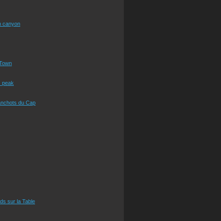
n canyon
Town
s peak
anchots du Cap
eds sur la Table