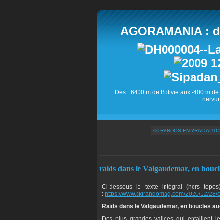
AGORAMANIA : des
Des +6400 m de Bolivie aux -400 m de 
nervur
<< RANDOS EN VRAC AUTO
raids dans le Valgaudemar, en boucl
Ci-dessous le texte intégral (hors top
:
https://www.skirandomag.com/2020/12/28/e
Raids dans le Valgaudemar, en boucles a
Des plus grandes vallées qui entaillent 