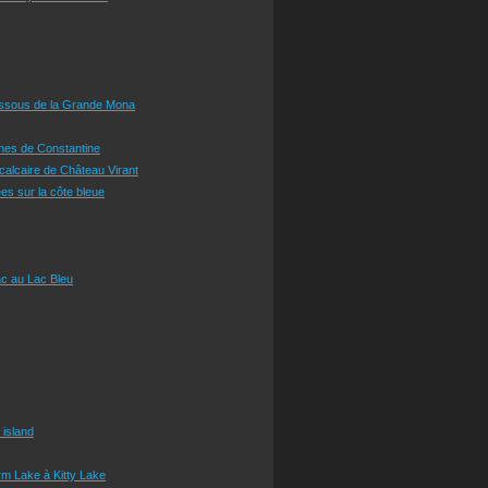
essous de la Grande Mona
ines de Constantine
 calcaire de Château Virant
es sur la côte bleue
c au Lac Bleu
 island
m Lake à Kitty Lake