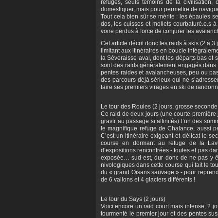
refuges, seuls témoins de la civilisation,
domestiquer, mais pour permettre de navigu
Tout cela bien sûr se mérite : les épaules s
dos, les cuisses et mollets courbaturé.e.s 
voire perdus à force de conjurer les avalanc
Cet article décrit donc les raids à skis (2 
limitant aux itinéraires en boucle intégraleme
la Séveraisse aval, dont les départs bas et
sont des raids généralement engagés dans c
pentes raides et avalancheuses, peu ou pas
des parcours déjà sérieux qui ne s’adresse
faire ses premiers virages en ski de randon
Le tour des Rouies (2 jours, grosse seconde
Ce raid de deux jours (une courte première 
gravir au passage si affinités) l’un des so
le magnifique refuge de Chalance, aussi pe
C’est un itinéraire exigeant et délicat le 
course en dormant au refuge de la Lave
d’expositions rencontrées - toutes et pas dan
exposée… sud-est, dur donc de ne pas y êtr
nivologiques dans cette course qui fait le tou
du « grand Oisans sauvage » - pour reprend
de 6 vallons et 4 glaciers différents !
Le tour du Says (2 jours)
Voici encore un raid court mais intense, 2 
tourmenté le premier jour et des pentes su