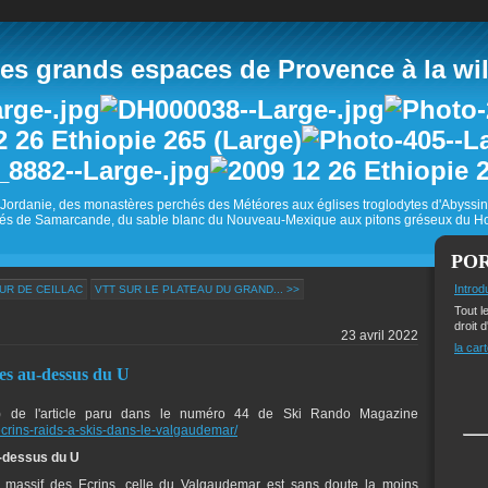
 grands espaces de Provence à la wild
Jordanie, des monastères perchés des Météores aux églises troglodytes d'Abyss
és de Samarcande, du sable blanc du Nouveau-Mexique aux pitons gréseux du Ho
PO
Introd
UR DE CEILLAC
VTT SUR LE PLATEAU DU GRAND... >>
Tout l
droit d
23 avril 2022
la cart
es au-dessus du U
os) de l'article paru dans le numéro 44 de Ski Rando Magazine
crins-raids-a-skis-dans-le-valgaudemar/
u-dessus du U
le massif des Ecrins, celle du Valgaudemar est sans doute la moins