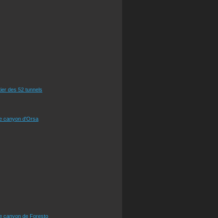
tier des 52 tunnels
le canyon d'Orsa
le canyon de Foresto