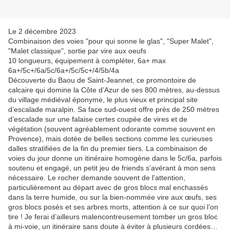
Le 2 décembre 2023
Combinaison des voies "pour qui sonne le glas", "Super Malet",
"Malet classique", sortie par vire aux oeufs
10 longueurs, équipement à compléter, 6a+ max
6a+/5c+/6a/5c/6a+/5c/5c+/4/5b/4a
Découverte du Baou de Saint-Jeannet, ce promontoire de
calcaire qui domine la Côte d’Azur de ses 800 mètres, au-dessus
du village médiéval éponyme, le plus vieux et principal site
d’escalade maralpin. Sa face sud-ouest offre près de 250 mètres
d’escalade sur une falaise certes coupée de vires et de
végétation (souvent agréablement odorante comme souvent en
Provence), mais dotée de belles sections comme les curieuses
dalles stratifiées de la fin du premier tiers. La combinaison de
voies du jour donne un itinéraire homogène dans le 5c/6a, parfois
soutenu et engagé, un petit jeu de friends s’avérant à mon sens
nécessaire. Le rocher demande souvent de l’attention,
particulièrement au départ avec de gros blocs mal enchassés
dans la terre humide, ou sur la bien-nommée vire aux œufs, ses
gros blocs posés et ses arbres morts, attention à ce sur quoi l’on
tire ! Je ferai d’ailleurs malencontreusement tomber un gros bloc
à mi-voie, un itinéraire sans doute à éviter à plusieurs cordées…