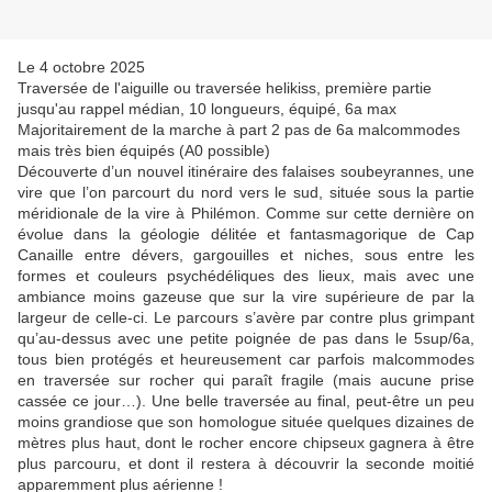
Le 4 octobre 2025
Traversée de l'aiguille ou traversée helikiss, première partie
jusqu'au rappel médian, 10 longueurs, équipé, 6a max
Majoritairement de la marche à part 2 pas de 6a malcommodes
mais très bien équipés (A0 possible)
Découverte d’un nouvel itinéraire des falaises soubeyrannes, une
vire que l’on parcourt du nord vers le sud, située sous la partie
méridionale de la vire à Philémon. Comme sur cette dernière on
évolue dans la géologie délitée et fantasmagorique de Cap
Canaille entre dévers, gargouilles et niches, sous entre les
formes et couleurs psychédéliques des lieux, mais avec une
ambiance moins gazeuse que sur la vire supérieure de par la
largeur de celle-ci. Le parcours s’avère par contre plus grimpant
qu’au-dessus avec une petite poignée de pas dans le 5sup/6a,
tous bien protégés et heureusement car parfois malcommodes
en traversée sur rocher qui paraît fragile (mais aucune prise
cassée ce jour…). Une belle traversée au final, peut-être un peu
moins grandiose que son homologue située quelques dizaines de
mètres plus haut, dont le rocher encore chipseux gagnera à être
plus parcouru, et dont il restera à découvrir la seconde moitié
apparemment plus aérienne !