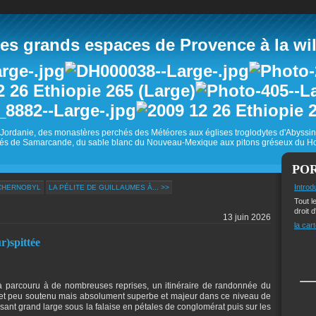
 grands espaces de Provence à la wild
Jordanie, des monastères perchés des Météores aux églises troglodytes d'Abyss
és de Samarcande, du sable blanc du Nouveau-Mexique aux pitons gréseux du Ho
PO
Introd
TCHERNOBYL
LA PÉLITE DE GUILLAUMES À... >>
Tout l
droit d
13 juin 2026
la cart
r)spittée
à parcouru à de nombreuses reprises, un itinéraire de randonnée du
 et peu soutenu mais absolument superbe et majeur dans ce niveau de
rsant grand large sous la falaise en pétales de conglomérat puis sur les