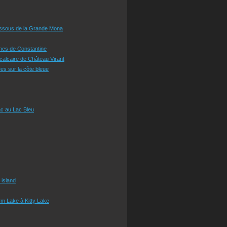
essous de la Grande Mona
ines de Constantine
 calcaire de Château Virant
es sur la côte bleue
c au Lac Bleu
 island
m Lake à Kitty Lake