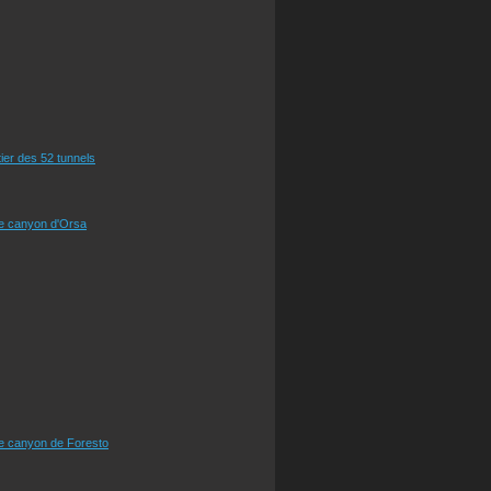
tier des 52 tunnels
le canyon d'Orsa
le canyon de Foresto