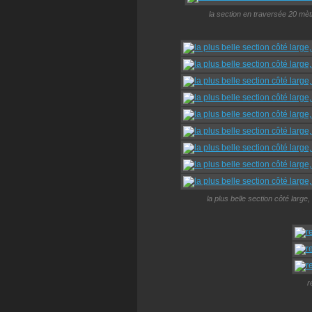
la section en traversée 20 mèt
la plus belle section côté larg
r