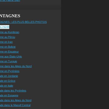
NTAGNES
AGNES : LES PLUS BELLES PHOTOS
sme au Kurdistan
sme au Pérou
sme en Iran
sme en Bolivie
sme en Equateur
sme aux Etats-Unis
sme en Turquie
sme dans les Alpes du Nord
isme en Pyrénées
ade en Jordanie
ade en Grèce
de en Italie
ade dans les Pyrénées
ade en Espagne
de dans les Alpes du Nord
de dans le Massif Central