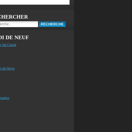
CHERCHER
I DE NEUF
e Val Canali
n de Neva
 majeur