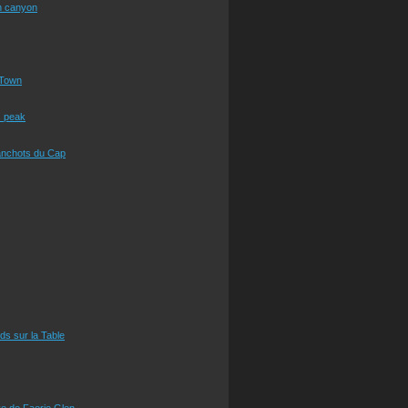
n canyon
Town
s peak
anchots du Cap
eds sur la Table
e de Faerie Glen