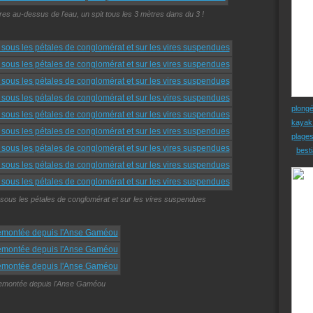
res au-dessus de l'eau, un spit tous les 3 mètres dans du 3 !
plong
kayak
plage
besti
e, sous les pétales de conglomérat et sur les vires suspendues
emontée depuis l'Anse Gaméou