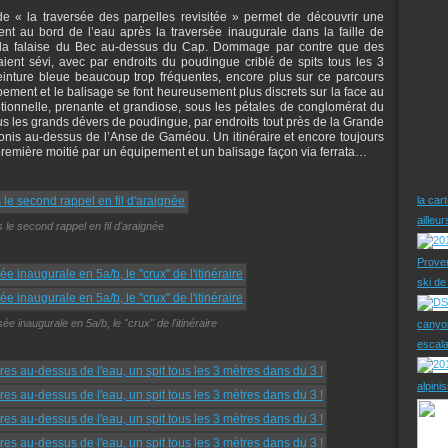
 de « la traversée des parpelles revisitée » permet de découvrir une
nt au bord de l’eau après la traversée inaugurale dans la faille de
e la falaise du Bec au-dessus du Cap. Dommage par contre que des
ent sévi, avec par endroits du poudingue criblé de spits tous les 3
nture bleue beaucoup trop fréquentes, encore plus sur ce parcours
ipement et le balisage se font heureusement plus discrets sur la face au
ionnelle, prenante et grandiose, sous les pétales de conglomérat du
ous les grands dévers de poudingue, par endroits tout près de la Grande
fonis au-dessus de l’Anse de Gaméou. Un itinéraire et encore toujours
remière moitié par un équipement et un balisage façon via ferrata…
la car
ailleu
 le second rappel en fil d'araignée
Prove
ski d
ée inaugurale en 5a/b, le "crux" de l'itinéraire
canyo
escal
alpini