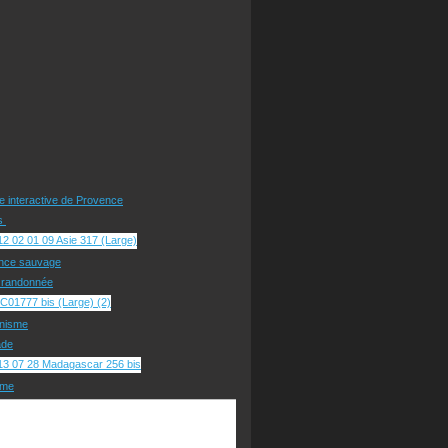
te interactive de Provence
rs
nce sauvage
e randonnée
nisme
ade
sme