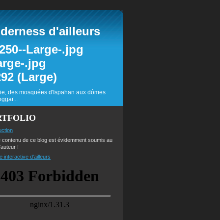
erness d'ailleurs
inie, des mosquées d'Ispahan aux dômes
ggar...
RTFOLIO
uction
e contenu de ce blog est évidemment soumis au
'auteur !
e interactive d'ailleurs