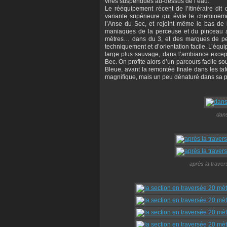
vires suspendues au-dessus de l’eau.
Le rééquipement récent de l’itinéraire dit
variante supérieure qui évite le chemineme
l’Anse du Sec, et rejoint même le bas d
maniaques de la perceuse et du pinceau ai
mètres… dans du 3, et des marques de pei
techniquement et d’orientation facile. L’équ
large plus sauvage, dans l’ambiance except
Bec. On profite alors d’un parcours facile s
Bleue, avant la remontée finale dans les ta
magnifique, mais un peu dénaturé dans sa p
dans
après la travers