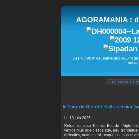
AGORAMANIA : des
Des +6400 m de Bolivie aux -400 m de 
nervur
<< DU STRATUS À 
le Tour du Bec de l'Aigle, version (su
Le 13 juin 2026
Retour dans ce Tour du Bec de l’Aigle déj
vertige plus que d’escalade, peu technique
difficultés, notamment lorsque l’on passe ve