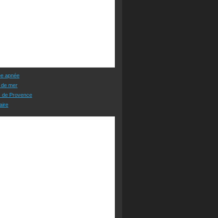
ée apnée
 de mer
s de Provence
aire