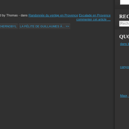
ed by Thomas
-
dans
Randonnée du vertige en Provence
Escalade en Provence
RE
commenter cet article
…
TCHERNOBYL
LA PÉLITE DE GUILLAUMES À... >>
QUO
dans l
canyo
Maor,