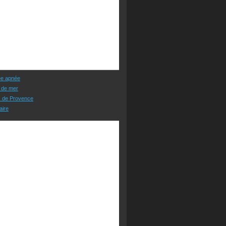
ée apnée
 de mer
s de Provence
aire