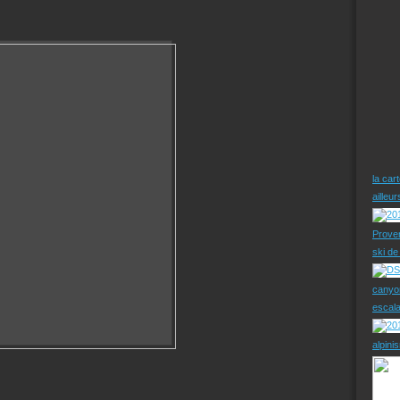
la car
ailleu
Prove
ski d
canyo
escal
alpini