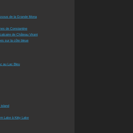
essous de la Grande Mona
ines de Constantine
 calcaire de Château Virant
es sur la côte bleue
c au Lac Bleu
 island
m Lake à Kitty Lake