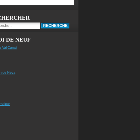
CHERCHER
I DE NEUF
e Val Canali
n de Neva
 majeur