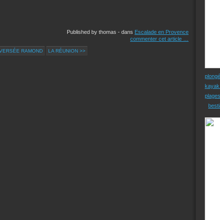
Published by thomas
-
dans
Escalade en Provence
commenter cet article
…
AVERSÉE RAMOND
LA RÉUNION >>
plong
kayak
plage
besti