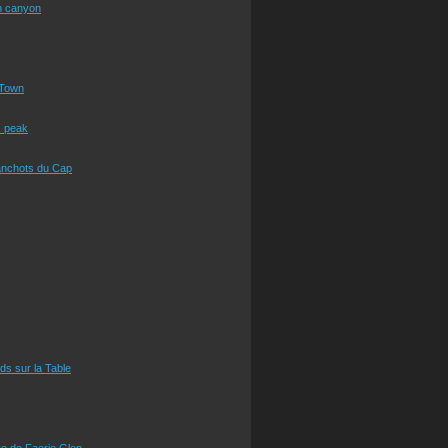
n canyon
Town
s peak
anchots du Cap
eds sur la Table
e de Faerie Glen