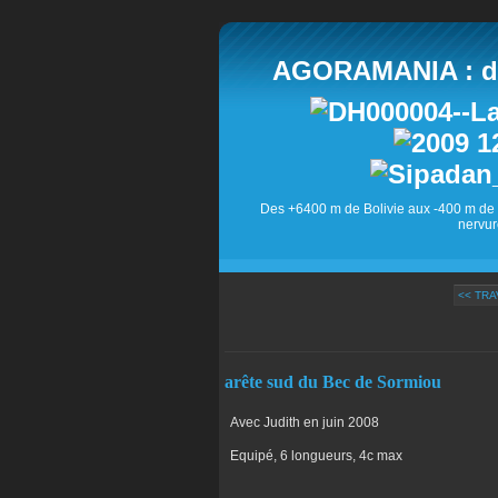
AGORAMANIA : des
Des +6400 m de Bolivie aux -400 m de 
nervur
<< TR
arête sud du Bec de Sormiou
Avec Judith en juin 2008
Equipé, 6 longueurs, 4c max