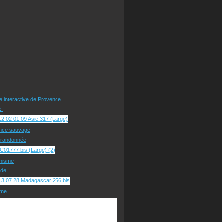
te interactive de Provence
rs
nce sauvage
e randonnée
nisme
ade
sme