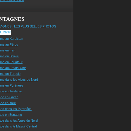
NTAGNES
AGNES : LES PLUS BELLES PHOTOS
sme au Kurdistan
sme au Pérou
sme en Iran
sme en Bolivie
sme en Equateur
sme aux Etats-Unis
sme en Turquie
sme dans les Alpes du Nord
isme en Pyrénées
ade en Jordanie
ade en Grèce
de en Italie
ade dans les Pyrénées
ade en Espagne
de dans les Alpes du Nord
de dans le Massif Central