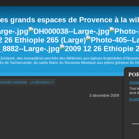
 grands espaces de Provence à la wild
Jordanie, des monastères perchés des Météores aux églises troglodytes d'Abyss
és de Samarcande, du sable blanc du Nouveau-Mexique aux pitons gréseux du Ho
PO
Introd
AVERSÉE RAMOND
LA RÉUNION >>
Tout l
droit d
3 décembre 2009
la cart