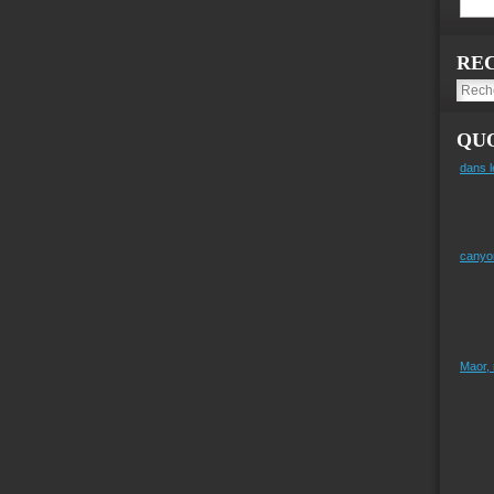
RE
QUO
dans l
canyo
Maor,