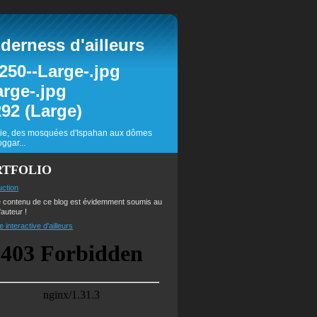
erness d'ailleurs
inie, des mosquées d'Ispahan aux dômes
ggar...
RTFOLIO
uction
e contenu de ce blog est évidemment soumis au
'auteur !
e interactive d'ailleurs