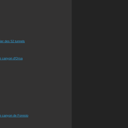
tier des 52 tunnels
le canyon d'Orsa
le canyon de Foresto