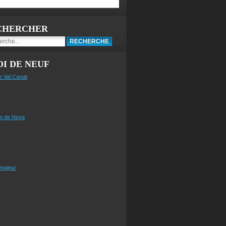
CHERCHER
I DE NEUF
e Val Canali
n de Neva
 majeur