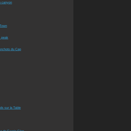
n canyon
Town
s peak
anchots du Cap
eds sur la Table
e de Faerie Glen