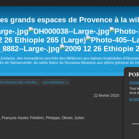
 grands espaces de Provence à la wild
Jordanie, des monastères perchés des Météores aux églises troglodytes d'Abyss
és de Samarcande, du sable blanc du Nouveau-Mexique aux pitons gréseux du Ho
PO
Introd
OLOGIQUE DE L'ÉTANG...
LES MONGES >>
Tout l
droit d
22 février 2010
la cart
François-Xavier, Frédéric, Philippe, Olivier, Julien