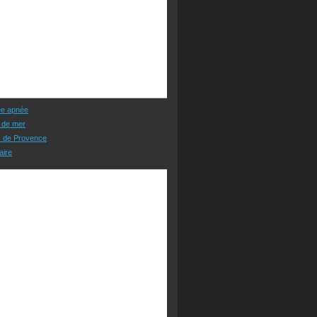
ée apnée
 de mer
s de Provence
aire