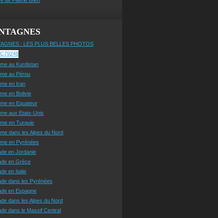
NTAGNES
AGNES : LES PLUS BELLES PHOTOS
sme au Kurdistan
sme au Pérou
sme en Iran
sme en Bolivie
sme en Equateur
sme aux Etats-Unis
sme en Turquie
sme dans les Alpes du Nord
isme en Pyrénées
ade en Jordanie
ade en Grèce
de en Italie
ade dans les Pyrénées
ade en Espagne
de dans les Alpes du Nord
de dans le Massif Central