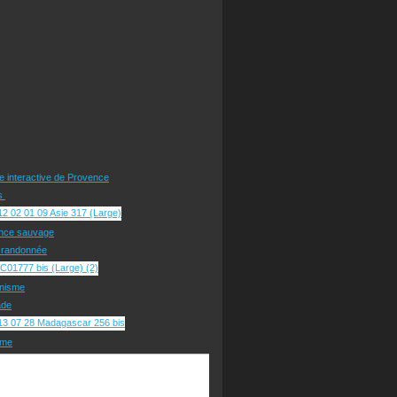
te interactive de Provence
rs
nce sauvage
e randonnée
nisme
ade
sme