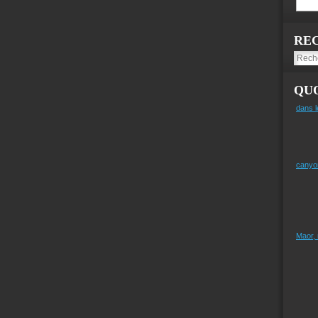
RE
QUO
dans l
canyo
Maor,