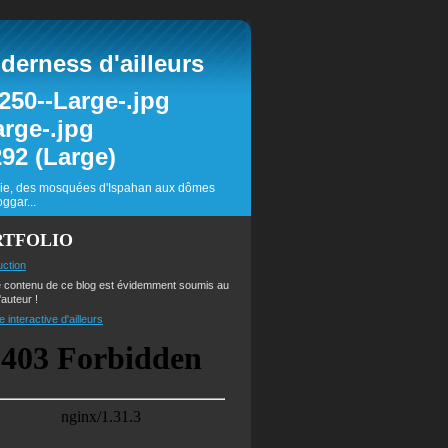
erness d'ailleurs
inie, des mosquées d'Ispahan aux dômes
ggar...
RTFOLIO
uction
e contenu de ce blog est évidemment soumis au
'auteur !
e interactive d'ailleurs