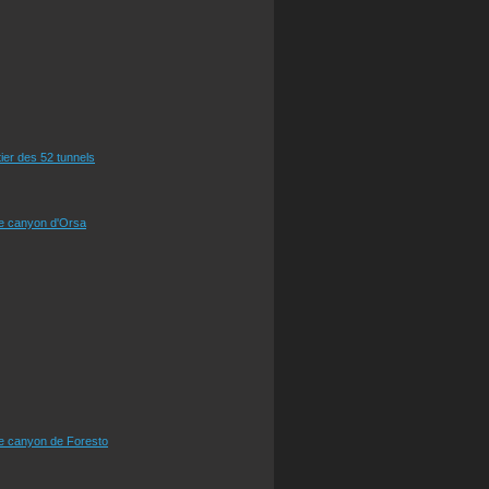
tier des 52 tunnels
le canyon d'Orsa
le canyon de Foresto