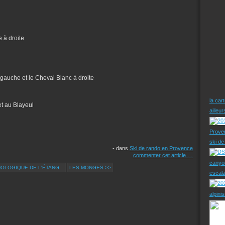
 à droite
auche et le Cheval Blanc à droite
la car
et au Blayeul
ailleu
Prove
ski d
-
dans
Ski de rando en Provence
commenter cet article
…
canyo
OLOGIQUE DE L'ÉTANG...
LES MONGES >>
escal
alpini