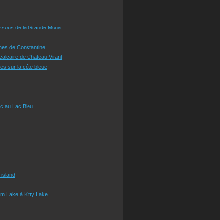
essous de la Grande Mona
ines de Constantine
 calcaire de Château Virant
es sur la côte bleue
c au Lac Bleu
 island
m Lake à Kitty Lake