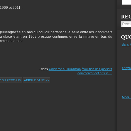
 1969 et 2011 :
RE
ée/englacée en bas du couloir partant de la selle entre les 2 sommets
QUO
la glace étant en 1969 presque continues entre la rimaye en bas du
ommet de droite.
dans l
canyo
-
dans
Alpinisme au Kurdistan
évolution des glaciers
commenter cet article
…
C DU PERTHUS
ADIEU ZIDANE >>
Maor,