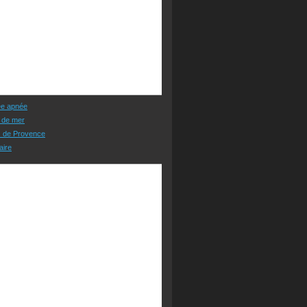
ée apnée
 de mer
s de Provence
aire