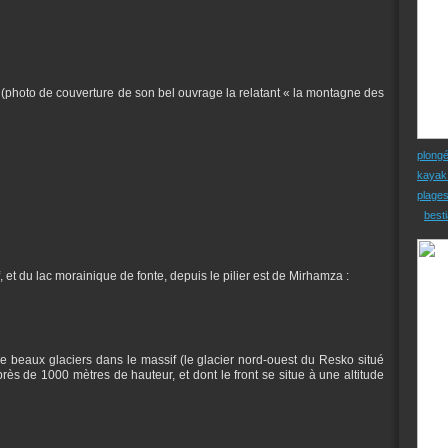
(photo de couverture de son bel ouvrage la relatant « la montagne des
plong
kayak
plage
besti
f, et du lac morainique de fonte, depuis le pilier est de Mirhamza :
e beaux glaciers dans le massif (le glacier nord-ouest du Resko situé
rès de 1000 mètres de hauteur, et dont le front se situe à une altitude