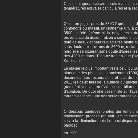
Ces montagnes calcaires culminant à se
températures estivales caniculaires et la s
Qu'on en juge : près de 38°C l'après-midi d
contreforts du massif, un isotherme 0°C à 
3500 m l'été (même si la neige reste d
provenance du désert irakien à seulement qu
doté de beaux appareils glaciaires blottis s
sans doute aux environs de 3600 m, restant 
nord elle se situerait sans doute d'après les
des 4200 m dans l'Elbourz iranien que j'av
Kurdistan !
Le glacier le plus important reste celui du 
alors que des photos plus anciennes (1900)
décennies. Les rochers polis et lacs de mo
2011 les deux tiers de la surface du glacie
gros débit mettant en évidence un bilan de
d'ablation. De quoi être pessimiste sur l'ave
torrents de fonte l’une des seules sources d’
Ci-dessous quelques photos qui témoign
relativement proches (on voit l’amincisseme
suivre la diminution puis la quasi-dispari
photos :
en 1900 :