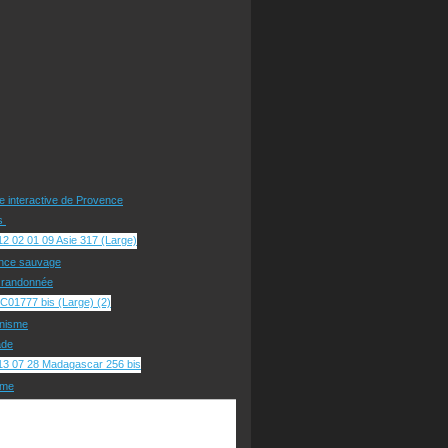
te interactive de Provence
rs
nce sauvage
e randonnée
nisme
ade
sme