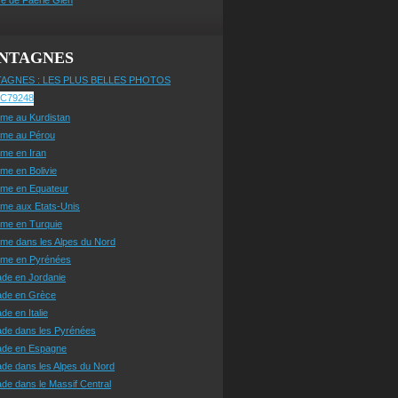
NTAGNES
AGNES : LES PLUS BELLES PHOTOS
sme au Kurdistan
sme au Pérou
sme en Iran
sme en Bolivie
sme en Equateur
sme aux Etats-Unis
sme en Turquie
sme dans les Alpes du Nord
isme en Pyrénées
ade en Jordanie
ade en Grèce
de en Italie
ade dans les Pyrénées
ade en Espagne
de dans les Alpes du Nord
de dans le Massif Central