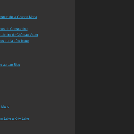
essous de la Grande Mona
ines de Constantine
 calcaire de Château Virant
es sur la côte bleue
c au Lac Bleu
 island
m Lake à Kitty Lake