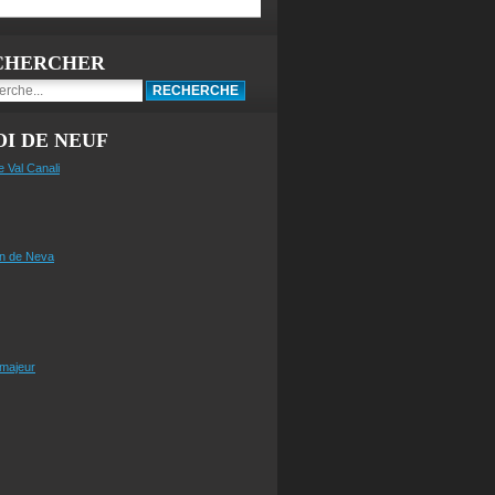
CHERCHER
I DE NEUF
e Val Canali
n de Neva
 majeur