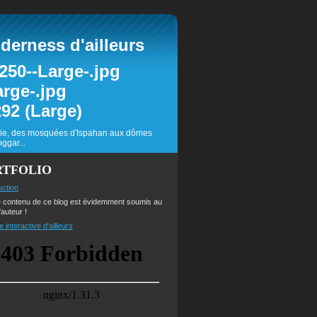
erness d'ailleurs
inie, des mosquées d'Ispahan aux dômes
ggar...
RTFOLIO
uction
e contenu de ce blog est évidemment soumis au
'auteur !
e interactive d'ailleurs