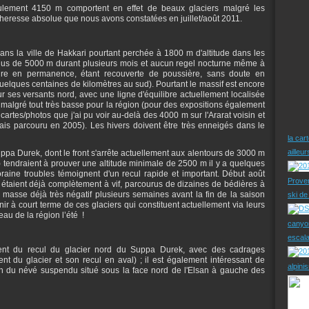
ulement 4150 m comportent en effet de beaux glaciers malgré les
écheresse absolue que nous avons constatées en juillet/août 2011.
ans la ville de Hakkari pourtant perchée à 1800 m d'altitude dans les
plus de 5000 m durant plusieurs mois et aucun regel nocturne même à
ure en permanence, étant recouverte de poussière, sans doute en
elques centaines de kilomètres au sud). Pourtant le massif est encore
ur ses versants nord, avec une ligne d'équilibre actuellement localisée
malgré tout très basse pour la région (pour des expositions également
 cartes/photos que j'ai pu voir au-delà des 4000 m sur l'Ararat voisin et
ais parcouru en 2005). Les hivers doivent être très enneigés dans le
la car
ailleu
Suppa Durek, dont le front s'arrête actuellement aux alentours de 3000 m
 tendraient à prouver une altitude minimale de 2500 m il y a quelques
raine troubles témoignent d'un recul rapide et important. Début août
Prove
r étaient déjà complètement à vif, parcourus de dizaines de bédières à
 masse déjà très négatif plusieurs semaines avant la fin de la saison
ski d
nir à court terme de ces glaciers qui constituent actuellement via leurs
eau de la région l’été !
canyo
escal
ent du recul du glacier nord du Suppa Durek, avec des cadrages
nt du glacier et son recul en aval) ; il est également intéressant de
alpini
tion du névé suspendu situé sous la face nord de l'Elsan à gauche des