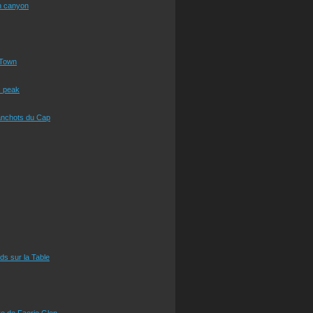
n canyon
Town
s peak
anchots du Cap
eds sur la Table
e de Faerie Glen