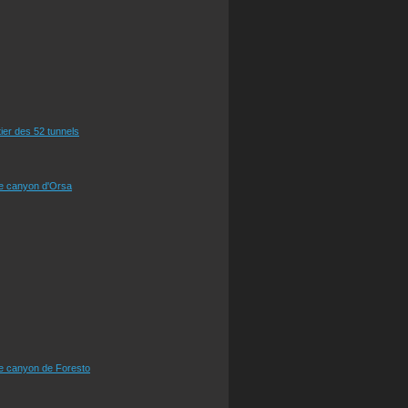
tier des 52 tunnels
le canyon d'Orsa
le canyon de Foresto