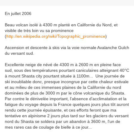
En juillet 2006
Beau volcan isolé à 4300 m planté en Californie du Nord, et
visible de très loin vu sa prominence
(
http://en.wikipedia.org/wiki/Topographic_prominence
)
Ascension et descente à skis via la voie normale Avalanche Gulch
du versant sud.
Excellente neige de névé de 4300 m à 2600 m en pleine face
sud, sous des températures pourtant caniculaires atteignant 40°C
à mount Shasta city pourtant située à 1100m... Une journée de
ski inoubliable donc, presque incongrue par cette chaleur estivale
et au milieu de ces immenses plaines de la Californie du nord
dominées de plus de 3000 m par le cône volcanique du Shasta.
Par contre le dénivelée important, l'absence d'acclimatation et la
fatigue du voyage depuis la France quelques jours plus tôt auront
rendu cette journée épuisante, et ces efforts feront que ma
tentative en alpinisme 2 jours plus tard sur les glaciers du versant
nord du Shasta se soldera par un abandon à 3600 m, l'un de
mes rares cas de coulage de bielle à ce jour...