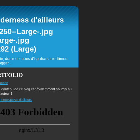
erness d'ailleurs
inie, des mosquées d'Ispahan aux dômes
ggar...
RTFOLIO
uction
e contenu de ce blog est évidemment soumis au
'auteur !
e interactive d'ailleurs