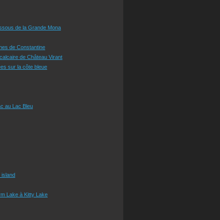
essous de la Grande Mona
ines de Constantine
 calcaire de Château Virant
es sur la côte bleue
c au Lac Bleu
 island
m Lake à Kitty Lake