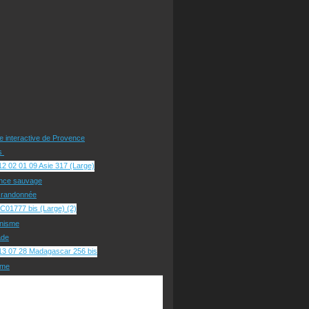
te interactive de Provence
rs
nce sauvage
e randonnée
nisme
ade
sme