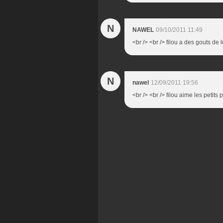
N
NAWEL
09/10/2011 11:49
<br /> <br /> filou a des gouts de 
N
nawel
12/09/2011 19:56
<br /> <br /> filou aime les petits