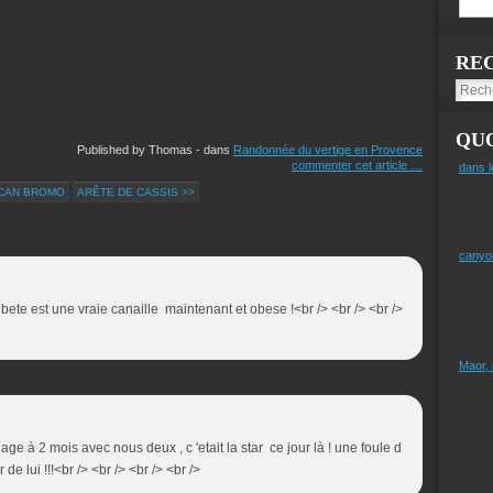
RE
QUO
Published by Thomas
-
dans
Randonnée du vertige en Provence
commenter cet article
…
dans l
LCAN BROMO
ARÊTE DE CASSIS >>
canyo
e bete est une vraie canaille maintenant et obese !<br /> <br /> <br />
Maor,
plage à 2 mois avec nous deux , c 'etait la star ce jour là ! une foule d
de lui !!!<br /> <br /> <br /> <br />