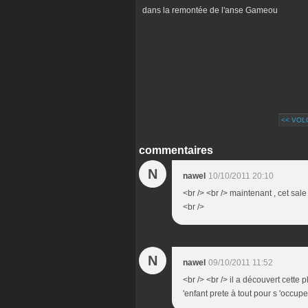
dans la remontée de l'anse Gameou
<< VO
commentaires
N
nawel
10/10/2011 20:10
<br /> <br /> maintenant , cet sal
<br />
N
nawel
09/10/2011 11:52
<br /> <br /> il a découvert cette 
'enfant prete à tout pour s 'occuper 