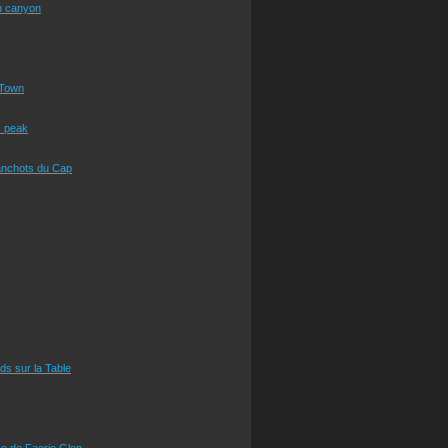
n canyon
Town
s peak
anchots du Cap
eds sur la Table
e de Faerie Glen