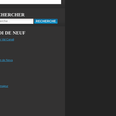
CHERCHER
I DE NEUF
e Val Canali
n de Neva
 majeur