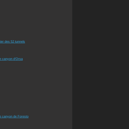
tier des 52 tunnels
le canyon d'Orsa
le canyon de Foresto