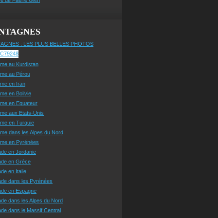
NTAGNES
AGNES : LES PLUS BELLES PHOTOS
sme au Kurdistan
sme au Pérou
sme en Iran
sme en Bolivie
sme en Equateur
sme aux Etats-Unis
sme en Turquie
sme dans les Alpes du Nord
isme en Pyrénées
ade en Jordanie
ade en Grèce
de en Italie
ade dans les Pyrénées
ade en Espagne
de dans les Alpes du Nord
de dans le Massif Central