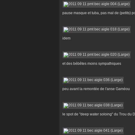
pause masque et tuba, pas mal de (petits) p
idem
et des bébêtes moins sympathiques
peu avant la remontée de l'anse Gaméou
le spot de "deep water soloing" du Trou du Di