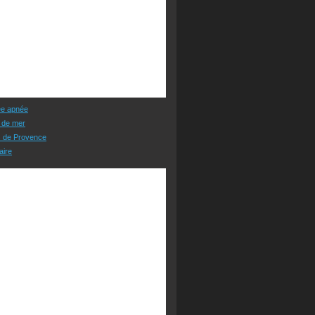
ée apnée
 de mer
s de Provence
aire