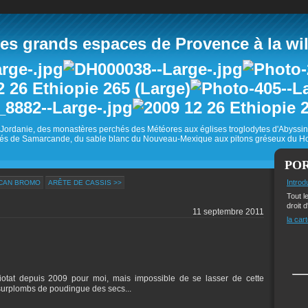
 grands espaces de Provence à la wild
Jordanie, des monastères perchés des Météores aux églises troglodytes d'Abyss
és de Samarcande, du sable blanc du Nouveau-Mexique aux pitons gréseux du Ho
PO
Introd
LCAN BROMO
ARÊTE DE CASSIS >>
Tout l
droit d
11 septembre 2011
la cart
otat depuis 2009 pour moi, mais impossible de se lasser de cette
 surplombs de poudingue des secs...