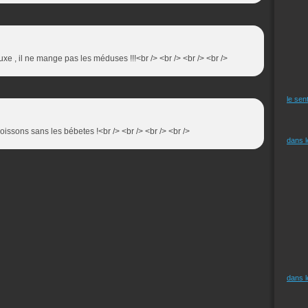
luxe , il ne mange pas les méduses !!!<br /> <br /> <br /> <br />
le sen
 poissons sans les bébetes !<br /> <br /> <br /> <br />
dans 
dans 