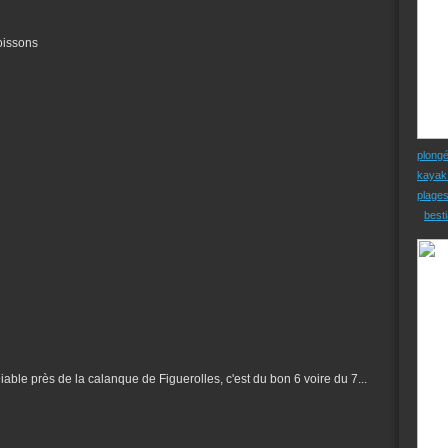
oissons
plong
kayak
plage
besti
able près de la calanque de Figuerolles, c'est du bon 6 voire du 7...