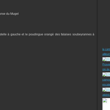
'anse du Mugel
ndelle à gauche et le poudingue orangé des falaises soubeyrannes à
la car
ailleu
Prove
ski d
canyo
escal
alpini