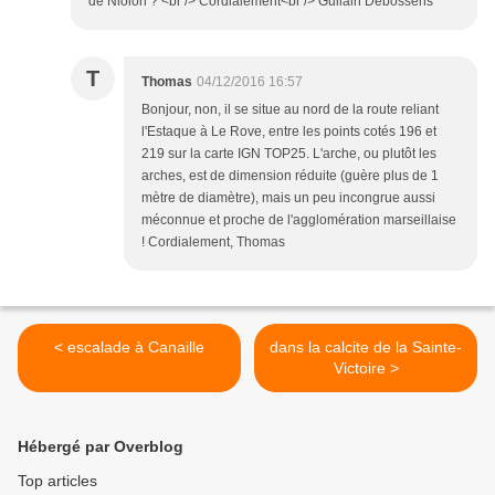
de Niolon ? <br /> Cordialement<br /> Guilain Debossens
T
Thomas
04/12/2016 16:57
Bonjour, non, il se situe au nord de la route reliant
l'Estaque à Le Rove, entre les points cotés 196 et
219 sur la carte IGN TOP25. L'arche, ou plutôt les
arches, est de dimension réduite (guère plus de 1
mètre de diamètre), mais un peu incongrue aussi
méconnue et proche de l'agglomération marseillaise
! Cordialement, Thomas
< escalade à Canaille
dans la calcite de la Sainte-
Victoire >
Hébergé par Overblog
Top articles