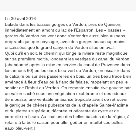
Le 30 avril 2016
Balade dans les basses gorges du Verdon, près de Quinson,
immédiatement en amont du lac de l’Esparron. Les « basses »
gorges du Verdon peuvent donc s’entendre aussi bien au sens
orographique que paysager, avec des gorges beaucoup moins
encaissées que le grand canyon du Verdon situé en aval.
Quoi qu’il en soit, le chemin qui longe la rivière reste magnifique
sur sa première moitié, longeant les vestiges du canal du Verdon
(abandonné après la mise en service du canal de Provence dans
les années 60) ou les eaux bleu-vert du Verdon, en escalier dans
le calcaire ou sur des passerelles en bois, un très beau tracé bien
aménagé à fleur d’eau ou à flanc de falaise, rappelant un peu le
sentier de l’Imbut au Verdon. On remonte ensuite rive gauche par
un vallon caché sous une végétation exubérante et des rideaux
de mousse, une véritable ambiance tropicale avant de retrouver
la garrigue de chênes pubescents de la chapelle Sainte-Maxime
et du plateau supérieur, décorée et odorante de cyste et de
coronille en fleurs. Au final une des belles balades de la région, à
refaire à la belle saison pour aller goûter en maillot ces belles
eaux bleu-vert !