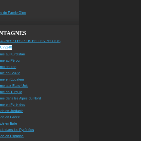
e de Faerie Glen
NTAGNES
AGNES : LES PLUS BELLES PHOTOS
sme au Kurdistan
sme au Pérou
sme en Iran
sme en Bolivie
sme en Equateur
sme aux Etats-Unis
sme en Turquie
sme dans les Alpes du Nord
isme en Pyrénées
ade en Jordanie
ade en Grèce
de en Italie
ade dans les Pyrénées
ade en Espagne