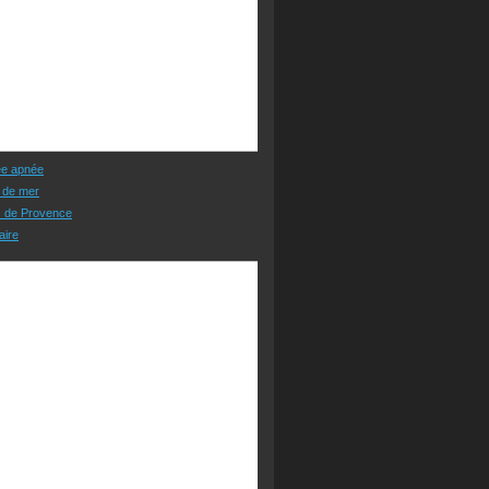
ée apnée
 de mer
s de Provence
aire