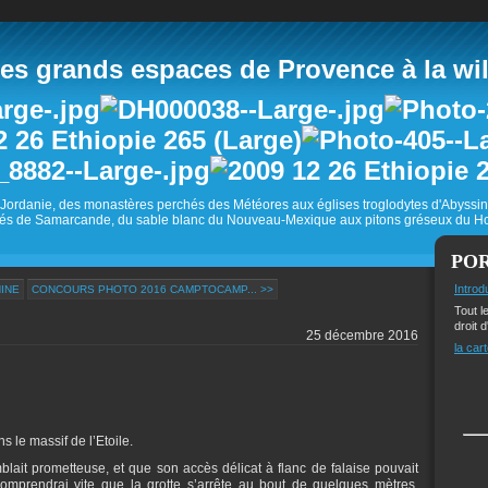
 grands espaces de Provence à la wild
Jordanie, des monastères perchés des Météores aux églises troglodytes d'Abyss
és de Samarcande, du sable blanc du Nouveau-Mexique aux pitons gréseux du Ho
PO
Introd
NINE
CONCOURS PHOTO 2016 CAMPTOCAMP... >>
Tout l
droit d
25 décembre 2016
la cart
 le massif de l’Etoile.
ait prometteuse, et que son accès délicat à flanc de falaise pouvait
 comprendrai vite que la grotte s’arrête au bout de quelques mètres.