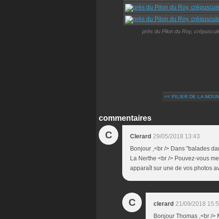
près du Pilon du Roy, crépuscule
<< PILIER DE LA MOU
commentaires
C
Clerard
29/05/2018 13:43
Bonjour ,<br /> Dans "balades da
La Nerthe <br /> Pouvez-vous me d
apparaît sur une de vos photos av
C
clerard
21/09/2018 15:
Bonjour Thomas ,<br /> M