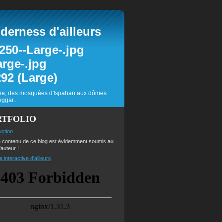
erness d'ailleurs
inie, des mosquées d'Ispahan aux dômes
ggar...
RTFOLIO
uction
e contenu de ce blog est évidemment soumis au
'auteur !
e interactive d'ailleurs