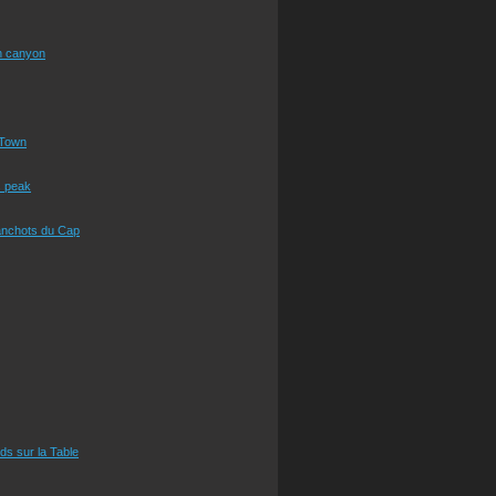
n canyon
Town
s peak
anchots du Cap
eds sur la Table