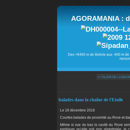
AGORAMANIA : des
Des +6400 m de Bolivie aux -400 m de 
nervur
<< PILIER DE LA MOU
balades dans la chaîne de l'Etoile
Le 18 décembre 2016
Courtes balades de proximité au Rove et dans
Même si vue du bas la cavité du Rove sembl
expliquer qu’elle soit non répertoriée, je