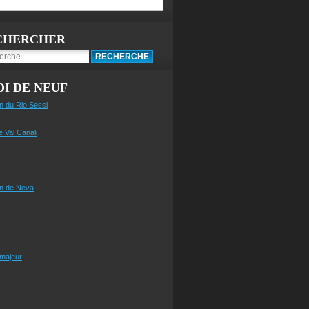
CHERCHER
I DE NEUF
n du Rio Sessi
e Val Canali
n de Neva
 majeur