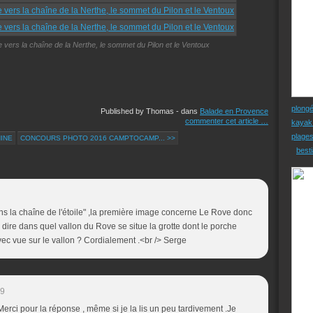
 vers la chaîne de la Nerthe, le sommet du Pilon et le Ventoux
plong
Published by Thomas
-
dans
Balade en Provence
commenter cet article
…
kayak
plage
NINE
CONCOURS PHOTO 2016 CAMPTOCAMP... >>
besti
ns la chaîne de l'étoile" ,la première image concerne Le Rove donc
ire dans quel vallon du Rove se situe la grotte dont le porche
ec vue sur le vallon ? Cordialement .<br /> Serge
59
erci pour la réponse , même si je la lis un peu tardivement .Je