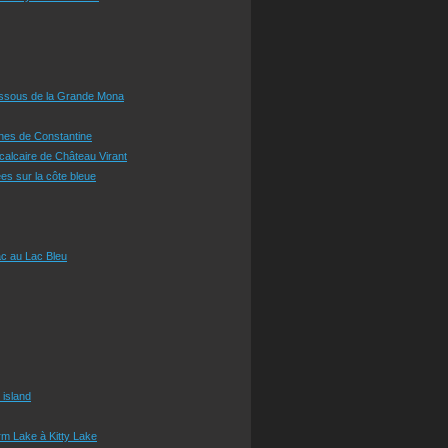
essous de la Grande Mona
ines de Constantine
 calcaire de Château Virant
es sur la côte bleue
c au Lac Bleu
 island
m Lake à Kitty Lake