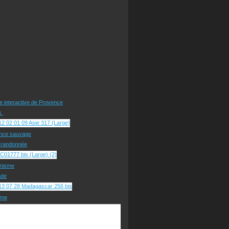
te interactive de Provence
rs
nce sauvage
e randonnée
nisme
ade
sme