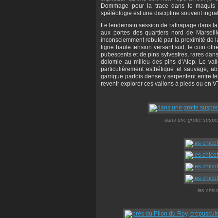
Dommage pour la trace dans le maquis d
spéléologie est une discipline souvent ingrat
Le lendemain session de rattrapage dans la 
aux portes des quartiers nord de Marseill
inconsciemment rebuté par la proximité de l
ligne haute tension versant sud, le coin off
pubescents et de pins sylvestres, rares da
dolomie au milieu des pins d’Alep. Le va
particulièrement esthétique et sauvage, abs
garrigue parfois dense y serpentent entre l
revenir explorer ces vallons à pieds ou en V
dans une grotte suspend
les chic