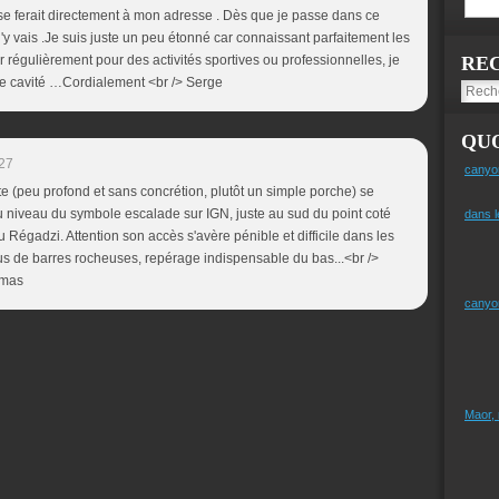
se ferait directement à mon adresse . Dès que je passe dans ce
j'y vais .Je suis juste un peu étonné car connaissant parfaitement les
r régulièrement pour des activités sportives ou professionnelles, je
RE
te cavité …Cordialement <br /> Serge
QUO
27
canyo
te (peu profond et sans concrétion, plutôt un simple porche) se
au niveau du symbole escalade sur IGN, juste au sud du point coté
dans l
u Régadzi. Attention son accès s'avère pénible et difficile dans les
 de barres rocheuses, repérage indispensable du bas...<br />
omas
canyo
Maor,