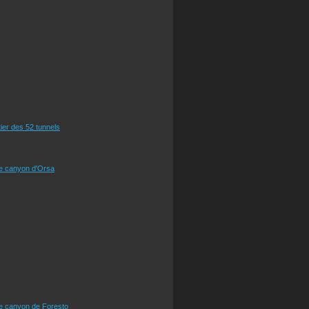
tier des 52 tunnels
le canyon d'Orsa
le canyon de Foresto