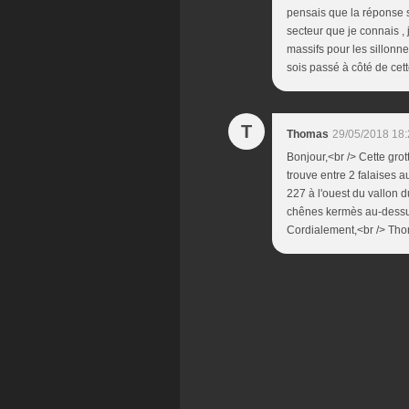
pensais que la réponse 
secteur que je connais , 
massifs pour les sillonne
sois passé à côté de cet
T
Thomas
29/05/2018 18:
Bonjour,<br /> Cette grot
trouve entre 2 falaises 
227 à l'ouest du vallon d
chênes kermès au-dessus
Cordialement,<br /> Th