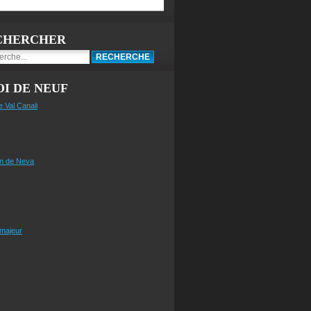
CHERCHER
I DE NEUF
e Val Canali
n de Neva
 majeur