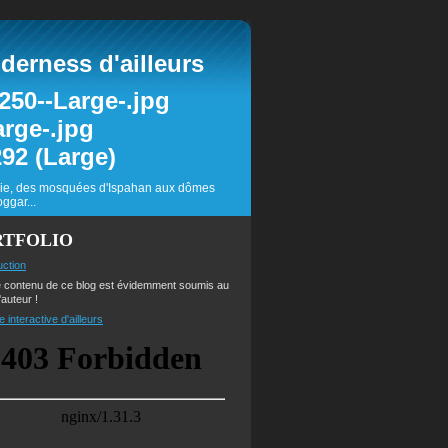
erness d'ailleurs
inie, des mosquées d'Ispahan aux dômes
ggar...
RTFOLIO
uction
e contenu de ce blog est évidemment soumis au
'auteur !
e interactive d'ailleurs