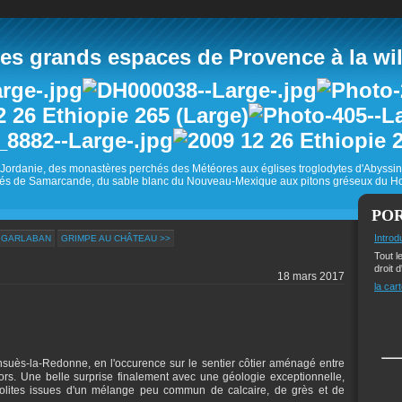
 grands espaces de Provence à la wild
Jordanie, des monastères perchés des Météores aux églises troglodytes d'Abyss
és de Samarcande, du sable blanc du Nouveau-Mexique aux pitons gréseux du Ho
PO
Introd
U GARLABAN
GRIMPE AU CHÂTEAU >>
Tout l
droit d
18 mars 2017
la cart
Ensuès-la-Redonne, en l'occurence sur le sentier côtier aménagé entre
rs. Une belle surprise finalement avec une géologie exceptionnelle,
solites issues d'un mélange peu commun de calcaire, de grès et de