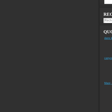
RE
QUO
dans l
canyo
Maor,