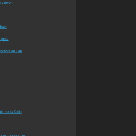
n canyon
Town
s peak
anchots du Cap
eds sur la Table
e de Faerie Glen