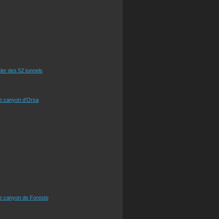
tier des 52 tunnels
le canyon d'Orsa
le canyon de Foresto