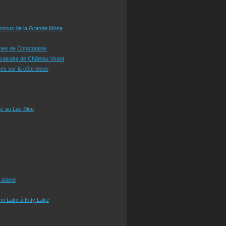
essous de la Grande Mona
ines de Constantine
 calcaire de Château Virant
es sur la côte bleue
c au Lac Bleu
 island
m Lake à Kitty Lake