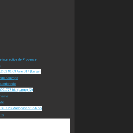
te interactive de Provence
rs
nce sauvage
e randonnée
nisme
ade
sme