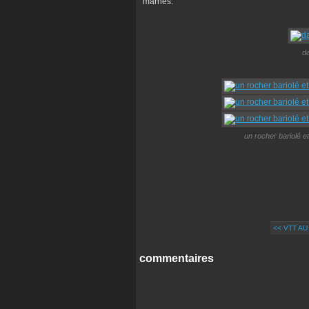
marnes.
da
un rocher bariolé et 
<< VTT A
commentaires