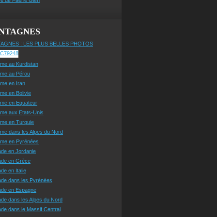
NTAGNES
AGNES : LES PLUS BELLES PHOTOS
sme au Kurdistan
sme au Pérou
sme en Iran
sme en Bolivie
sme en Equateur
sme aux Etats-Unis
sme en Turquie
sme dans les Alpes du Nord
isme en Pyrénées
ade en Jordanie
ade en Grèce
de en Italie
ade dans les Pyrénées
ade en Espagne
de dans les Alpes du Nord
de dans le Massif Central