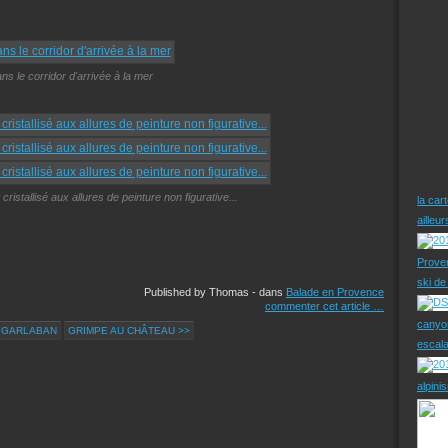
ns le corridor d'arrivée à la mer
cristallisé aux allures de peinture non figurative...
la car
ailleu
Prove
ski d
Published by Thomas
-
dans
Balade en Provence
commenter cet article
…
canyo
U GARLABAN
GRIMPE AU CHÂTEAU >>
escal
alpini