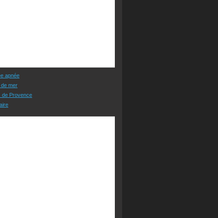
ée apnée
 de mer
s de Provence
aire