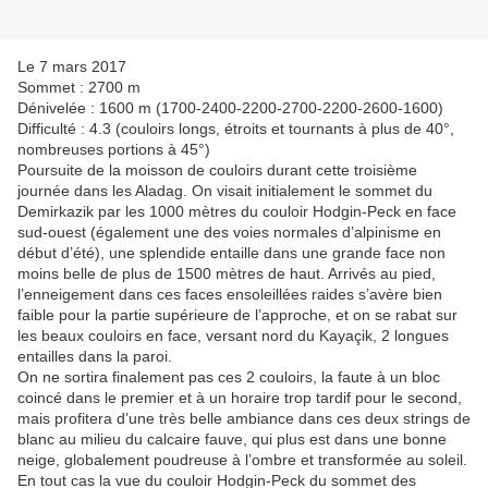
Le 7 mars 2017
Sommet : 2700 m
Dénivelée : 1600 m (1700-2400-2200-2700-2200-2600-1600)
Difficulté : 4.3 (couloirs longs, étroits et tournants à plus de 40°,
nombreuses portions à 45°)
Poursuite de la moisson de couloirs durant cette troisième
journée dans les Aladag. On visait initialement le sommet du
Demirkazik par les 1000 mètres du couloir Hodgin-Peck en face
sud-ouest (également une des voies normales d’alpinisme en
début d’été), une splendide entaille dans une grande face non
moins belle de plus de 1500 mètres de haut. Arrivés au pied,
l’enneigement dans ces faces ensoleillées raides s’avère bien
faible pour la partie supérieure de l’approche, et on se rabat sur
les beaux couloirs en face, versant nord du Kayaçik, 2 longues
entailles dans la paroi.
On ne sortira finalement pas ces 2 couloirs, la faute à un bloc
coincé dans le premier et à un horaire trop tardif pour le second,
mais profitera d’une très belle ambiance dans ces deux strings de
blanc au milieu du calcaire fauve, qui plus est dans une bonne
neige, globalement poudreuse à l’ombre et transformée au soleil.
En tout cas la vue du couloir Hodgin-Peck du sommet des