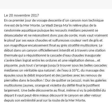
Le 20 novembre 2017
En ce premier jour de voyage descente d’un canyon non technique
rive est de la Mer Morte. Le Wadi Zerqa Ma’in relève plus de la
randonnée aquatique puisque les ressauts médians peuvent se
désescalader et ne nécessitent donc pas de corde, mais vaut vraiment
le plouf par ses eaux chaudes et sulfureuses couleur vert de gris et
son magnifique encaissement final au grès stratifié multicolore. Le
début dans un canyon officiellement interdit et à travers une station
thermale qui a réquisitionné la cascade d’eau chaudes inaugurale
s’avère bien ingrat entre les ordures et une végétation dense… et
piquante, puis tout s’arrange jusqu’à trouver sous les belles cascades
médianes un véritable spa naturel : de l’eau à 35°C, du massage des
épaules sous le débit important et des jambes avec les remous de
pierrailles dans le bouillon ! Dur de quitter ce jacuzzi, mais les galeries
multicolores jaunes, orange et violette du défilé final le justifient
largement. Une belle découverte au final, même si vu la pénibilité du
départ il vaut peut-être mieux découvrir le canyon en aller-retour
depuis son extrémité aval sur la route de la Mer Morte.