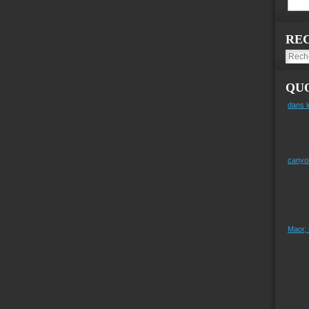
RE
QUO
dans l
canyo
Maor,