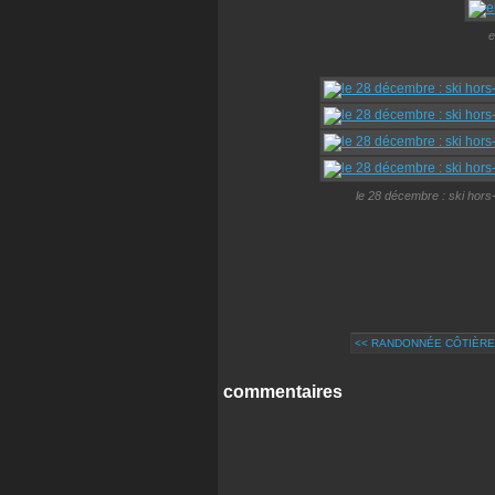
e
le 28 décembre : ski hor
<< RANDONNÉE CÔTIÈRE
commentaires