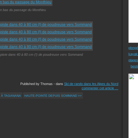
n bas du passage du Monthieu
plong
kayak
s-piste dans 40 à 80 cm (!) de poudreuse vers Sommand
plage
besti
Published by Thomas
-
dans
Ski de rando dans les Alpes du Nord
commenter cet article
…
 À TAGANANA
HAUTE-POINTE DEPUIS SOMMAND >>