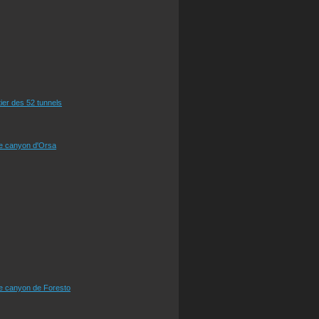
tier des 52 tunnels
le canyon d'Orsa
le canyon de Foresto