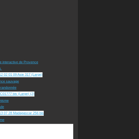
te interactive de Provence
rs
nce sauvage
e randonnée
nisme
ade
sme