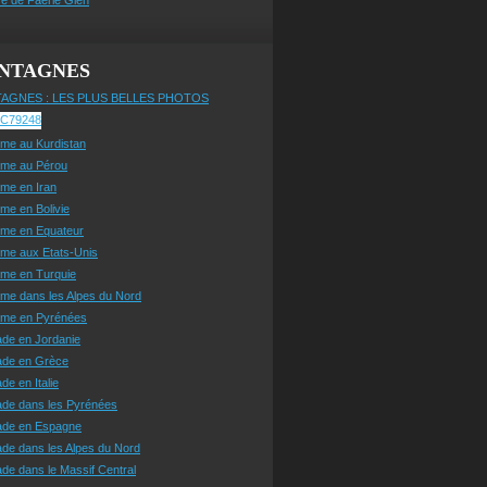
NTAGNES
AGNES : LES PLUS BELLES PHOTOS
sme au Kurdistan
sme au Pérou
sme en Iran
sme en Bolivie
sme en Equateur
sme aux Etats-Unis
sme en Turquie
sme dans les Alpes du Nord
isme en Pyrénées
ade en Jordanie
ade en Grèce
de en Italie
ade dans les Pyrénées
ade en Espagne
de dans les Alpes du Nord
de dans le Massif Central