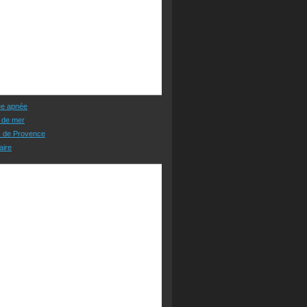
ée apnée
 de mer
s de Provence
aire