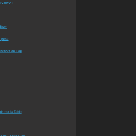
n canyon
Town
s peak
anchots du Cap
eds sur la Table
e de Faerie Glen