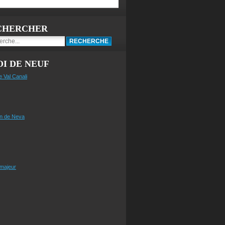
CHERCHER
I DE NEUF
e Val Canali
n de Neva
 majeur