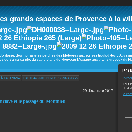
 grands espaces de Provence à la wild
Jordanie, des monastères perchés des Météores aux églises troglodytes d'Abyss
és de Samarcande, du sable blanc du Nouveau-Mexique aux pitons gréseux du Ho
PO
Introd
 À TAGANANA
HAUTE-POINTE DEPUIS SOMMAND >>
Tout l
droit d
29 décembre 2017
la cart
Enclave et le passage du Monthieu