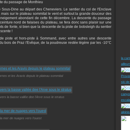
cente du passage de Monthieu
 Sous-Dine au départ des Cheneviers. Le sentier du col de l'Enclave
 mais sur le plateau sommital le vent et surtout la grande douceur des
enneigement abondant de cette fin décembre. La descente du passage
 ceinture nord de falaises du plateau, se fera donc sans plaisir sur une
s de fonte, si bien que la descente de la piste de bobsleigh du sentier
escente !
i de piste et hors-piste à Sommand, avec entre autres une descente
u bois de Praz l'Evêque, de la poudreuse restée légère par les -10°C
la car
ailleu
rnes et les Aravis depuis le plateau sommital
Prove
ski d
canyo
rs la basse vallée dee l'Arve sous le stratus
escal
alpini
la mer de nuages vers l'ouest