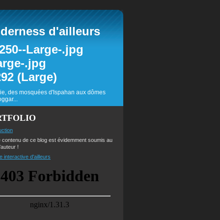
erness d'ailleurs
inie, des mosquées d'Ispahan aux dômes
ggar...
RTFOLIO
uction
e contenu de ce blog est évidemment soumis au
'auteur !
e interactive d'ailleurs