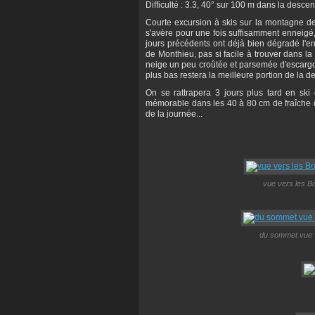
Difficulté : 3.3, 40° sur 100 m dans la des
Courte excursion à skis sur la montagne de
s'avère pour une fois suffisamment enneigé,
jours précédents ont déjà bien dégradé l'
de Monthieu, pas si facile à trouver dans la
neige un peu croûtée et parsemée d'escargot
plus bas restera la meilleure portion de la d
On se rattrapera 3 jours plus tard en sk
mémorable dans les 40 à 80 cm de fraîche d
de la journée...
vue vers les Bo
du sommet vue ve