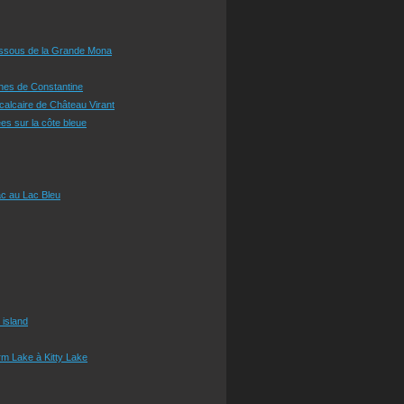
essous de la Grande Mona
ines de Constantine
 calcaire de Château Virant
es sur la côte bleue
c au Lac Bleu
 island
m Lake à Kitty Lake