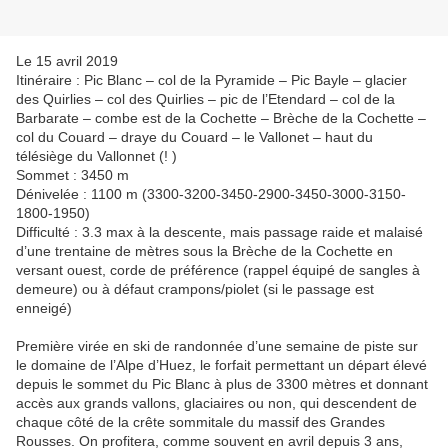
Le 15 avril 2019
Itinéraire : Pic Blanc – col de la Pyramide – Pic Bayle – glacier
des Quirlies – col des Quirlies – pic de l’Etendard – col de la
Barbarate – combe est de la Cochette – Brèche de la Cochette –
col du Couard – draye du Couard – le Vallonet – haut du
télésiège du Vallonnet (! )
Sommet : 3450 m
Dénivelée : 1100 m (3300-3200-3450-2900-3450-3000-3150-
1800-1950)
Difficulté : 3.3 max à la descente, mais passage raide et malaisé
d’une trentaine de mètres sous la Brèche de la Cochette en
versant ouest, corde de préférence (rappel équipé de sangles à
demeure) ou à défaut crampons/piolet (si le passage est
enneigé)
Première virée en ski de randonnée d’une semaine de piste sur
le domaine de l’Alpe d’Huez, le forfait permettant un départ élevé
depuis le sommet du Pic Blanc à plus de 3300 mètres et donnant
accès aux grands vallons, glaciaires ou non, qui descendent de
chaque côté de la crête sommitale du massif des Grandes
Rousses. On profitera, comme souvent en avril depuis 3 ans,