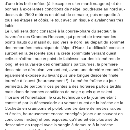
d’une très belle météo (à l’exception d’un mardi nuageux) et de
bonnes à excellentes conditions de neige, poudreuse au nord au-
dessus de 2500 mètres en début de semaine, puis moquette à
tous les étages et côtés, le tout avec un risque d’avalanches très
faible.
Le lundi sera donc consacré à la course-phare du secteur, la
traversée des Grandes Rousses, qui permet de traverser les
points hauts du massif du sud vers le nord, au départ du sommet
des remontées mécanique de l’Alpe d’Huez. La difficulté consiste
surtout en la descente sous la crête sommitale versant ouest,
celle-ci n’offrant aucun point de faiblesse sur des kilomètres de
long, et en la variété des orientations parcourues, la première
descente se déroulant versant est, avant une dernière remontée
également exposée au levant puis une longue descente finale
tournée à l’ouest (heureusement !). La météo fraîche du jour
permettra de parcourir ces pentes à des horaires parfois tardifs
mais dans de bonnes conditions de neige quels que soient
l’horaire et l’orientation, le crux technique de la journée étant
constitué par la désescalade du versant ouest de la brèche de la
Cochette en crampons et piolet, une trentaine de mètres raides
et étroits, heureusement encore enneigés (alors que souvent en
conditions mixtes) et peu exposés, qu’il aurait été plus aisé de
descendre en rappel avec la sangle à demeure à la brèche