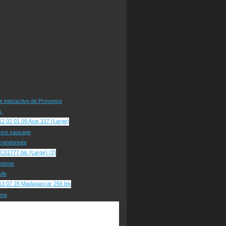
te interactive de Provence
rs
nce sauvage
e randonnée
nisme
ade
sme