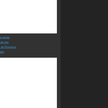
ée apnée
 de mer
s de Provence
aire