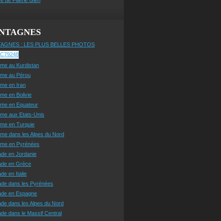
NTAGNES
AGNES : LES PLUS BELLES PHOTOS
sme au Kurdistan
sme au Pérou
sme en Iran
sme en Bolivie
sme en Equateur
sme aux Etats-Unis
sme en Turquie
sme dans les Alpes du Nord
isme en Pyrénées
ade en Jordanie
ade en Grèce
de en Italie
ade dans les Pyrénées
ade en Espagne
de dans les Alpes du Nord
de dans le Massif Central