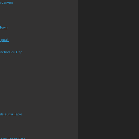
n canyon
Town
s peak
anchots du Cap
eds sur la Table
e de Faerie Glen