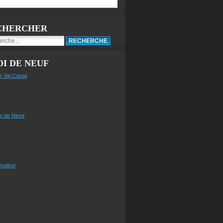
CHERCHER
I DE NEUF
e Val Canali
n de Neva
 majeur