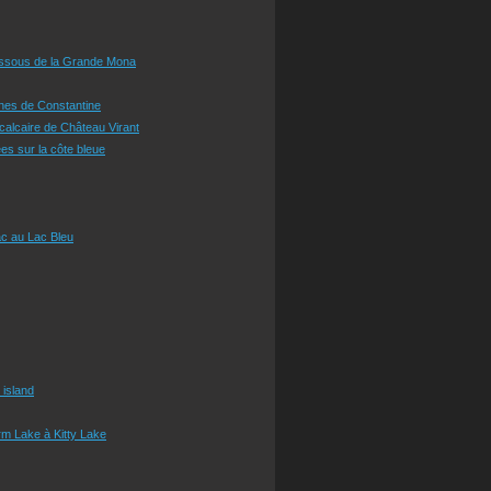
essous de la Grande Mona
ines de Constantine
 calcaire de Château Virant
es sur la côte bleue
c au Lac Bleu
 island
m Lake à Kitty Lake