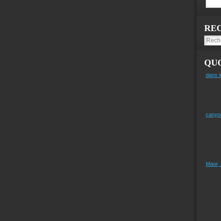
RE
QUO
dans l
canyo
Maor,