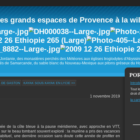
 grands espaces de Provence à la wild
Jordanie, des monastères perchés des Météores aux églises troglodytes d'Abyss
és de Samarcande, du sable blanc du Nouveau-Mexique aux pitons gréseux du Ho
PO
Introd
S DE GASTON
KAYAK SOUS KAYAK EN LYCIE >>
Tout l
droit d
1 novembre 2019
la cart
pnée de la côte bleue à la pause méridienne, avec approche en VTT,
 sur le beau tombant souvent exploré : la murène a pris des vacances
bituel, une dernière occasion sans doute cette année de profiter en