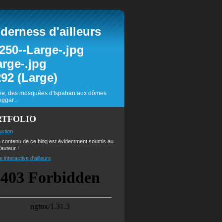
erness d'ailleurs
inie, des mosquées d'Ispahan aux dômes
ggar...
RTFOLIO
uction
e contenu de ce blog est évidemment soumis au
'auteur !
e interactive d'ailleurs