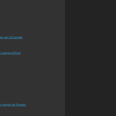
tier des 52 tunnels
le canyon d'Orsa
le canyon de Foresto