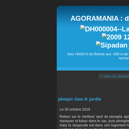
AGORAMANIA : des
Des +6400 m de Bolivie aux -400 m de 
nervur
<< SUR LES TRACE
plongée dans le jardin
Le 30 octobre 2019
Retour sur le meilleur spot de plongée a
masques et tubas dans le sac, puis plongée
mais la langouste est dans son logement ha