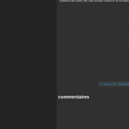
maillot de bain de ces fonds marins si riches 
<< SUR LES TRACE
commentaires