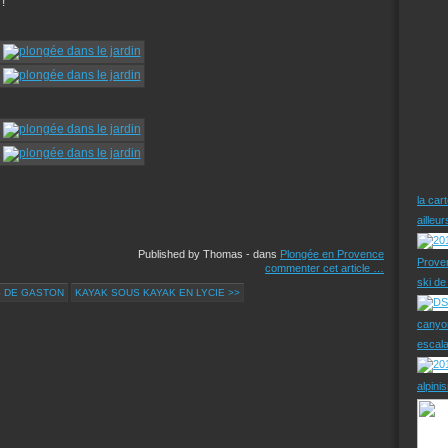
!
la car
ailleu
Published by Thomas
-
dans
Plongée en Provence
Prove
commenter cet article
…
ski d
S DE GASTON
KAYAK SOUS KAYAK EN LYCIE >>
canyo
escal
alpini