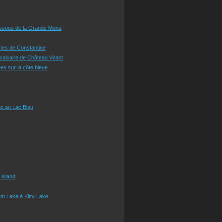
essous de la Grande Mona
ines de Constantine
 calcaire de Château Virant
es sur la côte bleue
c au Lac Bleu
 island
m Lake à Kitty Lake