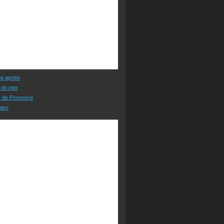
ée apnée
 de mer
s de Provence
aire