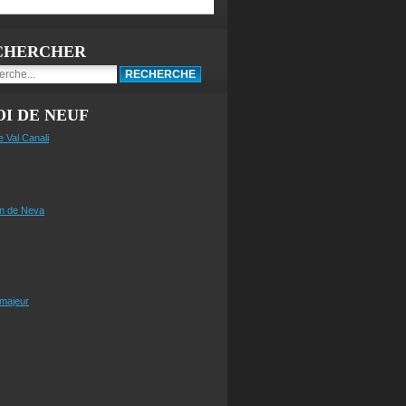
CHERCHER
I DE NEUF
e Val Canali
n de Neva
 majeur