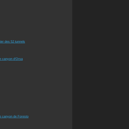
tier des 52 tunnels
le canyon d'Orsa
le canyon de Foresto