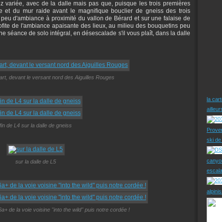
ez variée, avec de la dalle mais pas que, puisque les trois premières
 et du mur raide avant le magnifique bouclier de gneiss des trois
peu d'ambiance à proximité du vallon de Bérard et sur une falaise de
ofite de l'ambiance apaisante des lieux, au milieu des bouquetins peu
e séance de solo intégral, en désescalade s'il vous plaît, dans la dalle
rt, devant le versant nord des Aiguilles Rouges
la car
ailleu
fin de L4 sur la dalle de gneiss
Prove
ski d
canyo
sur la dalle de L5
escal
alpini
a+ de la voie voisine "into the wild" puis notre cordée !