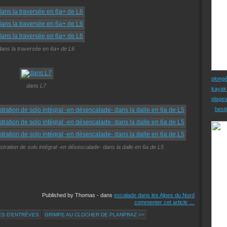
dans la traversée en 6a+ de L6
plong
dans L7
kayak
plage
besti
tration de solo intégral -en désescalade- dans la dalle en 6a de L5
Published by Thomas
-
dans
escalade dans les Alpes du Nord
commenter cet article
…
ES D'ENTRÈVES
GRIMPE AU CLOCHER DE PLANPRAZ >>