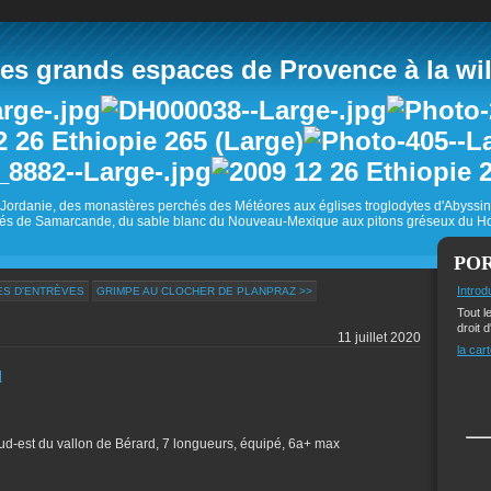
 grands espaces de Provence à la wild
Jordanie, des monastères perchés des Météores aux églises troglodytes d'Abyss
és de Samarcande, du sable blanc du Nouveau-Mexique aux pitons gréseux du Ho
PO
Introd
ES D'ENTRÈVES
GRIMPE AU CLOCHER DE PLANPRAZ >>
Tout l
droit d
11 juillet 2020
la cart
d
 sud-est du vallon de Bérard, 7 longueurs, équipé, 6a+ max