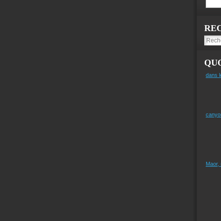
RE
QUO
dans l
canyo
Maor,