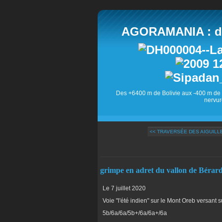
AGORAMANIA : des
Des +6400 m de Bolivie aux -400 m de 
nervur
<< TRAVERSÉE DES AIGUILL
grimpe en adret du vallon de Bérar
Le 7 juillet 2020
Voie "l'été indien" sur le Mont Oreb versant
5b/6a/6a/5b+/6a/6a+/6a