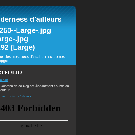
erness d'ailleurs
inie, des mosquées d'Ispahan aux dômes
ggar...
RTFOLIO
uction
e contenu de ce blog est évidemment soumis au
'auteur !
e interactive d'ailleurs