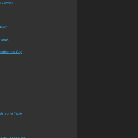
n canyon
Town
s peak
anchots du Cap
eds sur la Table
e de Faerie Glen