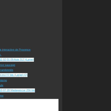
te interactive de Provence
rs
nce sauvage
e randonnée
nisme
ade
sme