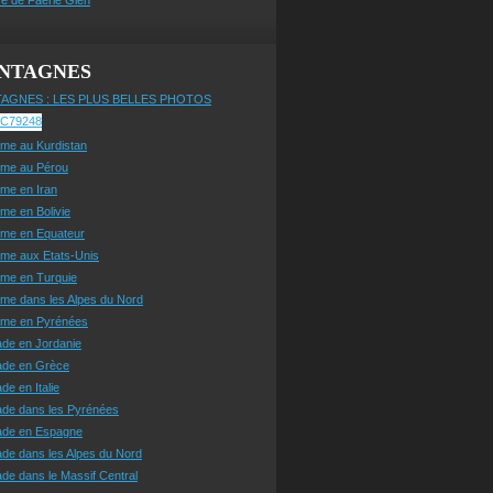
NTAGNES
AGNES : LES PLUS BELLES PHOTOS
sme au Kurdistan
sme au Pérou
sme en Iran
sme en Bolivie
sme en Equateur
sme aux Etats-Unis
sme en Turquie
sme dans les Alpes du Nord
isme en Pyrénées
ade en Jordanie
ade en Grèce
de en Italie
ade dans les Pyrénées
ade en Espagne
de dans les Alpes du Nord
de dans le Massif Central