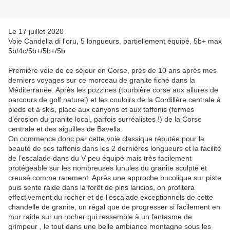
Le 17 juillet 2020
Voie Candella di l'oru, 5 longueurs, partiellement équipé, 5b+ max
5b/4c/5b+/5b+/5b
Première voie de ce séjour en Corse, près de 10 ans après mes
derniers voyages sur ce morceau de granite fiché dans la
Méditerranée. Après les pozzines (tourbière corse aux allures de
parcours de golf naturel) et les couloirs de la Cordillère centrale à
pieds et à skis, place aux canyons et aux taffonis (formes
d’érosion du granite local, parfois surréalistes !) de la Corse
centrale et des aiguilles de Bavella.
On commence donc par cette voie classique réputée pour la
beauté de ses taffonis dans les 2 dernières longueurs et la facilité
de l’escalade dans du V peu équipé mais très facilement
protégeable sur les nombreuses lunules du granite sculpté et
creusé comme rarement. Après une approche bucolique sur piste
puis sente raide dans la forêt de pins laricios, on profitera
effectivement du rocher et de l’escalade exceptionnels de cette
chandelle de granite, un régal que de progresser si facilement en
mur raide sur un rocher qui ressemble à un fantasme de
grimpeur , le tout dans une belle ambiance montagne sous les