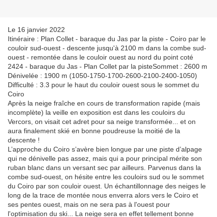
Le 16 janvier 2022
Itinéraire : Plan Collet - baraque du Jas par la piste - Coiro par le
couloir sud-ouest - descente jusqu'à 2100 m dans la combe sud-
ouest - remontée dans le couloir ouest au nord du point coté
2424 - baraque du Jas - Plan Collet par la pisteSommet : 2600 m
Dénivelée : 1900 m (1050-1750-1700-2600-2100-2400-1050)
Difficulté : 3.3 pour le haut du couloir ouest sous le sommet du
Coiro
Après la neige fraîche en cours de transformation rapide (mais
incomplète) la veille en exposition est dans les couloirs du
Vercors, on visait cet adret pour sa neige transformée... et on
aura finalement skié en bonne poudreuse la moitié de la
descente !
L’approche du Coiro s’avère bien longue par une piste d’alpage
qui ne dénivelle pas assez, mais qui a pour principal mérite son
ruban blanc dans un versant sec par ailleurs. Parvenus dans la
combe sud-ouest, on hésite entre les couloirs sud ou le sommet
du Coiro par son couloir ouest. Un échantillonnage des neiges le
long de la trace de montée nous enverra alors vers le Coiro et
ses pentes ouest, mais on ne sera pas à l'ouest pour
l'optimisation du ski... La neige sera en effet tellement bonne