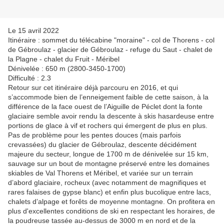
Le 15 avril 2022
Itinéraire : sommet du télécabine "moraine" - col de Thorens - col
de Gébroulaz - glacier de Gébroulaz - refuge du Saut - chalet de
la Plagne - chalet du Fruit - Méribel
Dénivelée : 650 m (2800-3450-1700)
Difficulté : 2.3
Retour sur cet itinéraire déjà parcouru en 2016, et qui
s’accommode bien de l’enneigement faible de cette saison, à la
différence de la face ouest de l’Aiguille de Péclet dont la fonte
glaciaire semble avoir rendu la descente à skis hasardeuse entre
portions de glace à vif et rochers qui émergent de plus en plus.
Pas de problème pour les pentes douces (mais parfois
crevassées) du glacier de Gébroulaz, descente décidément
majeure du secteur, longue de 1700 m de dénivelée sur 15 km,
sauvage sur un bout de montagne préservé entre les domaines
skiables de Val Thorens et Méribel, et variée sur un terrain
d’abord glaciaire, rocheux (avec notamment de magnifiques et
rares falaises de gypse blanc) et enfin plus bucolique entre lacs,
chalets d’alpage et forêts de moyenne montagne. On profitera en
plus d'excellentes conditions de ski en respectant les horaires, de
la poudreuse tassée au-dessus de 3000 m en nord et de la