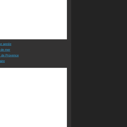
ée apnée
 de mer
s de Provence
aire