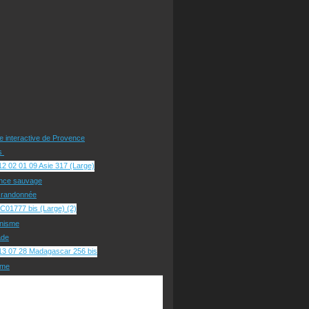
te interactive de Provence
rs
nce sauvage
e randonnée
nisme
ade
sme