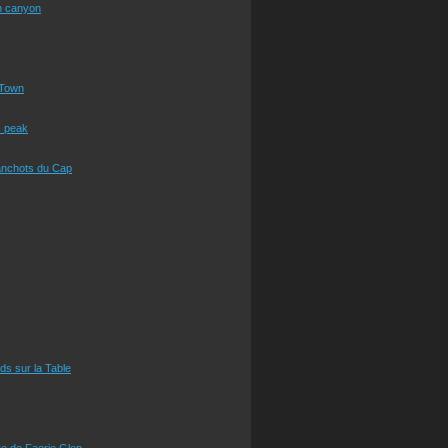
n canyon
Town
s peak
anchots du Cap
eds sur la Table
e de Faerie Glen