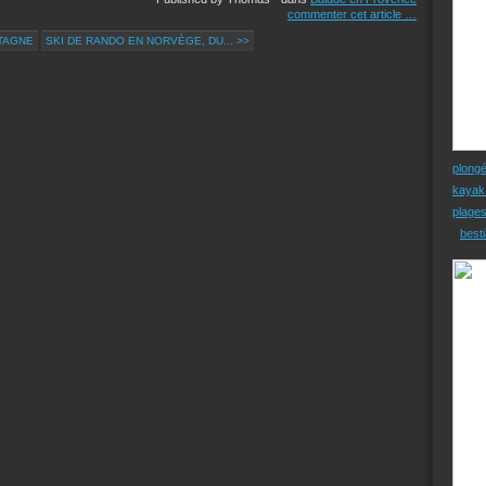
commenter cet article
…
RTAGNE
SKI DE RANDO EN NORVÈGE, DU... >>
plong
kayak
plage
besti