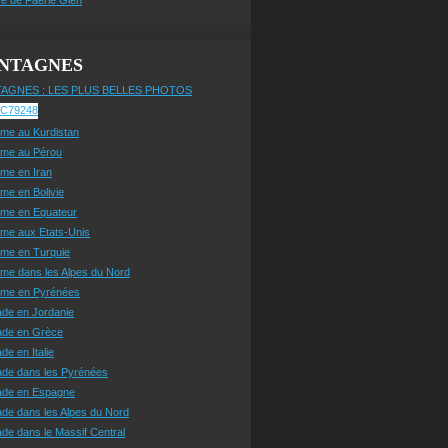
NTAGNES
AGNES : LES PLUS BELLES PHOTOS
sme au Kurdistan
sme au Pérou
sme en Iran
sme en Bolivie
sme en Equateur
sme aux Etats-Unis
sme en Turquie
sme dans les Alpes du Nord
isme en Pyrénées
ade en Jordanie
ade en Grèce
de en Italie
ade dans les Pyrénées
ade en Espagne
de dans les Alpes du Nord
de dans le Massif Central