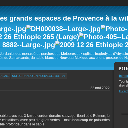
 grands espaces de Provence à la wild
Jordanie, des monastères perchés des Météores aux églises troglodytes d'Abyss
és de Samarcande, du sable blanc du Nouveau-Mexique aux pitons gréseux du Ho
PO
Introd
RTAGNE
SKI DE RANDO EN NORVÈGE, DU... >>
Tout l
droit d
22 mai 2022
la cart
réable, avec ses 3 km de cordon dunaire sauvage, fleuri côté Bolmon, le
 cristallines, avec peu d’algues vertes… mais beaucoup de palourdes
ible profondeur dans le sable.