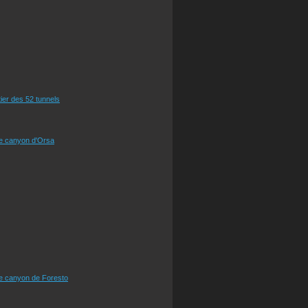
tier des 52 tunnels
le canyon d'Orsa
le canyon de Foresto