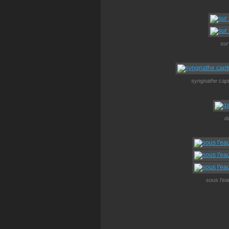
sur
syngnathe captu
d
sous l'ea