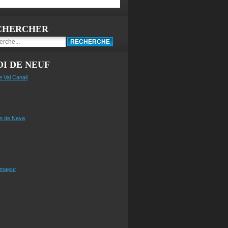
CHERCHER
I DE NEUF
e Val Canali
n de Neva
 majeur