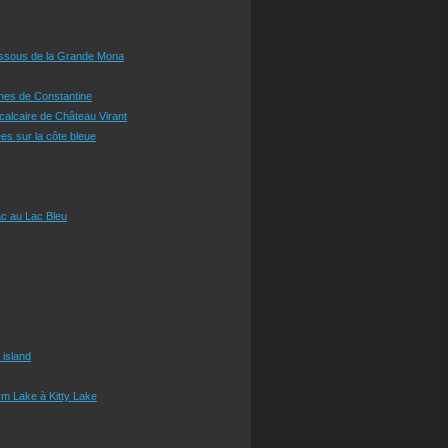
essous de la Grande Mona
ines de Constantine
 calcaire de Château Virant
es sur la côte bleue
c au Lac Bleu
 island
m Lake à Kitty Lake