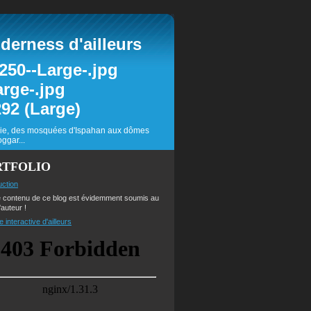
erness d'ailleurs
inie, des mosquées d'Ispahan aux dômes
ggar...
RTFOLIO
uction
e contenu de ce blog est évidemment soumis au
'auteur !
e interactive d'ailleurs