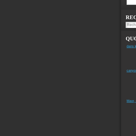
RE
QUO
dans l
canyo
Maor,