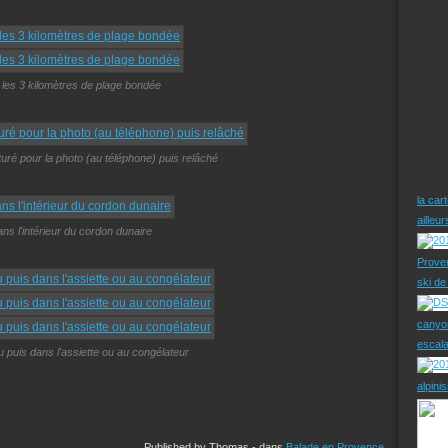
 les 3 kilomètres de plage bondée
ré pour la photo (au téléphone) puis relâché
la car
ailleu
ans l'intérieur du cordon dunaire
Prove
ski d
canyo
escal
u puis dans l'assiette ou au congélateur
alpini
Published by Thomas
-
dans
Balade en Provence