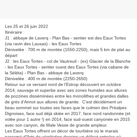
Les 25 et 26 juin 2022
Itinéraire :
J1 : abbaye de Laverq - Plan Bas - sentier est des Eaux Tortes
(via ravin des Lausas) - les Eaux Tortes
Dénivelée : 700 m de montée (1550-2250), mais 5 km de plat au
départ
J2 : les Eaux Tortes - col de Vautreuil - (ex) Glacier de la Blanche
- les Eaux Tortes - sentier ouest des Eaux Tortes (via cabane de
la Séléta) - Plan Bas - abbaye de Laverq
Dénivelée : 400 m de montée (2250-2650)
Retour sur ce versant nord de l’Estrop découvert en octobre
2014, sauvage et superbe avec ses zones humides aux allures
de pozzines disséminées entre les monolithes et grandes dalles
de grès d’Annot aux allures de granite. C’est décidément un
beau sommet sur toutes ses faces que le culmen des Préalpes
Dignoises, face sud déjà skiée en 2017, face nord randonnée (et
volée pour 1 autre !) en 2014, face sud-ouest canyonée en 2015
avec son canyon, de Male Vesse de grande ampleur.
Les Eaux Tortes offrent un décor de tourbière où le marais
parsemé d’îlots de végétation dessine un délicat entrelac où