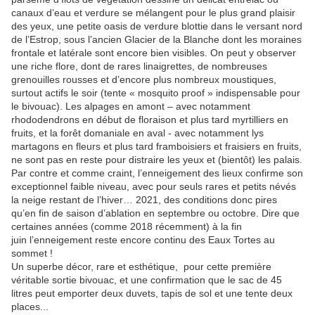
canaux d’eau et verdure se mélangent pour le plus grand plaisir
des yeux, une petite oasis de verdure blottie dans le versant nord
de l’Estrop, sous l’ancien Glacier de la Blanche dont les moraines
frontale et latérale sont encore bien visibles. On peut y observer
une riche flore, dont de rares linaigrettes, de nombreuses
grenouilles rousses et d’encore plus nombreux moustiques,
surtout actifs le soir (tente « mosquito proof » indispensable pour
le bivouac). Les alpages en amont – avec notamment
rhododendrons en début de floraison et plus tard myrtilliers en
fruits, et la forêt domaniale en aval - avec notamment lys
martagons en fleurs et plus tard framboisiers et fraisiers en fruits,
ne sont pas en reste pour distraire les yeux et (bientôt) les palais.
Par contre et comme craint, l’enneigement des lieux confirme son
exceptionnel faible niveau, avec pour seuls rares et petits névés
la neige restant de l’hiver… 2021, des conditions donc pires
qu’en fin de saison d’ablation en septembre ou octobre. Dire que
certaines années (comme 2018 récemment) à la fin
juin l’enneigement reste encore continu des Eaux Tortes au
sommet !
Un superbe décor, rare et esthétique, pour cette première
véritable sortie bivouac, et une confirmation que le sac de 45
litres peut emporter deux duvets, tapis de sol et une tente deux
places...