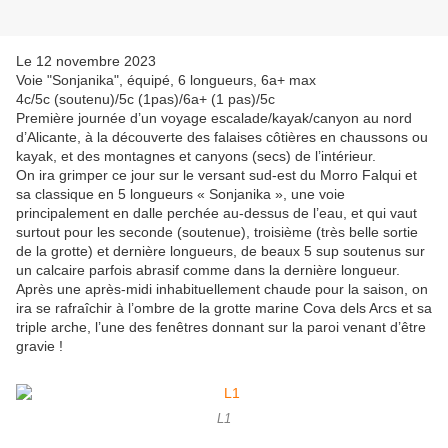
Le 12 novembre 2023
Voie "Sonjanika", équipé, 6 longueurs, 6a+ max
4c/5c (soutenu)/5c (1pas)/6a+ (1 pas)/5c
Première journée d’un voyage escalade/kayak/canyon au nord
d’Alicante, à la découverte des falaises côtières en chaussons ou
kayak, et des montagnes et canyons (secs) de l’intérieur.
On ira grimper ce jour sur le versant sud-est du Morro Falqui et
sa classique en 5 longueurs « Sonjanika », une voie
principalement en dalle perchée au-dessus de l’eau, et qui vaut
surtout pour les seconde (soutenue), troisième (très belle sortie
de la grotte) et dernière longueurs, de beaux 5 sup soutenus sur
un calcaire parfois abrasif comme dans la dernière longueur.
Après une après-midi inhabituellement chaude pour la saison, on
ira se rafraîchir à l’ombre de la grotte marine Cova dels Arcs et sa
triple arche, l’une des fenêtres donnant sur la paroi venant d’être
gravie !
L1