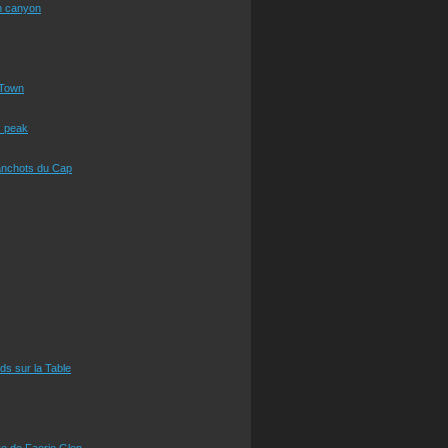
n canyon
Town
s peak
anchots du Cap
eds sur la Table
e de Faerie Glen