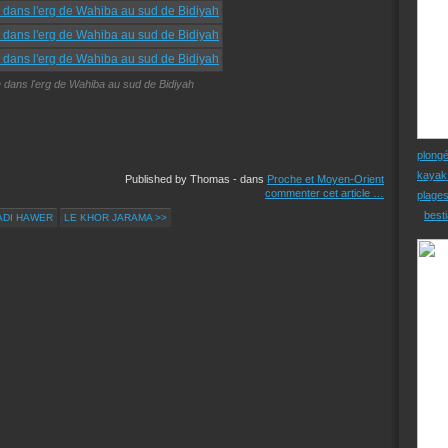
 dans l'erg de Wahiba au sud de Bidiyah
plong
kayak
Published by Thomas
-
dans
Proche et Moyen-Orient
commenter cet article
…
plage
besti
ADI HAWER
LE KHOR JARAMA >>