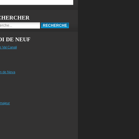
CHERCHER
I DE NEUF
e Val Canali
n de Neva
 majeur