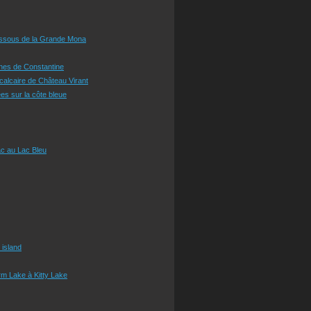
essous de la Grande Mona
ines de Constantine
 calcaire de Château Virant
es sur la côte bleue
c au Lac Bleu
 island
m Lake à Kitty Lake