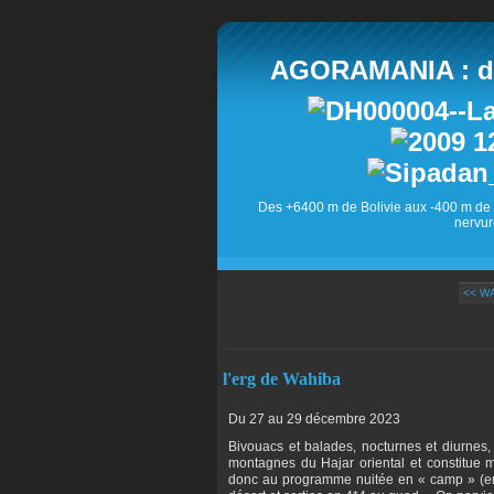
AGORAMANIA : des
Des +6400 m de Bolivie aux -400 m de 
nervur
<< W
l'erg de Wahiba
Du 27 au 29 décembre 2023
Bivouacs et balades, nocturnes et diurnes,
montagnes du Hajar oriental et constitue 
donc au programme nuitée en « camp » (en 