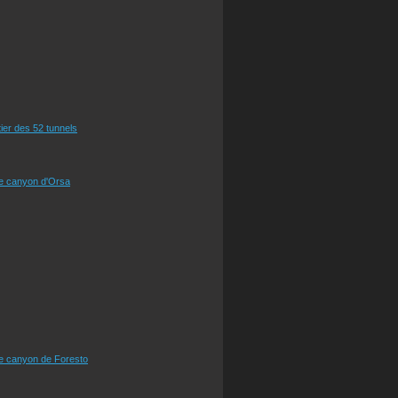
tier des 52 tunnels
le canyon d'Orsa
le canyon de Foresto