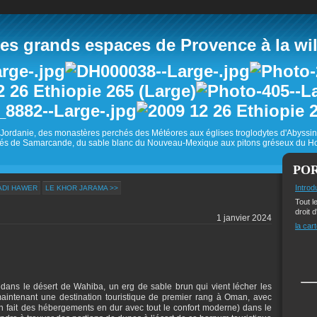
 grands espaces de Provence à la wild
Jordanie, des monastères perchés des Météores aux églises troglodytes d'Abyss
és de Samarcande, du sable blanc du Nouveau-Mexique aux pitons gréseux du Ho
PO
Introd
ADI HAWER
LE KHOR JARAMA >>
Tout l
droit d
1 janvier 2024
la cart
 dans le désert de Wahiba, un erg de sable brun qui vient lécher les
maintenant une destination touristique de premier rang à Oman, avec
fait des hébergements en dur avec tout le confort moderne) dans le