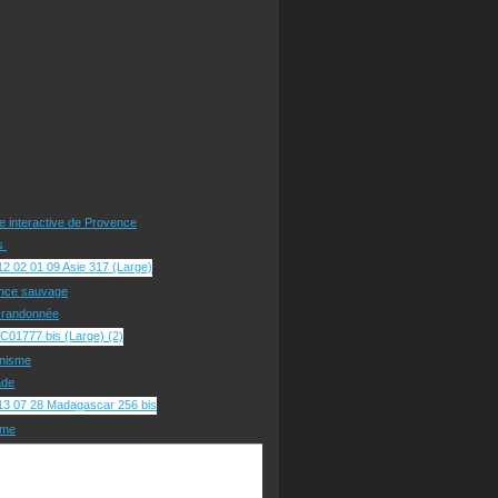
te interactive de Provence
rs
nce sauvage
e randonnée
nisme
ade
sme