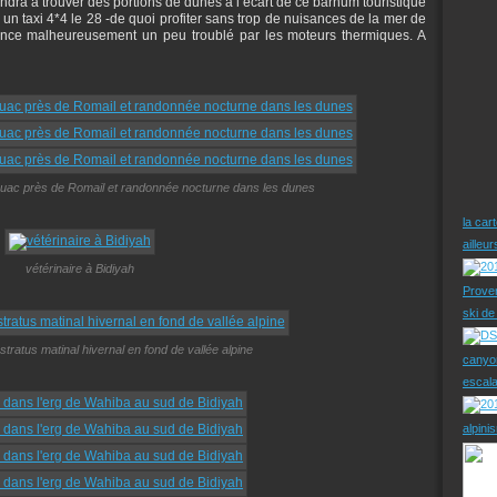
ndra à trouver des portions de dunes à l’écart de ce barnum touristique
un taxi 4*4 le 28 -de quoi profiter sans trop de nuisances de la mer de
lence malheureusement un peu troublé par les moteurs thermiques. A
vouac près de Romail et randonnée nocturne dans les dunes
la car
ailleu
vétérinaire à Bidiyah
Prove
ski d
stratus matinal hivernal en fond de vallée alpine
canyo
escal
alpini