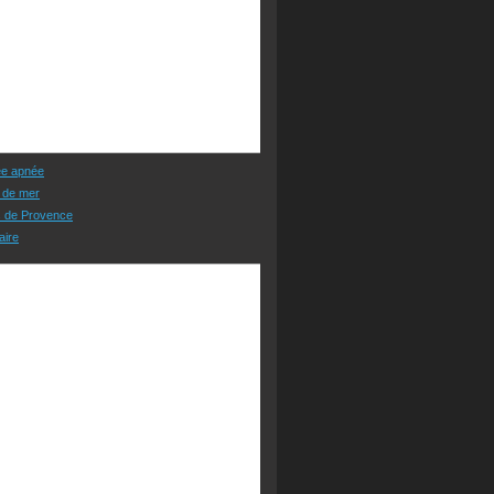
ée apnée
 de mer
s de Provence
aire