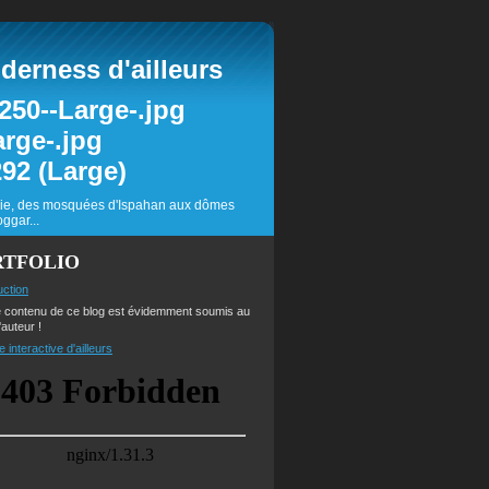
erness d'ailleurs
inie, des mosquées d'Ispahan aux dômes
ggar...
RTFOLIO
uction
e contenu de ce blog est évidemment soumis au
'auteur !
e interactive d'ailleurs