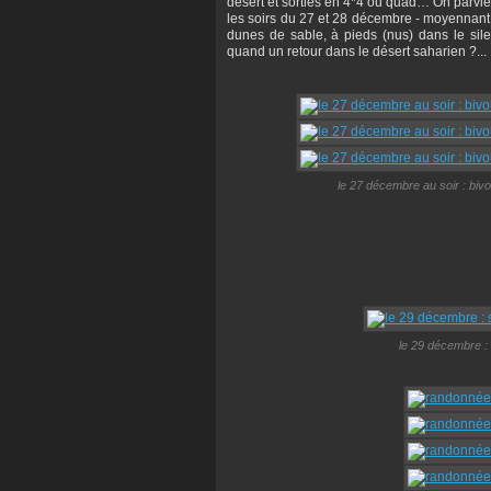
désert et sorties en 4*4 ou quad… On parvie
les soirs du 27 et 28 décembre - moyennant 
dunes de sable, à pieds (nus) dans le si
quand un retour dans le désert saharien ?...
le 27 décembre au soir : bi
le 29 décembre : 