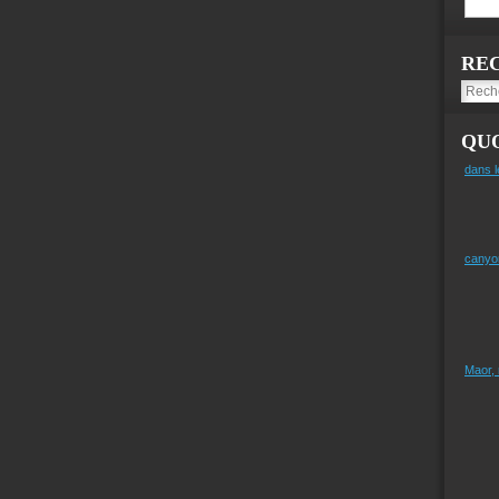
RE
QUO
dans l
canyo
Maor,