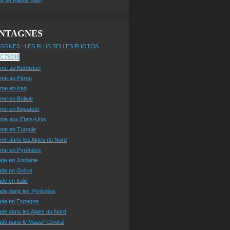
NTAGNES
AGNES : LES PLUS BELLES PHOTOS
sme au Kurdistan
sme au Pérou
sme en Iran
sme en Bolivie
sme en Equateur
sme aux Etats-Unis
sme en Turquie
sme dans les Alpes du Nord
isme en Pyrénées
ade en Jordanie
ade en Grèce
de en Italie
ade dans les Pyrénées
ade en Espagne
de dans les Alpes du Nord
de dans le Massif Central