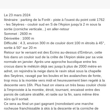
Le 23 mars 2024
Itinéraire : parking de la Forêt - piste à l'ouest du point coté 1762
- les Séyères - couloir sud en S de l'Arpion jusqu'à 2 m sous la
sortie (corniche verticale...) en aller-retour
Sommet : 2600 m
Dénivelée : 1000 m
Difficulté : 4.3, environ 300 m de couloir dont 100 m étroits à 45°,
sortie à 50° sur 20 m
Retour sur le versant est des Ecrins au-dessus d’Embrun, cette
fois dans un couloir sud de la crête de l’Arpion skiée par sa voie
normale en janvier. Après une approche bucolique entre les
crocus dans le mélézin déjà sec jusqu’à plus de 2000 mètre en
adret, on rejoindra la neige dans le ravin situé sous la chapelle
des Seyères, ravagé par les boules et les avalanches de fonte,
trop mou à la montée vers midi et heureusement bien regelé à la
descente vers 16h. Plus haut on visera un très beau couloir choisi
à l'improviste à la montée, étroit, tournant, encaissé entre des
parois de calcaire stratifié, et raide sur la fin, sans même être
sûrs qu'il sortait.
Ce sera au final un pari gagnant (nonobstant une marche
rocheuse franchissable à skis à la descente et la corniche de