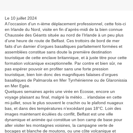
Le 10 juillet 2024
A l’occasion d’un n-ième déplacement professionnel, cette fois-ci
en Irlande du Nord, visite en fin d’après-midi de la bien connue
Chaussée des Géants située au nord de l’Irlande à un peu plus
d’une heure de route de Belfast. Ces trottoirs de bord de mer
faits d’un damier d’orgues basaltiques parfaitement formées et
assemblées constitue sans doute la première destination
touristique de cette enclave britannique, et à juste titre pour cette
formation volcanique exceptionnelle. Par contre et bien sûr, ne
pas espérer pouvoir en profiter sans une forte pression
touristique, bien loin donc des magnifiques falaises d’orgues
basaltiques de Palmarola en Mer Tyrrhénienne ou de Glaronissia
en Mer Egée.
Quelques semaines après une virée en Ecosse, encore un
voyage plaisant au final, malgré la météo… irlandaise en cette
mi-juillet, sous le plus souvent le crachin ou le plafond nuageux
bas, et dans des températures n’excédant pas 18°C. Loin des
images maintenant éculées du conflit, Belfast est une ville
dynamique et animée qui constitue un bon camp de base pour
aller visiter les montagnes voisines, la campagne verte de
bocages et blanche de moutons, ou une côte volcanique et