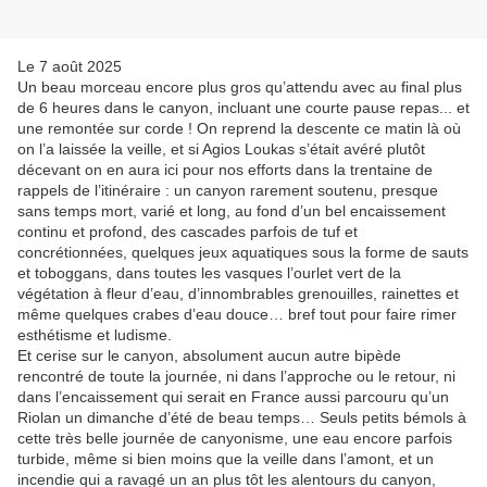
Le 7 août 2025
Un beau morceau encore plus gros qu’attendu avec au final plus
de 6 heures dans le canyon, incluant une courte pause repas... et
une remontée sur corde ! On reprend la descente ce matin là où
on l’a laissée la veille, et si Agios Loukas s’était avéré plutôt
décevant on en aura ici pour nos efforts dans la trentaine de
rappels de l’itinéraire : un canyon rarement soutenu, presque
sans temps mort, varié et long, au fond d’un bel encaissement
continu et profond, des cascades parfois de tuf et
concrétionnées, quelques jeux aquatiques sous la forme de sauts
et toboggans, dans toutes les vasques l’ourlet vert de la
végétation à fleur d’eau, d’innombrables grenouilles, rainettes et
même quelques crabes d’eau douce… bref tout pour faire rimer
esthétisme et ludisme.
Et cerise sur le canyon, absolument aucun autre bipède
rencontré de toute la journée, ni dans l’approche ou le retour, ni
dans l’encaissement qui serait en France aussi parcouru qu’un
Riolan un dimanche d’été de beau temps… Seuls petits bémols à
cette très belle journée de canyonisme, une eau encore parfois
turbide, même si bien moins que la veille dans l’amont, et un
incendie qui a ravagé un an plus tôt les alentours du canyon,