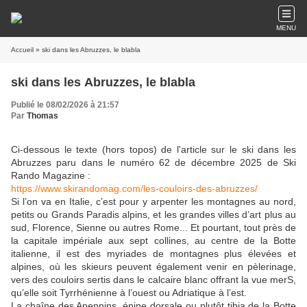
MENU
Accueil
» ski dans les Abruzzes, le blabla
ski dans les Abruzzes, le blabla
Publié le 08/02/2026 à 21:57
Par
Thomas
Ci-dessous le texte (hors topos) de l'article sur le ski dans les
Abruzzes paru dans le numéro 62 de décembre 2025 de Ski
Rando Magazine :
https://www.skirandomag.com/les-couloirs-des-abruzzes/
Si l’on va en Italie, c’est pour y arpenter les montagnes au nord,
petits ou Grands Paradis alpins, et les grandes villes d’art plus au
sud, Florence, Sienne ou autres Rome... Et pourtant, tout près de
la capitale impériale aux sept collines, au centre de la Botte
italienne, il est des myriades de montagnes plus élevées et
alpines, où les skieurs peuvent également venir en pèlerinage,
vers des couloirs sertis dans le calcaire blanc offrant la vue merS,
qu’elle soit Tyrrhénienne à l’ouest ou Adriatique à l’est.
La chaîne des Apennins, épine dorsale ou plutôt tibia de la Botte