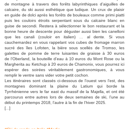
de montagne à travers des forêts labyrinthiques d’aiguilles de
calcaire, du ski aussi esthétique que ludique. Un crux de plaisir
en guide de dolci après les forêts de bouleaux comme primi piatti
puis les couloirs étroits serpentant sous du calcaire blanc en
guise de secondi. Restera à sélectionner le bon restaurant et la
bonne heure de descente pour déguster aussi bien les canelloni
que les canali (couloir en italien) … al dente. Si vous
cauchemardez en vous rappelant vos cubes de fromage marron
sucré des îles Lofoten, la bière sous scellés de Tromso, les
galettes de pomme de terre luisantes de graisse à 30 euros
de l’Oberland, la bouteille d’eau à 10 euros du Mont Rose ou la
Margherita au Ketchup à 20 euros de Chamonix, vous pourrez ici
espérer des soirées véritablement gastronomiques, à vous
remplir le ventre sans vider votre petit cochon.
Les itinéraires sont classés ci-dessous de l’ouest vers l’est, des
montagnes dominant la plaine du Latium qui borde la
Tyrrhénienne vers le far east du massif de la Majella, et ont été
parcourus entre autres lors de deux semaines de ski, l’une au
début du printemps 2018, l’autre à la fin de l’hiver 2025.
[...]