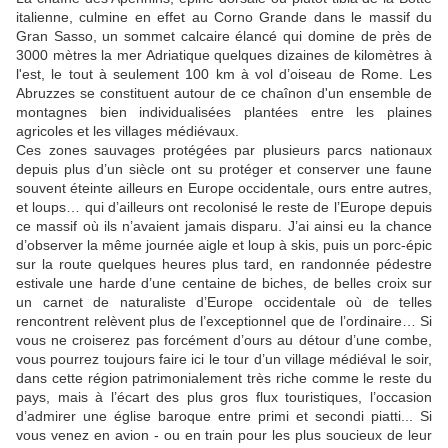
italienne, culmine en effet au Corno Grande dans le massif du
Gran Sasso, un sommet calcaire élancé qui domine de près de
3000 mètres la mer Adriatique quelques dizaines de kilomètres à
l'est, le tout à seulement 100 km à vol d’oiseau de Rome. Les
Abruzzes se constituent autour de ce chaînon d'un ensemble de
montagnes bien individualisées plantées entre les plaines
agricoles et les villages médiévaux.
Ces zones sauvages protégées par plusieurs parcs nationaux
depuis plus d’un siècle ont su protéger et conserver une faune
souvent éteinte ailleurs en Europe occidentale, ours entre autres,
et loups… qui d’ailleurs ont recolonisé le reste de l’Europe depuis
ce massif où ils n’avaient jamais disparu. J’ai ainsi eu la chance
d’observer la même journée aigle et loup à skis, puis un porc-épic
sur la route quelques heures plus tard, en randonnée pédestre
estivale une harde d’une centaine de biches, de belles croix sur
un carnet de naturaliste d’Europe occidentale où de telles
rencontrent relèvent plus de l’exceptionnel que de l’ordinaire… Si
vous ne croiserez pas forcément d’ours au détour d’une combe,
vous pourrez toujours faire ici le tour d’un village médiéval le soir,
dans cette région patrimonialement très riche comme le reste du
pays, mais à l’écart des plus gros flux touristiques, l’occasion
d’admirer une église baroque entre primi et secondi piatti... Si
vous venez en avion - ou en train pour les plus soucieux de leur