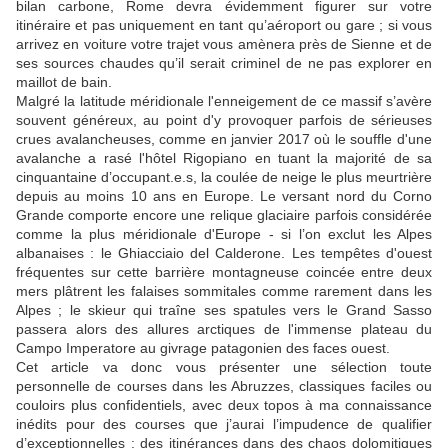
bilan carbone, Rome devra évidemment figurer sur votre
itinéraire et pas uniquement en tant qu’aéroport ou gare ; si vous
arrivez en voiture votre trajet vous amènera près de Sienne et de
ses sources chaudes qu’il serait criminel de ne pas explorer en
maillot de bain.
Malgré la latitude méridionale l'enneigement de ce massif s’avère
souvent généreux, au point d'y provoquer parfois de sérieuses
crues avalancheuses, comme en janvier 2017 où le souffle d'une
avalanche a rasé l'hôtel Rigopiano en tuant la majorité de sa
cinquantaine d’occupant.e.s, la coulée de neige le plus meurtrière
depuis au moins 10 ans en Europe. Le versant nord du Corno
Grande comporte encore une relique glaciaire parfois considérée
comme la plus méridionale d'Europe - si l’on exclut les Alpes
albanaises : le Ghiacciaio del Calderone. Les tempêtes d'ouest
fréquentes sur cette barrière montagneuse coincée entre deux
mers plâtrent les falaises sommitales comme rarement dans les
Alpes ; le skieur qui traîne ses spatules vers le Grand Sasso
passera alors des allures arctiques de l'immense plateau du
Campo Imperatore au givrage patagonien des faces ouest.
Cet article va donc vous présenter une sélection toute
personnelle de courses dans les Abruzzes, classiques faciles ou
couloirs plus confidentiels, avec deux topos à ma connaissance
inédits pour des courses que j’aurai l’impudence de qualifier
d’exceptionnelles : des itinérances dans des chaos dolomitiques