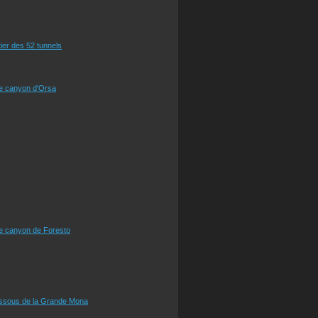
tier des 52 tunnels
le canyon d'Orsa
le canyon de Foresto
essous de la Grande Mona