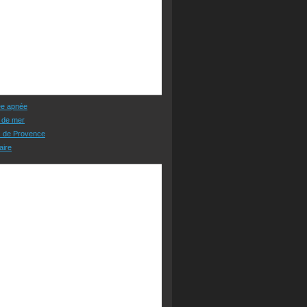
ée apnée
 de mer
s de Provence
aire