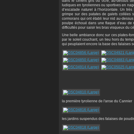
dans le ciment gris ou ocre, au-dessus de
ludiques en tyroliennes ou sportives en nage 
d’escalade naturel à l’horizontale. Un trè
grimpe sur des patates de galets collées
cormorans qui ont établi leur nid au-dessus 
poulpe échoué dans une flaque d’eau de me
difficultés pour saisir les bras visqueux du 
Une belle ambiance donc sur ces plates-for
par le soleil couchant, un lieu hors du tem
qui peuplaient encore la base des falaises 
la première tyrolienne de l'anse du Cannier
les jardins suspendus des falaises de poud