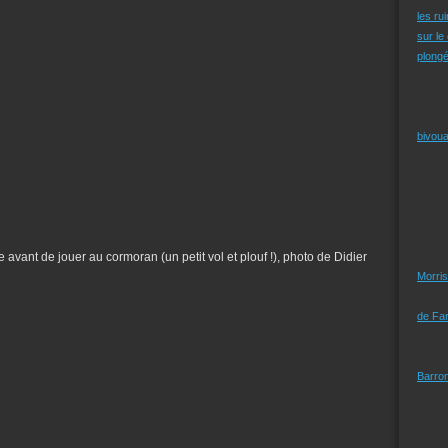
les ru
sur le
plongé
bivoua
e avant de jouer au cormoran (un petit vol et plouf !), photo de Didier
Morris
de Far
Barro