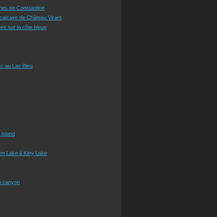
ines de Constantine
 calcaire de Château Virant
es sur la côte bleue
c au Lac Bleu
 island
m Lake à Kitty Lake
n canyon