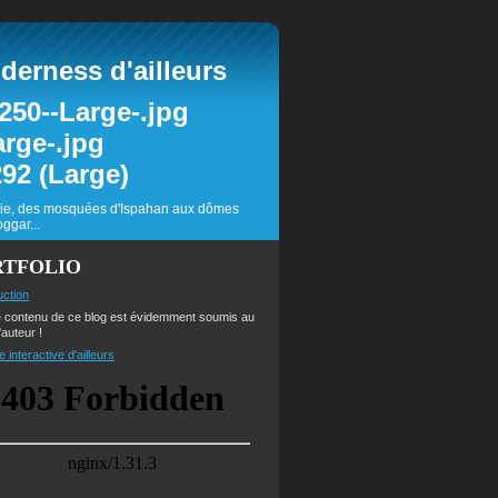
erness d'ailleurs
inie, des mosquées d'Ispahan aux dômes
ggar...
RTFOLIO
uction
e contenu de ce blog est évidemment soumis au
'auteur !
e interactive d'ailleurs