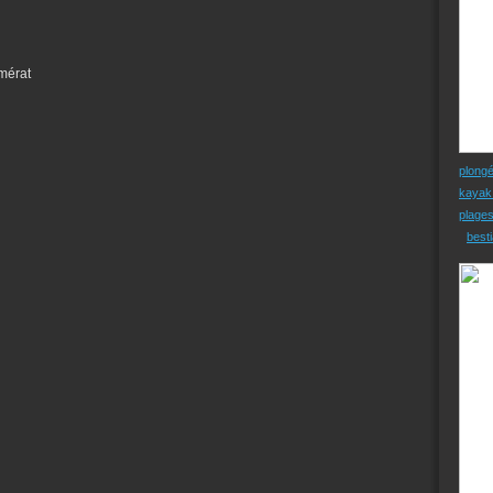
mérat
plong
kayak
plage
besti