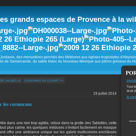
 grands espaces de Provence à la wild
Jordanie, des monastères perchés des Météores aux églises troglodytes d'Abyss
és de Samarcande, du sable blanc du Nouveau-Mexique aux pitons gréseux du Ho
PO
Introd
 DE VALBELLE
COUCHANT AU LEVANT >>
Tout l
droit d
19 juillet 2014
la cart
ec les cormorans
ée dans une mer trop agitée, retour dans la grotte des Tablettes, cette
tout plus calme, les quelques méduses s’évitant facilement en masque
rand offre une ambiance unique sur les galets multicolores enchâssés