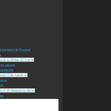
te interactive de Provence
rs
nce sauvage
e randonnée
nisme
ade
sme