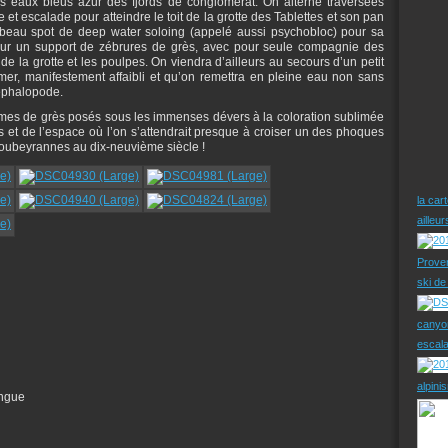
s eaux bleus azur des fjords de conglomérat. On alterne traversées
et escalade pour atteindre le toit de la grotte des Tablettes et son pan
s beau spot de deep water soloing (appelé aussi psychobloc) pour sa
 sur un support de zébrures de grès, avec pour seule compagnie des
de la grotte et les poulpes. On viendra d’ailleurs au secours d’un petit
r, manifestement affaibli et qu’on remettra en pleine eau non sans
céphalopode.
mes de grès posés sous les immenses dévers à la coloration sublimée
ps et de l’espace où l’on s’attendrait presque à croiser un des phoques
soubeyrannes au dix-neuvième siècle !
la car
ailleu
Prove
ski d
canyo
escal
alpini
ingue