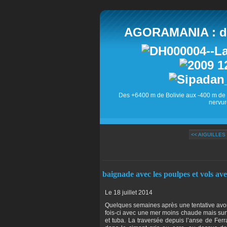
AGORAMANIA : des
Des +6400 m de Bolivie aux -400 m de 
nervur
<< AIGUILLES
baignade avec les poulpes et vols av
Le 18 juillet 2014
Quelques semaines après une tentative avort
fois-ci avec une mer moins chaude mais sur
et tuba. La traversée depuis l’anse de Fer