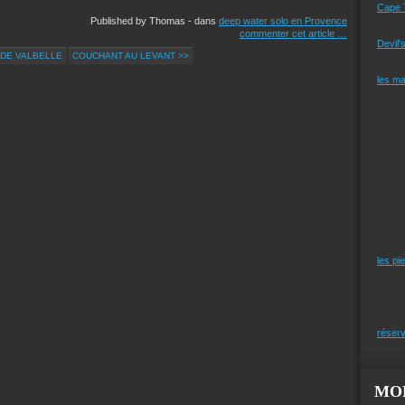
Cape 
Published by Thomas
-
dans
deep water solo en Provence
commenter cet article
…
Devil'
 DE VALBELLE
COUCHANT AU LEVANT >>
les m
les pi
réserv
MO