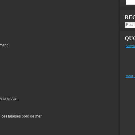
RE
QUO
ment !
canyo
Maor,
 la grotte...
de ces falaises bord de mer