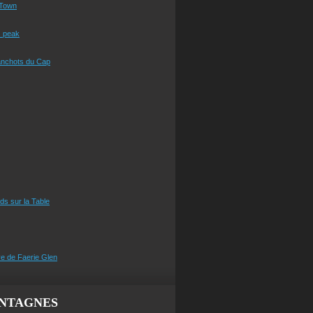
Town
s peak
anchots du Cap
eds sur la Table
e de Faerie Glen
NTAGNES