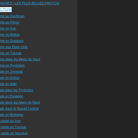
AGNES : LES PLUS BELLES PHOTOS
sme au Kurdistan
sme au Pérou
sme en Iran
sme en Bolivie
sme en Equateur
sme aux Etats-Unis
sme en Turquie
sme dans les Alpes du Nord
isme en Pyrénées
ade en Jordanie
ade en Grèce
de en Italie
ade dans les Pyrénées
ade en Espagne
de dans les Alpes du Nord
de dans le Massif Central
ade en Bretagne
 rando en Iran
 rando en Turquie
e rando en Norvège