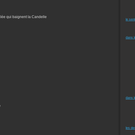
alée qui baignent la Candelle
le sen
dans 
dans 
e
les d