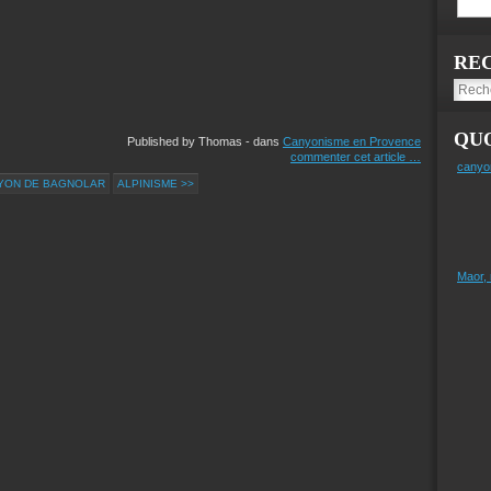
RE
QUO
Published by Thomas
-
dans
Canyonisme en Provence
commenter cet article
…
canyo
YON DE BAGNOLAR
ALPINISME >>
Maor,