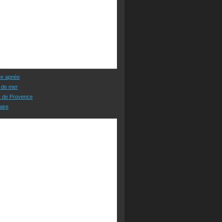
ée apnée
 de mer
s de Provence
aire