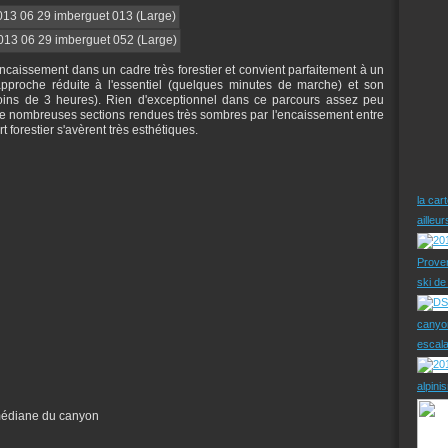
encaissement dans un cadre très forestier et convient parfaitement à un
proche réduite à l'essentiel (quelques minutes de marche) et son
ins de 3 heures). Rien d'exceptionnel dans ce parcours assez peu
de nombreuses sections rendues très sombres par l'encaissement entre
rt forestier s'avèrent très esthétiques.
la car
ailleu
Prove
ski d
canyo
escal
alpini
 médiane du canyon