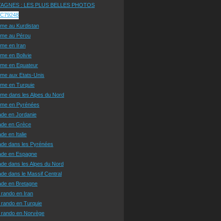
AGNES : LES PLUS BELLES PHOTOS
sme au Kurdistan
sme au Pérou
sme en Iran
sme en Bolivie
sme en Equateur
sme aux Etats-Unis
sme en Turquie
sme dans les Alpes du Nord
isme en Pyrénées
ade en Jordanie
ade en Grèce
de en Italie
ade dans les Pyrénées
ade en Espagne
de dans les Alpes du Nord
de dans le Massif Central
ade en Bretagne
 rando en Iran
 rando en Turquie
e rando en Norvège