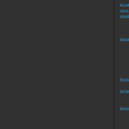
les ru
sur le
plongé
bivoua
Morris
de Far
Barro