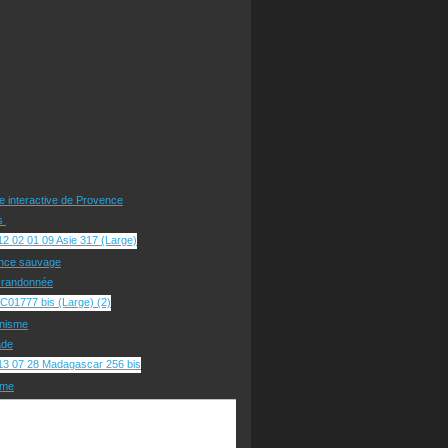
te interactive de Provence
rs
nce sauvage
e randonnée
nisme
ade
sme