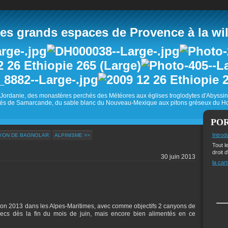
 grands espaces de Provence à la wild
Jordanie, des monastères perchés des Météores aux églises troglodytes d'Abyss
és de Samarcande, du sable blanc du Nouveau-Mexique aux pitons gréseux du Ho
PO
Introd
YON DE BAGNOLAR
ALPINISME >>
Tout l
droit d
30 juin 2013
la cart
on 2013 dans les Alpes-Maritimes, avec comme objectifs 2 canyons de
secs dès la fin du mois de juin, mais encore bien alimentés en ce