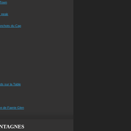
Town
s peak
anchots du Cap
eds sur la Table
e de Faerie Glen
NTAGNES