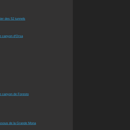
tier des 52 tunnels
le canyon d'Orsa
le canyon de Foresto
essous de la Grande Mona