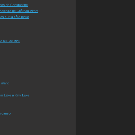
ines de Constantine
 calcaire de Château Virant
es sur la côte bleue
c au Lac Bleu
 island
m Lake à Kitty Lake
n canyon