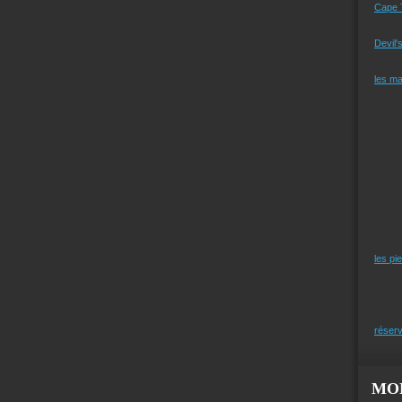
Cape 
Devil'
les m
les pi
réserv
MO