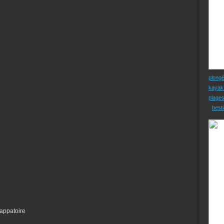
plong
kayak
plage
besti
happatoire