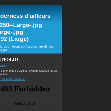
erness d'ailleurs
inie, des mosquées d'Ispahan aux dômes
ggar...
RTFOLIO
uction
e contenu de ce blog est évidemment soumis au
'auteur !
e interactive d'ailleurs