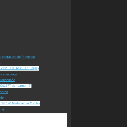
te interactive de Provence
rs
nce sauvage
e randonnée
nisme
ade
sme