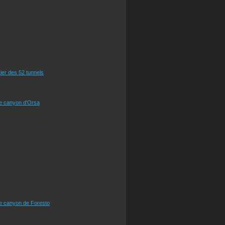
tier des 52 tunnels
le canyon d'Orsa
le canyon de Foresto