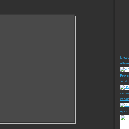
la car
ailleu
Prove
ski d
canyo
escal
alpini