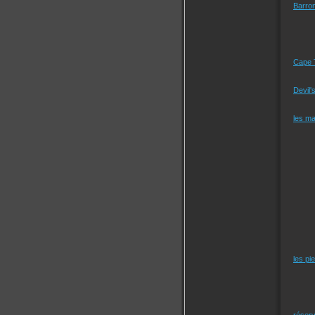
Barro
Cape 
Devil'
les m
les pi
réserv