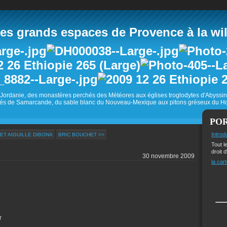
 grands espaces de Provence à la wild
Jordanie, des monastères perchés des Météores aux églises troglodytes d'Abyss
és de Samarcande, du sable blanc du Nouveau-Mexique aux pitons gréseux du Ho
PO
Introd
 ET AIGUILLE DIBONA
BRIC BOUCHET >>
Tout l
droit d
30 novembre 2009
la cart
r