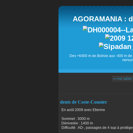
AGORAMANIA : des
Des +6400 m de Bolivie aux -400 m de 
nervur
<< PIC GÉNY
dents de Coste-Counier
En août 2009 avec Etienne
Sommet : 3000 m
Dénivelée : 1400 m
Difficulté : AD-, passages de 4 sup à protége