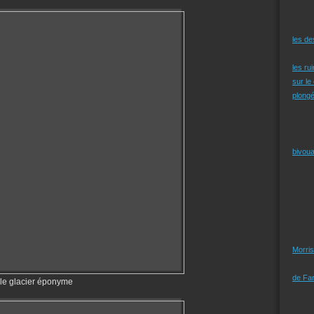
les d
les ru
sur le
plongé
bivoua
Morris
de Far
 le glacier éponyme