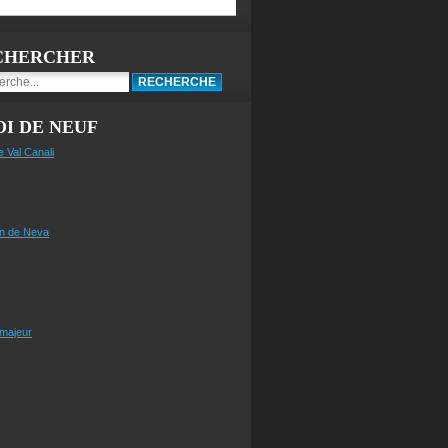
CHERCHER
I DE NEUF
e Val Canali
n de Neva
 majeur