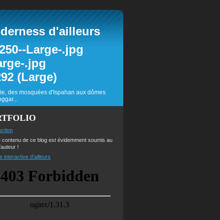
erness d'ailleurs
inie, des mosquées d'Ispahan aux dômes
ggar...
RTFOLIO
uction
e contenu de ce blog est évidemment soumis au
'auteur !
e interactive d'ailleurs