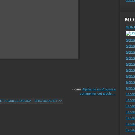
MO
MONT
Alpini
Alpini
Alpini
Alpini
Alpini
Alpini
Alpini
Alpini
Alpin
-
dans
Alpinisme en Provence
commenter cet article
…
Escal
Escal
 ET AIGUILLE DIBONA
BRIC BOUCHET >>
Escala
Escal
Escal
Escala
Escala