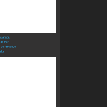
ée apnée
 de mer
s de Provence
aire