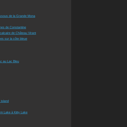
essous de la Grande Mona
ines de Constantine
 calcaire de Château Virant
es sur la côte bleue
c au Lac Bleu
 island
m Lake à Kitty Lake