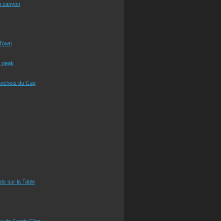
n canyon
Town
s peak
anchots du Cap
eds sur la Table
e de Faerie Glen