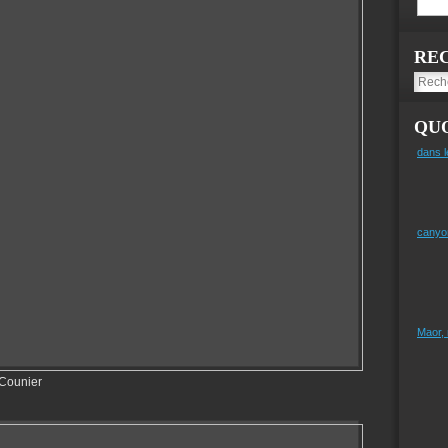
RE
QUO
dans l
canyo
Maor,
-Counier