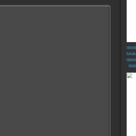
plong
kayak
plage
besti