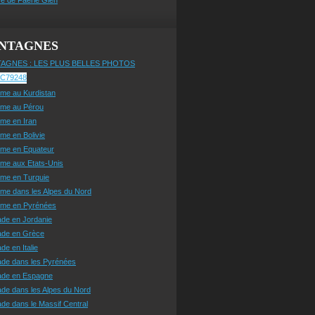
NTAGNES
AGNES : LES PLUS BELLES PHOTOS
sme au Kurdistan
sme au Pérou
sme en Iran
sme en Bolivie
sme en Equateur
sme aux Etats-Unis
sme en Turquie
sme dans les Alpes du Nord
isme en Pyrénées
ade en Jordanie
ade en Grèce
de en Italie
ade dans les Pyrénées
ade en Espagne
de dans les Alpes du Nord
de dans le Massif Central