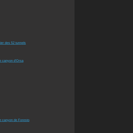
tier des 52 tunnels
le canyon d'Orsa
le canyon de Foresto