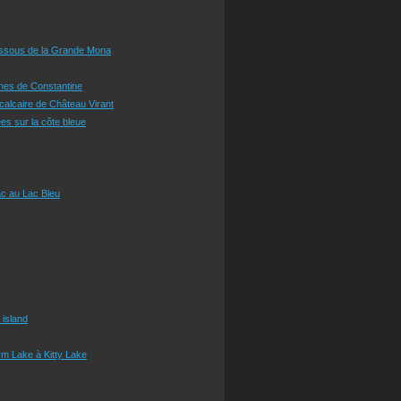
essous de la Grande Mona
ines de Constantine
 calcaire de Château Virant
es sur la côte bleue
c au Lac Bleu
 island
m Lake à Kitty Lake