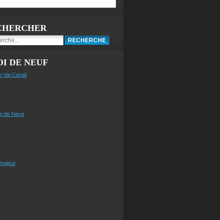
CHERCHER
I DE NEUF
e Val Canali
n de Neva
 majeur