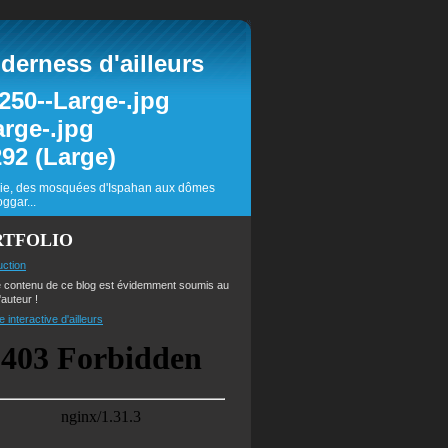
erness d'ailleurs
inie, des mosquées d'Ispahan aux dômes
ggar...
RTFOLIO
uction
e contenu de ce blog est évidemment soumis au
'auteur !
e interactive d'ailleurs