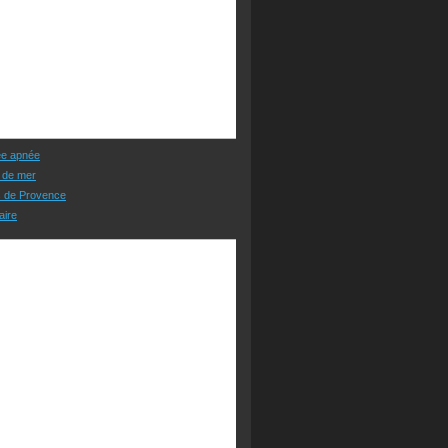
ée apnée
 de mer
s de Provence
aire