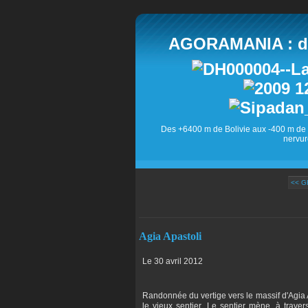
AGORAMANIA : des
Des +6400 m de Bolivie aux -400 m de 
nervur
<< G
Agia Apastoli
Le 30 avril 2012
Randonnée du vertige vers le massif d'Agia 
le vieux sentier. Le sentier mène, à traver