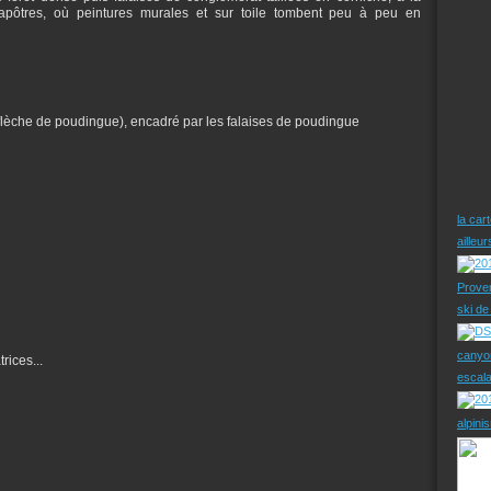
apôtres, où peintures murales et sur toile tombent peu à peu en
flèche de poudingue), encadré par les falaises de poudingue
la car
ailleu
Prove
ski d
canyo
rices...
escal
alpini