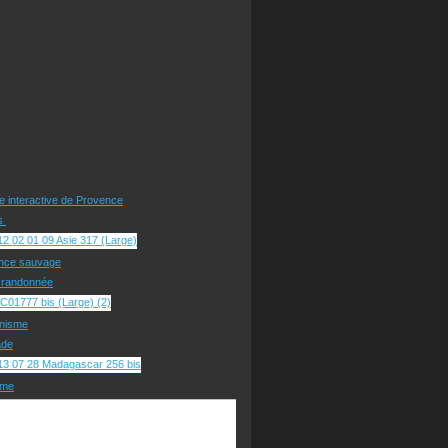
te interactive de Provence
rs
nce sauvage
e randonnée
nisme
ade
sme