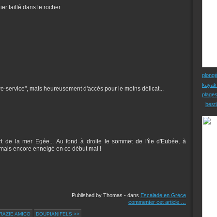
lier taillé dans le rocher
plong
kayak
bre-service", mais heureusement d'accès pour le moins délicat...
plage
besti
rt de la mer Egée... Au fond à droite le sommet de l'île d'Eubée, à
, mais encore enneigé en ce début mai !
Published by Thomas
-
dans
Escalade en Grèce
commenter cet article
…
RAZIE AMICO
DOUPIANIFELS >>