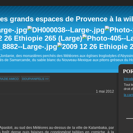
 grands espaces de Provence à la wild
Jordanie, des monastères perchés des Météores aux églises troglodytes d'Abyss
és de Samarcande, du sable blanc du Nouveau-Mexique aux pitons gréseux du Ho
PO
Introd
RAZIE AMICO
DOUPIANIFELS >>
Tout l
droit d
1 mai 2012
la cart
Apastoli, au sud des Météores au-dessus de la ville de Kalambaka, par
s forêt dense puis falaises de conglomérat taillées en corniche, à la