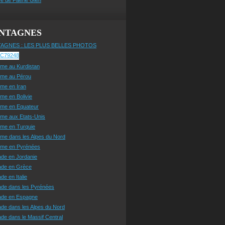
NTAGNES
AGNES : LES PLUS BELLES PHOTOS
sme au Kurdistan
sme au Pérou
sme en Iran
sme en Bolivie
sme en Equateur
sme aux Etats-Unis
sme en Turquie
sme dans les Alpes du Nord
isme en Pyrénées
ade en Jordanie
ade en Grèce
de en Italie
ade dans les Pyrénées
ade en Espagne
de dans les Alpes du Nord
de dans le Massif Central