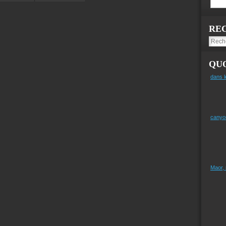
RE
QUO
dans l
canyo
Maor,