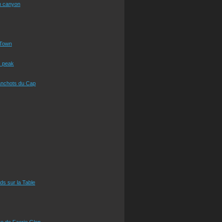
n canyon
Town
s peak
anchots du Cap
eds sur la Table
e de Faerie Glen