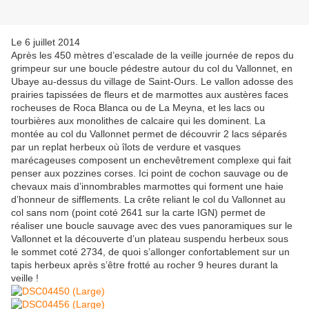
Le 6 juillet 2014
Après les 450 mètres d’escalade de la veille journée de repos du
grimpeur sur une boucle pédestre autour du col du Vallonnet, en
Ubaye au-dessus du village de Saint-Ours. Le vallon adosse des
prairies tapissées de fleurs et de marmottes aux austères faces
rocheuses de Roca Blanca ou de La Meyna, et les lacs ou
tourbières aux monolithes de calcaire qui les dominent. La
montée au col du Vallonnet permet de découvrir 2 lacs séparés
par un replat herbeux où îlots de verdure et vasques
marécageuses composent un enchevêtrement complexe qui fait
penser aux pozzines corses. Ici point de cochon sauvage ou de
chevaux mais d’innombrables marmottes qui forment une haie
d’honneur de sifflements. La crête reliant le col du Vallonnet au
col sans nom (point coté 2641 sur la carte IGN) permet de
réaliser une boucle sauvage avec des vues panoramiques sur le
Vallonnet et la découverte d’un plateau suspendu herbeux sous
le sommet coté 2734, de quoi s’allonger confortablement sur un
tapis herbeux après s’être frotté au rocher 9 heures durant la
veille !