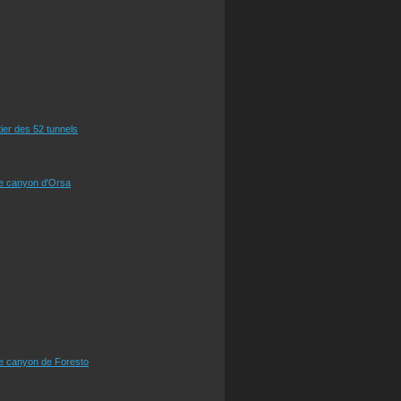
tier des 52 tunnels
le canyon d'Orsa
le canyon de Foresto