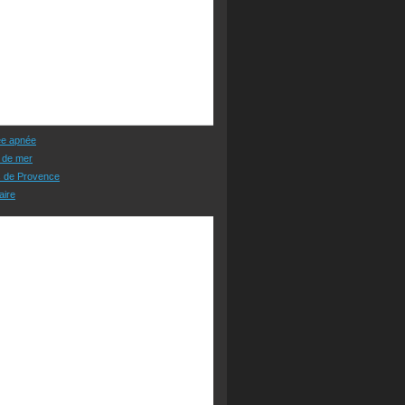
ée apnée
 de mer
s de Provence
aire