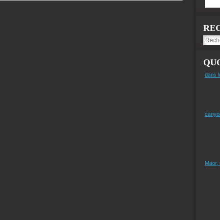
RE
QUO
dans l
canyo
Maor,