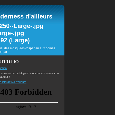
erness d'ailleurs
inie, des mosquées d'Ispahan aux dômes
ggar...
RTFOLIO
uction
e contenu de ce blog est évidemment soumis au
'auteur !
e interactive d'ailleurs