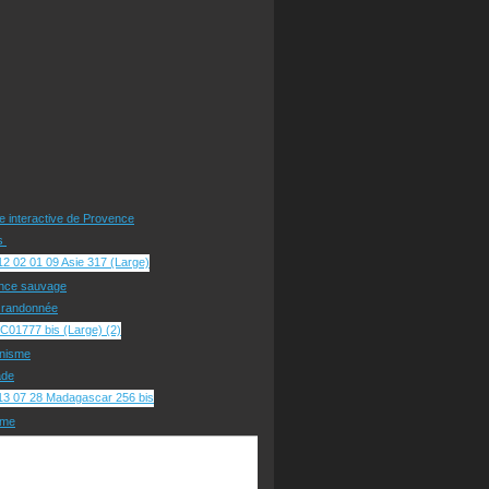
te interactive de Provence
rs
nce sauvage
e randonnée
nisme
ade
sme