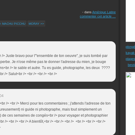
-
dans
Amérique Latine
commenter cet article
…
< MACHU PICCHU
MORAY >>
plong
kayak
<br /> Juste bravo pour l'"ensemble de ton oeuvre", je suis tombé par
plage
superbe. Je n'ose même pas te donner l'adresse du mien, je bouge
besti
s<br /> le sable et autre. Tu es guide, photographe, les deux ????
br /> Salut<br /> <br /> <br /> <br />
04
> <br /> <br /> Merci pour tes commentaires ; j'attends l'adresse de ton
eureusement) ni guide ni photographe, mais tout simplement un
se) de ces semaines de congés<br /> pour voyager et photographier
br /> <br /> <br /> A bientôt,<br /> <br /> <br /> <br /> <br /> <br />
>