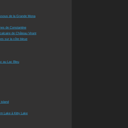
essous de la Grande Mona
ines de Constantine
 calcaire de Château Virant
es sur la côte bleue
c au Lac Bleu
 island
m Lake à Kitty Lake