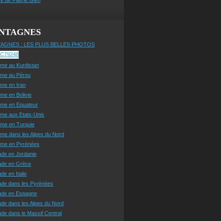
NTAGNES
AGNES : LES PLUS BELLES PHOTOS
sme au Kurdistan
sme au Pérou
sme en Iran
sme en Bolivie
sme en Equateur
sme aux Etats-Unis
sme en Turquie
sme dans les Alpes du Nord
isme en Pyrénées
ade en Jordanie
ade en Grèce
de en Italie
ade dans les Pyrénées
ade en Espagne
de dans les Alpes du Nord
de dans le Massif Central