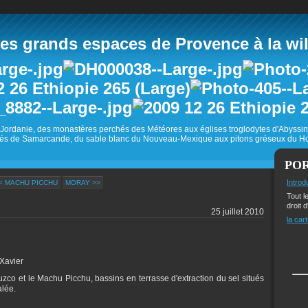
 grands espaces de Provence à la wild
Jordanie, des monastères perchés des Météores aux églises troglodytes d'Abyss
és de Samarcande, du sable blanc du Nouveau-Mexique aux pitons gréseux du Ho
PO
Introd
< MACHU PICCHU
MORAY >>
Tout l
droit d
25 juillet 2010
la cart
-Xavier
uzco et le Machu Picchu, bassins en terrasse d'extraction du sel situés
alée.