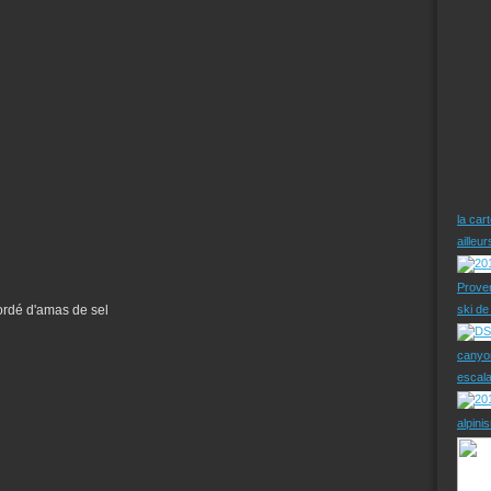
la car
ailleu
Prove
ordé d'amas de sel
ski d
canyo
escal
alpini