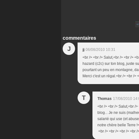
<
commentaires
J
jj
06/08/2010 10:31
<br /> <br /> Salut,<br /> <br /> 
hazard (c2c) sur ton blog, juste 
pourtant un peu en montagne, dan
Merci c'est un régal.<br /> <br /> <
T
Thomas
17/08/2010 14:
<br /> <br /> Salut,<br /
blog... Je ne suis (malh
salarié qui use (et abu
notre chère belle Terre !<
<br /> <br /> <br /> <br /