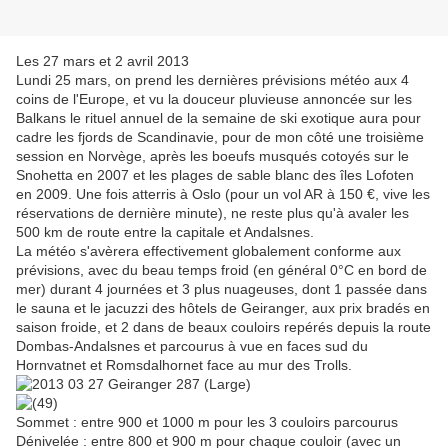
Les 27 mars et 2 avril 2013
Lundi 25 mars, on prend les dernières prévisions météo aux 4
coins de l'Europe, et vu la douceur pluvieuse annoncée sur les
Balkans le rituel annuel de la semaine de ski exotique aura pour
cadre les fjords de Scandinavie, pour de mon côté une troisième
session en Norvège, après les boeufs musqués cotoyés sur le
Snohetta en 2007 et les plages de sable blanc des îles Lofoten
en 2009. Une fois atterris à Oslo (pour un vol AR à 150 €, vive les
réservations de dernière minute), ne reste plus qu'à avaler les
500 km de route entre la capitale et Andalsnes.
La météo s'avèrera effectivement globalement conforme aux
prévisions, avec du beau temps froid (en général 0°C en bord de
mer) durant 4 journées et 3 plus nuageuses, dont 1 passée dans
le sauna et le jacuzzi des hôtels de Geiranger, aux prix bradés en
saison froide, et 2 dans de beaux couloirs repérés depuis la route
Dombas-Andalsnes et parcourus à vue en faces sud du
Hornvatnet et Romsdalhornet face au mur des Trolls.
Sommet : entre 900 et 1000 m pour les 3 couloirs parcourus
Dénivelée : entre 800 et 900 m pour chaque couloir (avec un