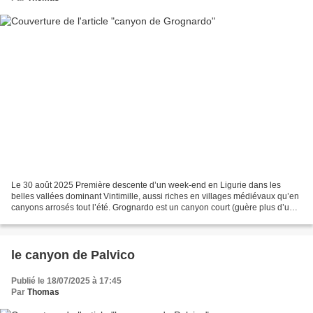
Le 30 août 2025 Première descente d’un week-end en Ligurie dans les
belles vallées dominant Vintimille, aussi riches en villages médiévaux qu’en
canyons arrosés tout l’été. Grognardo est un canyon court (guère plus d’une
heure de descente) mais esthétique...
le canyon de Palvico
Publié le 18/07/2025 à 17:45
Par
Thomas