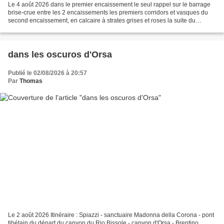
Le 4 août 2026 dans le premier encaissement le seul rappel sur le barrage
brise-crue entre les 2 encaissements les premiers corridors et vasques du
second encaissement, en calcaire à strates grises et roses la suite du
second encaissement, calcaire marneux...
dans les oscuros d'Orsa
Publié le 02/08/2026 à 20:57
Par
Thomas
Le 2 août 2026 Itinéraire : Spiazzi - sanctuaire Madonna della Corona - pont
tibétain du départ du canyon du Rio Bissole - canyon d'Orsa - Brentino