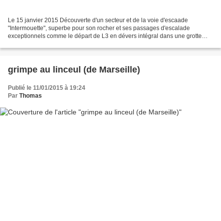
Le 15 janvier 2015 Découverte d'un secteur et de la voie d'escaade
"Intermouette", superbe pour son rocher et ses passages d'escalade
exceptionnels comme le départ de L3 en dévers intégral dans une grotte
suspendue (un petit air de 2 vauriens et 3 canailles...
grimpe au linceul (de Marseille)
Publié le 11/01/2015 à 19:24
Par
Thomas