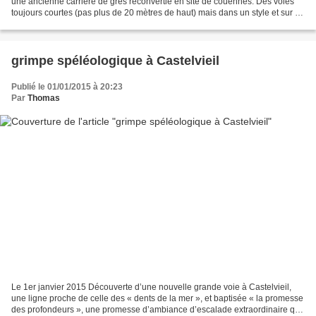
une ancienne carrière de grès reconvertie en site de couennes. Des voies
toujours courtes (pas plus de 20 mètres de haut) mais dans un style et sur un
rocher inhabituels à proximité...
grimpe spéléologique à Castelvieil
Publié le 01/01/2015 à 20:23
Par
Thomas
Le 1er janvier 2015 Découverte d’une nouvelle grande voie à Castelvieil,
une ligne proche de celle des « dents de la mer », et baptisée « la promesse
des profondeurs », une promesse d’ambiance d’escalade extraordinaire que