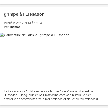
tiennent parfaitement les profondeurs...
grimpe à l'Eissadon
Publié le 29/12/2014 à 19:54
Par
Thomas
Le 29 décembre 2014 Parcours de la voie "Sonia" sur le pilier est de
l'Eissadon, 6 longueurs en 6a+ max d'une escalade historique bien
différente de ses voisines "et la mer profonde et bleue" ou "au tréfonds du
passé" : ici peu de dalle blanche à gouttes...