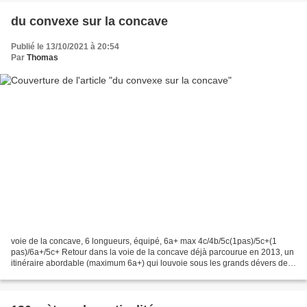
du convexe sur la concave
Publié le 13/10/2021 à 20:54
Par
Thomas
voie de la concave, 6 longueurs, équipé, 6a+ max 4c/4b/5c(1pas)/5c+(1
pas)/6a+/5c+ Retour dans la voie de la concave déjà parcourue en 2013, un
itinéraire abordable (maximum 6a+) qui louvoie sous les grands dévers de
la paroi de la concave avant de forcer...