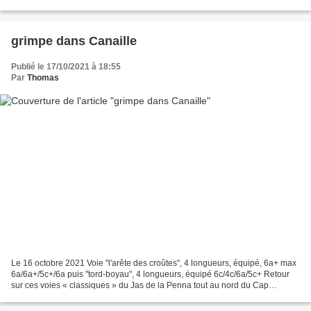
ou un peu plus, dans un style...
grimpe dans Canaille
Publié le 17/10/2021 à 18:55
Par
Thomas
Le 16 octobre 2021 Voie "l'arête des croûtes", 4 longueurs, équipé, 6a+ max
6a/6a+/5c+/6a puis "tord-boyau", 4 longueurs, équipé 6c/4c/6a/5c+ Retour
sur ces voies « classiques » du Jas de la Penna tout au nord du Cap
Canaille, dans le grès qui surplombe...