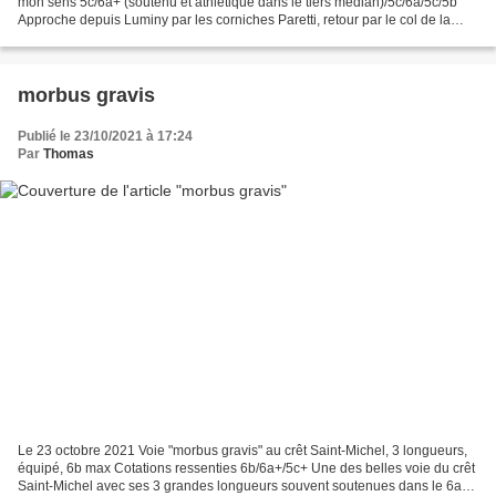
mon sens 5c/6a+ (soutenu et athlétique dans le tiers médian)/5c/6a/5c/5b
Approche depuis Luminy par les corniches Paretti, retour par le col de la
Candelle Retour dans cette belle...
morbus gravis
Publié le 23/10/2021 à 17:24
Par
Thomas
Le 23 octobre 2021 Voie "morbus gravis" au crêt Saint-Michel, 3 longueurs,
équipé, 6b max Cotations ressenties 6b/6a+/5c+ Une des belles voie du crêt
Saint-Michel avec ses 3 grandes longueurs souvent soutenues dans le 6a