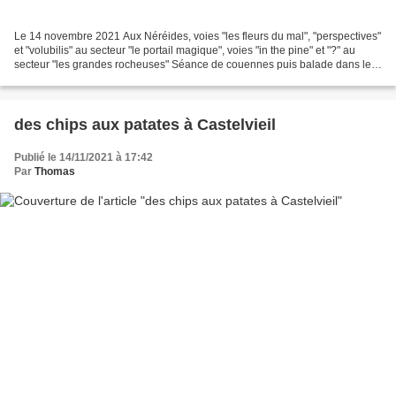
Le 14 novembre 2021 Aux Néréides, voies "les fleurs du mal", "perspectives"
et "volubilis" au secteur "le portail magique", voies "in the pine" et "?" au
secteur "les grandes rocheuses" Séance de couennes puis balade dans le
long et sauvage vallon de...
des chips aux patates à Castelvieil
Publié le 14/11/2021 à 17:42
Par
Thomas