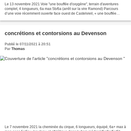
Le 13 novembre 2021 Voie "une bouffée d'oxygène", terrain d'aventures
complet, 4 longueurs, 6a max 5b/6a (arrêt sur la vire Ramond) Parcours
d’une voie récemment ouverte face ouest de Castelvieil, « une bouffée
d’oxygène », dont les deux premières longueurs...
concrétions et contorsions au Devenson
Publié le 07/11/2021 à 20:51
Par
Thomas
Le 7 novembre 2021 la cheminée du cirque, 6 longueurs, équipé, 6a+ max à