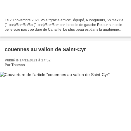
Le 20 novembre 2021 Voie "grazie amico", équipé, 6 longueurs, 6b max 6a
(1 pas)/6a+/6a/6b (1 pas)/6a+/6a+ par la sortie de gauche Retour sur cette
belle voie pas trop dure de Canaille. Le plus beau est dans la quatrième
longueur, absolument superbe tant...
couennes au vallon de Saint-Cyr
Publié le 14/11/2021 à 17:52
Par
Thomas