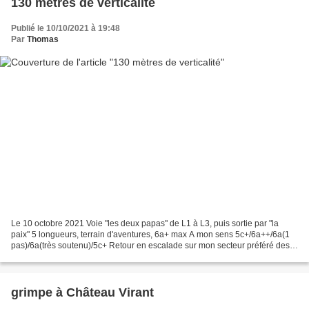
130 mètres de verticalité
Publié le 10/10/2021 à 19:48
Par
Thomas
Le 10 octobre 2021 Voie "les deux papas" de L1 à L3, puis sortie par "la
paix" 5 longueurs, terrain d'aventures, 6a+ max A mon sens 5c+/6a++/6a(1
pas)/6a(très soutenu)/5c+ Retour en escalade sur mon secteur préféré des
calanques, la face ouest de Castelvieil,...
grimpe à Château Virant