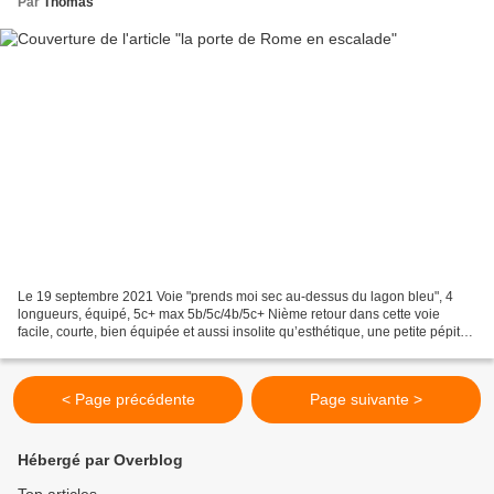
Par
Thomas
Le 19 septembre 2021 Voie "prends moi sec au-dessus du lagon bleu", 4
longueurs, équipé, 5c+ max 5b/5c/4b/5c+ Nième retour dans cette voie
facile, courte, bien équipée et aussi insolite qu’esthétique, une petite pépite
pour l’initiation et la découverte...
< Page précédente
Page suivante >
Hébergé par Overblog