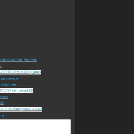
te interactive de Provence
rs
nce sauvage
e randonnée
nisme
ade
sme