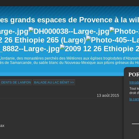
 grands espaces de Provence à la wild
Jordanie, des monastères perchés des Météores aux églises troglodytes d'Abyss
és de Samarcande, du sable blanc du Nouveau-Mexique aux pitons gréseux du Ho
PO
Introd
 DENTS DE LANFON
BALADE AU LAC BÉNIT >>
Tout l
droit d
13 août 2015
la cart
max