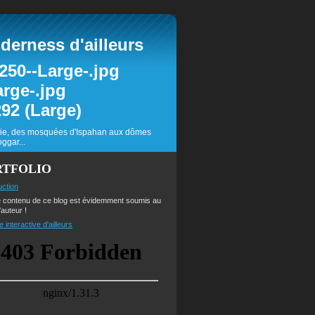
erness d'ailleurs
inie, des mosquées d'Ispahan aux dômes
ggar...
RTFOLIO
uction
e contenu de ce blog est évidemment soumis au
'auteur !
e interactive d'ailleurs