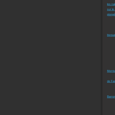
les ru
sur le
plongé
bivoua
Morris
de Far
Barro