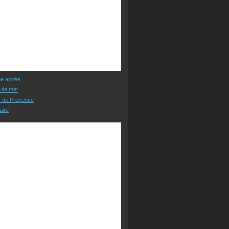
ée apnée
 de mer
s de Provence
aire