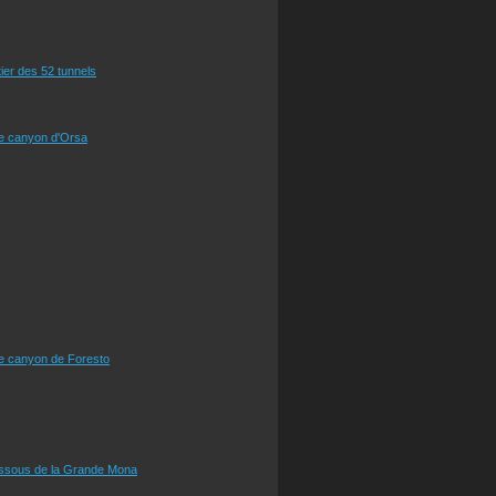
tier des 52 tunnels
le canyon d'Orsa
le canyon de Foresto
essous de la Grande Mona