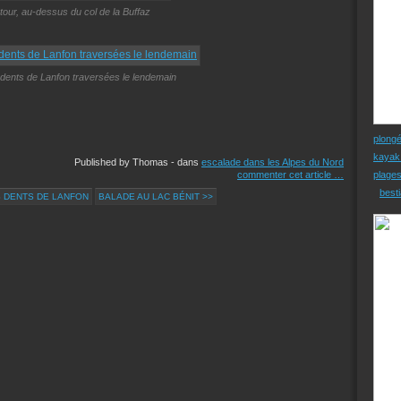
tour, au-dessus du col de la Buffaz
 dents de Lanfon traversées le lendemain
plong
kayak
Published by Thomas
-
dans
escalade dans les Alpes du Nord
commenter cet article
…
plage
besti
 DENTS DE LANFON
BALADE AU LAC BÉNIT >>