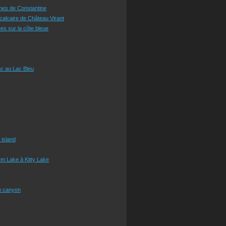
ines de Constantine
 calcaire de Château Virant
es sur la côte bleue
c au Lac Bleu
 island
m Lake à Kitty Lake
n canyon