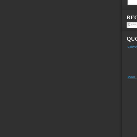
RE
QUO
canyo
Maor,