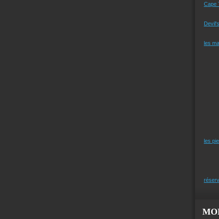
Cape 
Devil'
les m
les pi
réserv
MO