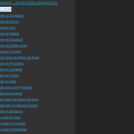
AGNES : LES PLUS BELLES PHOTOS
sme au Kurdistan
sme au Pérou
sme en Iran
sme en Bolivie
sme en Equateur
sme aux Etats-Unis
sme en Turquie
sme dans les Alpes du Nord
isme en Pyrénées
ade en Jordanie
ade en Grèce
de en Italie
ade dans les Pyrénées
ade en Espagne
de dans les Alpes du Nord
de dans le Massif Central
ade en Bretagne
 rando en Iran
 rando en Turquie
e rando en Norvège