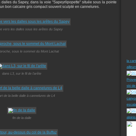
dalles du Sapey, dans la voie "Sapeyrlipopette" située sous la pointe
un bon calcaire gris compact souvent sculpté en cannelures.
ue vers les dalles sous les arêtes du Sapey
approche, sous le sommet du Mont Lachat
la car
ailleu
dans L3, sur le fil de l'arête
Prove
ski d
rt de la belle dalle à cannelures de L4
canyo
escal
alpini
fin de la dalle