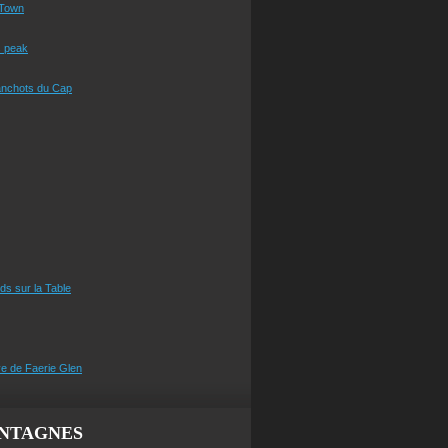
Town
s peak
anchots du Cap
eds sur la Table
e de Faerie Glen
NTAGNES