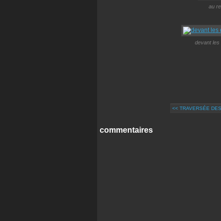
au re
devant les
<< TRAVERSÉE DES
commentaires