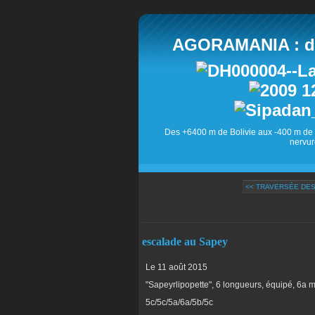
AGORAMANIA : des
Des +6400 m de Bolivie aux -400 m de 
nervur
<< TRAVERSÉE DES
escalade au Sapey
Le 11 août 2015
"Sapeyrlipopette", 6 longueurs, équipé, 6a 
5c/5c/5a/6a/5b/5c