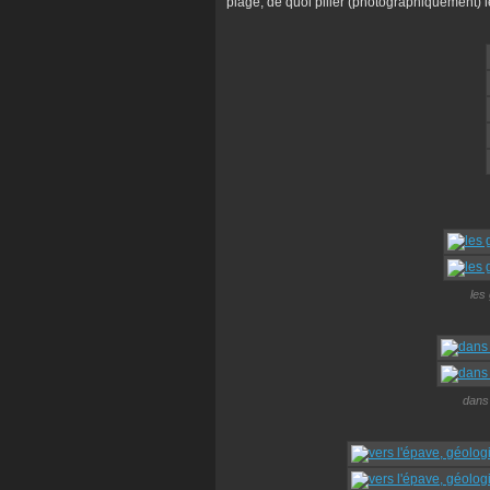
plage, de quoi piller (photographiquement) l
les 
dans