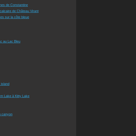
ines de Constantine
 calcaire de Château Virant
es sur la côte bleue
c au Lac Bleu
 island
m Lake à Kitty Lake
n canyon