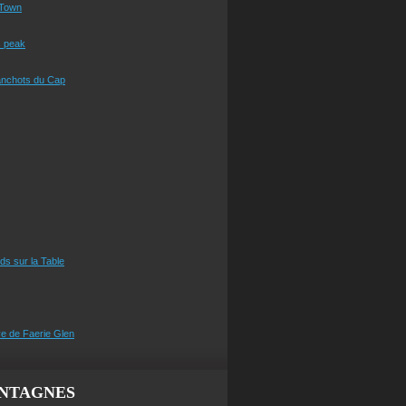
Town
s peak
anchots du Cap
eds sur la Table
e de Faerie Glen
NTAGNES