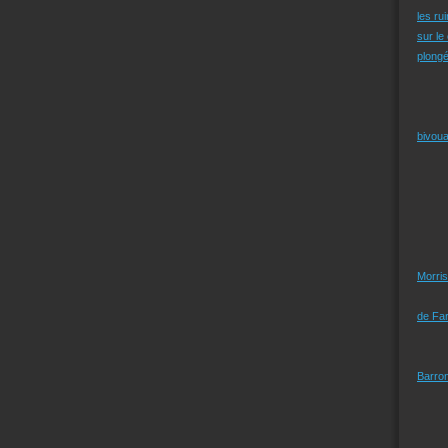
les ru
sur le
plongé
bivoua
Morris
de Far
Barro