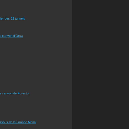
tier des 52 tunnels
le canyon d'Orsa
le canyon de Foresto
essous de la Grande Mona