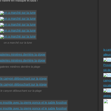
e navire en masque et tuba !
on a marché sur la lune
la car
ailleu
Prove
galeries minières derrière la plage
ski d
canyo
escal
 le canyon débouchant sur la plage
alpini