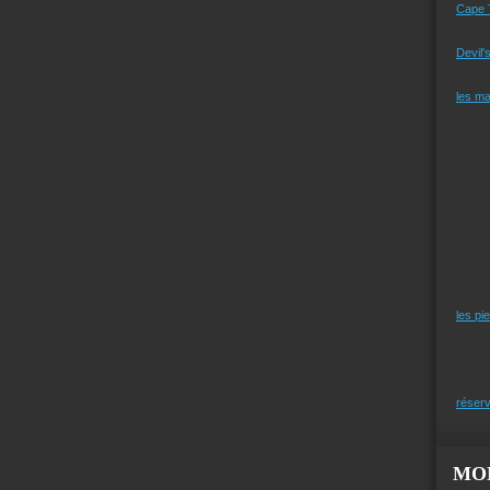
Cape 
Devil'
les m
les pi
réserv
MO