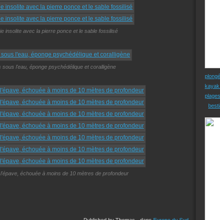
e insolite avec la pierre ponce et le sable fossilisé
s sous l'eau, éponge psychédélique et coralligène
plong
kayak
plage
besti
l'épave, échouée à moins de 10 mètres de profondeur
Published by Thomas
-
dans
Europe du Sud