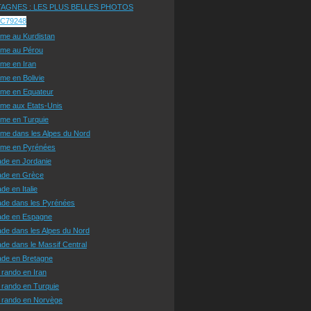
AGNES : LES PLUS BELLES PHOTOS
sme au Kurdistan
sme au Pérou
sme en Iran
sme en Bolivie
sme en Equateur
sme aux Etats-Unis
sme en Turquie
sme dans les Alpes du Nord
isme en Pyrénées
ade en Jordanie
ade en Grèce
de en Italie
ade dans les Pyrénées
ade en Espagne
de dans les Alpes du Nord
de dans le Massif Central
ade en Bretagne
 rando en Iran
 rando en Turquie
e rando en Norvège