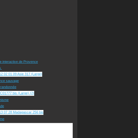
te interactive de Provence
rs
nce sauvage
e randonnée
nisme
ade
sme