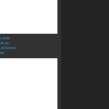
ée apnée
 de mer
s de Provence
aire