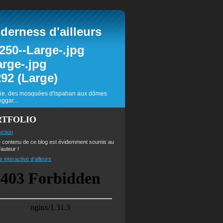
erness d'ailleurs
inie, des mosquées d'Ispahan aux dômes
ggar...
RTFOLIO
uction
e contenu de ce blog est évidemment soumis au
'auteur !
e interactive d'ailleurs