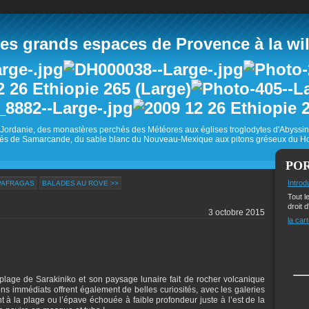
 grands espaces de Provence à la wild
Jordanie, des monastères perchés des Météores aux églises troglodytes d'Abyss
és de Samarcande, du sable blanc du Nouveau-Mexique aux pitons gréseux du Ho
PO
Introd
PAFRAGAS
BALADES AU ROVE >>
Tout l
droit d
3 octobre 2015
la cart
 plage de Sarakiniko et son paysage lunaire fait de rocher volcanique
ns immédiats offrent également de belles curiosités, avec les galeries
 à la plage ou l’épave échouée à faible profondeur juste à l’est de la