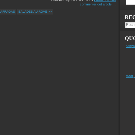
commenter cet article
…
PAFRAGAS
BALADES AU ROVE >>
RE
QUO
canyo
Maor,