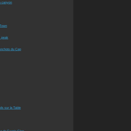
n canyon
Town
s peak
anchots du Cap
eds sur la Table
e de Faerie Glen