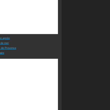
ée apnée
 de mer
s de Provence
aire