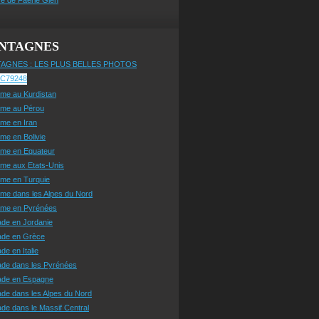
NTAGNES
AGNES : LES PLUS BELLES PHOTOS
sme au Kurdistan
sme au Pérou
sme en Iran
sme en Bolivie
sme en Equateur
sme aux Etats-Unis
sme en Turquie
sme dans les Alpes du Nord
isme en Pyrénées
ade en Jordanie
ade en Grèce
de en Italie
ade dans les Pyrénées
ade en Espagne
de dans les Alpes du Nord
de dans le Massif Central