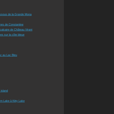
essous de la Grande Mona
ines de Constantine
 calcaire de Château Virant
es sur la côte bleue
c au Lac Bleu
 island
m Lake à Kitty Lake