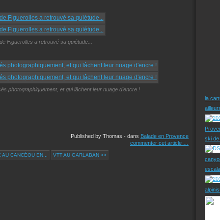
 de Figuerolles a retrouvé sa quiétude...
sés photographiquement, et qui lâchent leur nuage d'encre !
la car
ailleu
Prove
Published by Thomas
-
dans
Balade en Provence
ski d
commenter cet article
…
E AU CANCÉOU EN...
VTT AU GARLABAN >>
canyo
escal
alpini