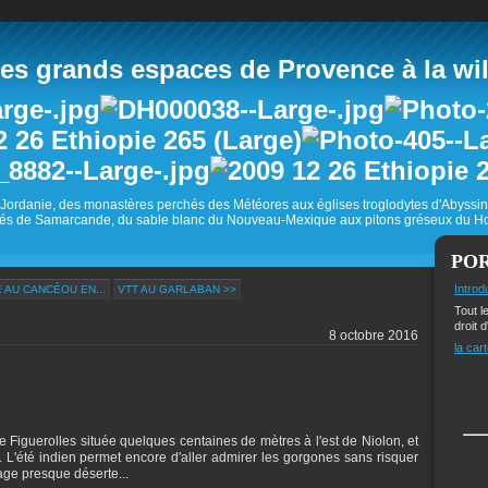
 grands espaces de Provence à la wild
Jordanie, des monastères perchés des Météores aux églises troglodytes d'Abyss
és de Samarcande, du sable blanc du Nouveau-Mexique aux pitons gréseux du Ho
PO
Introd
E AU CANCÉOU EN...
VTT AU GARLABAN >>
Tout l
droit d
8 octobre 2016
la cart
e Figuerolles située quelques centaines de mètres à l'est de Niolon, et
 L'été indien permet encore d'aller admirer les gorgones sans risquer
lage presque déserte...