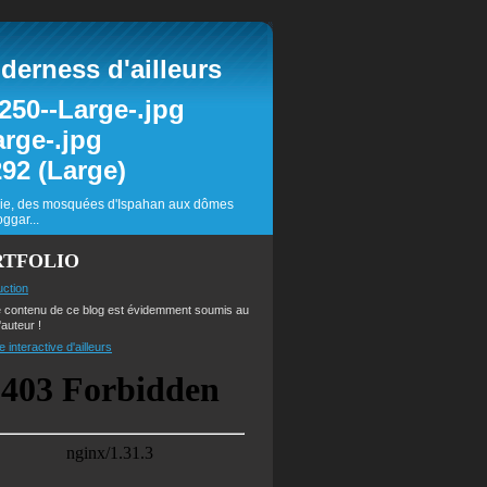
erness d'ailleurs
inie, des mosquées d'Ispahan aux dômes
ggar...
RTFOLIO
uction
e contenu de ce blog est évidemment soumis au
'auteur !
e interactive d'ailleurs