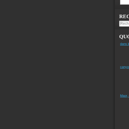
RE
QUO
dans l
canyo
Maor,