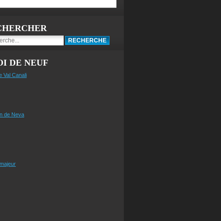
CHERCHER
I DE NEUF
e Val Canali
n de Neva
 majeur