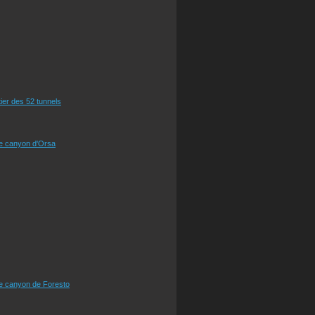
tier des 52 tunnels
le canyon d'Orsa
le canyon de Foresto