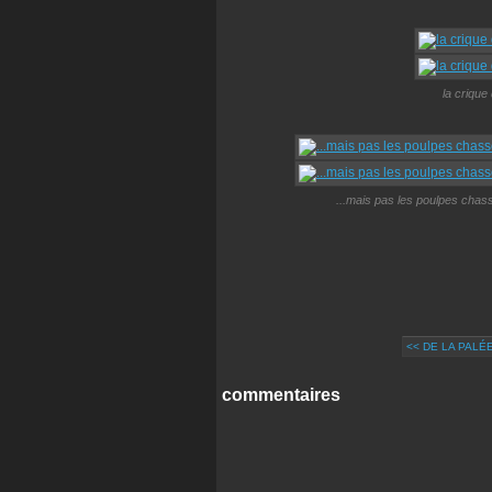
la crique
...mais pas les poulpes chas
<< DE LA PALÉ
commentaires