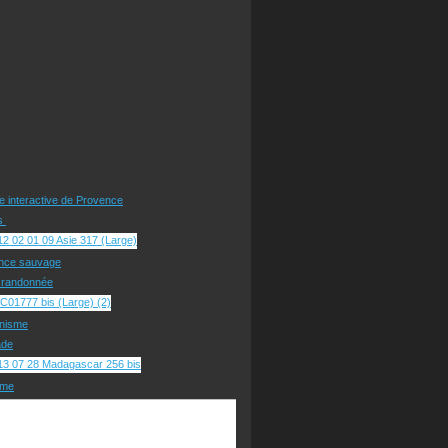
te interactive de Provence
rs
nce sauvage
e randonnée
nisme
ade
sme