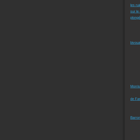
les ru
sur le
plongé
bivoua
Morris
de Far
Barro