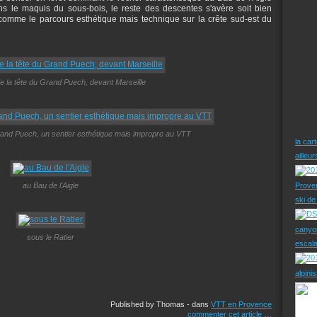
ans le maquis du sous-bois, le reste des descentes s'avère soit bien
comme le parcours esthétique mais technique sur la crête sud-est du
 la tête du Grand Puech, devant Marseille
rand Puech, un sentier esthétique mais impropre au VTT
la car
ailleu
au Bau de l'Aigle
Prove
ski d
canyo
sous le Ratier
escal
alpini
Published by Thomas
-
dans
VTT en Provence
commenter cet article
…