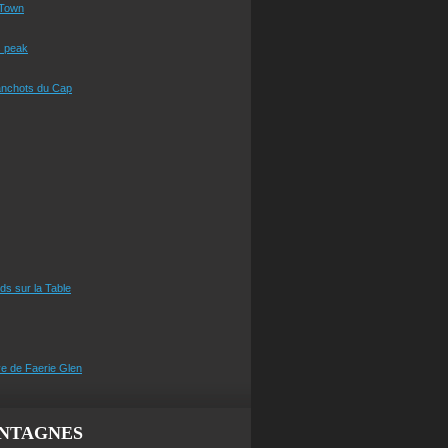
Town
s peak
anchots du Cap
eds sur la Table
e de Faerie Glen
NTAGNES