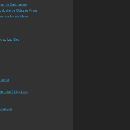
ines de Constantine
 calcaire de Château Virant
es sur la côte bleue
c au Lac Bleu
 island
m Lake à Kitty Lake
n canyon