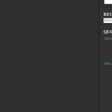
RE
QUO
canyo
Maor,