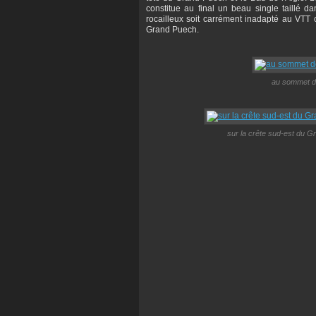
constitue au final un beau single taillé d
rocailleux soit carrément inadapté au VTT 
Grand Puech.
au sommet de
sur la crête sud-est du G