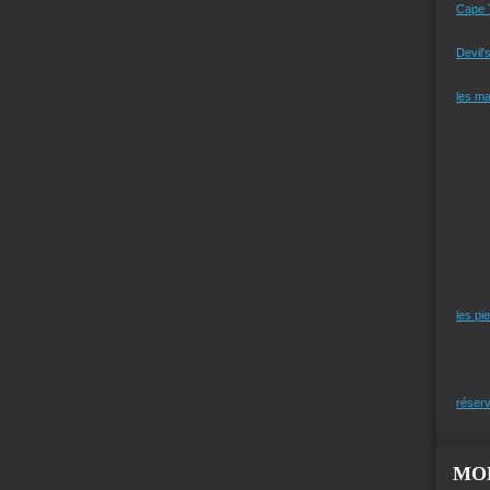
Cape 
Devil'
les m
les pi
réserv
MO