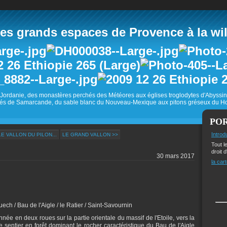
 grands espaces de Provence à la wild
Jordanie, des monastères perchés des Météores aux églises troglodytes d'Abyss
és de Samarcande, du sable blanc du Nouveau-Mexique aux pitons gréseux du Ho
PO
Introd
E VALLON DU PILON...
LE GRAND VALLON >>
Tout l
droit d
30 mars 2017
la cart
uech / Bau de l'Aigle / le Ratier / Saint-Savournin
née en deux roues sur la partie orientale du massif de l'Etoile, vers la
e sentier en forêt dominant le rocher caractéristique du Bau de l'Aigle