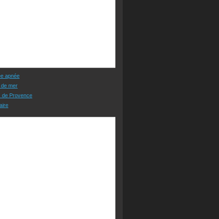
ée apnée
 de mer
s de Provence
aire