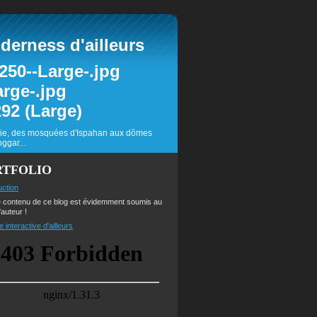
erness d'ailleurs
inie, des mosquées d'Ispahan aux dômes
ggar...
RTFOLIO
uction
e contenu de ce blog est évidemment soumis au
'auteur !
e interactive d'ailleurs