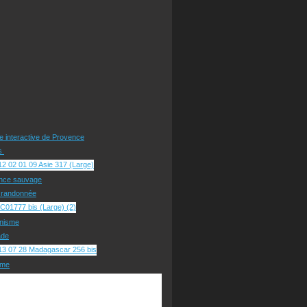
te interactive de Provence
rs
nce sauvage
e randonnée
nisme
ade
sme