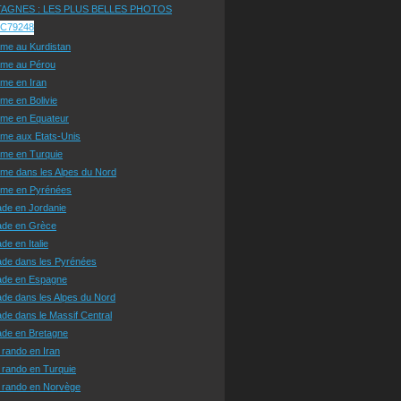
AGNES : LES PLUS BELLES PHOTOS
sme au Kurdistan
sme au Pérou
sme en Iran
sme en Bolivie
sme en Equateur
sme aux Etats-Unis
sme en Turquie
sme dans les Alpes du Nord
isme en Pyrénées
ade en Jordanie
ade en Grèce
de en Italie
ade dans les Pyrénées
ade en Espagne
de dans les Alpes du Nord
de dans le Massif Central
ade en Bretagne
 rando en Iran
 rando en Turquie
e rando en Norvège