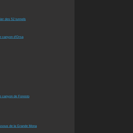
tier des 52 tunnels
le canyon d'Orsa
le canyon de Foresto
essous de la Grande Mona