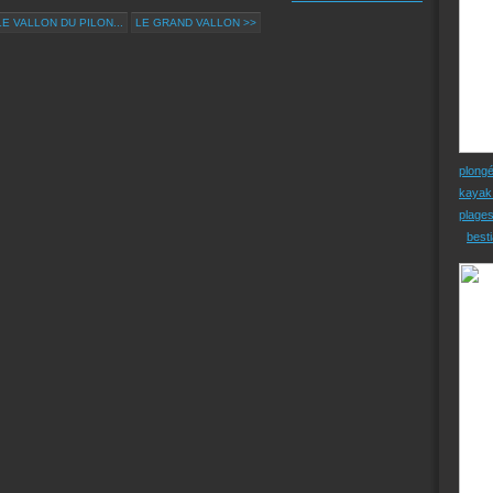
E VALLON DU PILON...
LE GRAND VALLON >>
plong
kayak
plage
besti