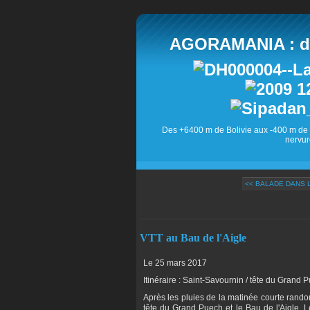
AGORAMANIA : des
Des +6400 m de Bolivie aux -400 m de 
nervur
<< BALADE DANS L
VTT au Bau de l'Aigle
Le 25 mars 2017
Itinéraire : Saint-Savournin / tête du Grand P
Après les pluies de la matinée courte randon
tête du Grand Puech et le Bau de l'Aigle. L