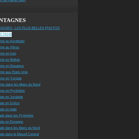
NTAGNES
AGNES : LES PLUS BELLES PHOTOS
sme au Kurdistan
sme au Pérou
sme en Iran
sme en Bolivie
sme en Equateur
sme aux Etats-Unis
sme en Turquie
sme dans les Alpes du Nord
isme en Pyrénées
ade en Jordanie
ade en Grèce
de en Italie
ade dans les Pyrénées
ade en Espagne
de dans les Alpes du Nord
de dans le Massif Central