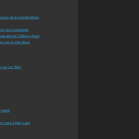
essous de la Grande Mona
ines de Constantine
 calcaire de Château Virant
es sur la côte bleue
c au Lac Bleu
 island
m Lake à Kitty Lake