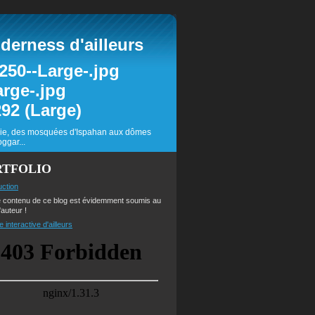
erness d'ailleurs
inie, des mosquées d'Ispahan aux dômes
ggar...
RTFOLIO
uction
e contenu de ce blog est évidemment soumis au
'auteur !
e interactive d'ailleurs