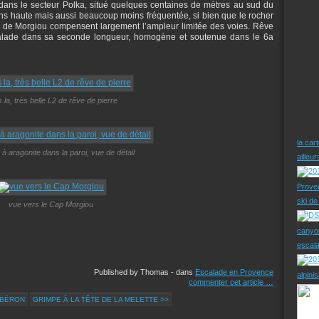
, dans le secteur Polka, situé quelques centaines de mètres au sud du
moins haute mais aussi beaucoup moins fréquentée, si bien que le rocher
s de Morgiou compensent largement l’ampleur limitée des voies. Rêve
escalade dans sa seconde longueur, homogène et soutenue dans le 6a
 la, très belle L2 de rêve de pierre
la car
 à aragonite dans la paroi, vue de détail
ailleu
Prove
ski d
vue vers le Cap Morgiou
canyo
escal
Published by Thomas
-
dans
Escalade en Provence
alpini
commenter cet article
…
UBÉRON
GRIMPE À LA TÊTE DE LA MELETTE >>