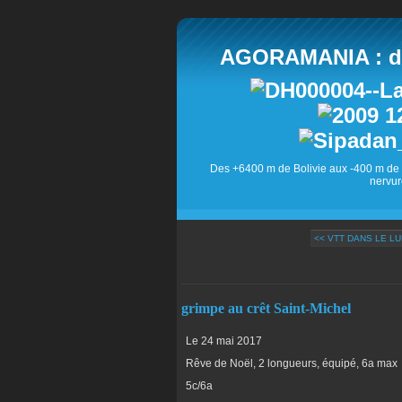
AGORAMANIA : des
Des +6400 m de Bolivie aux -400 m de 
nervur
<< VTT DANS LE L
grimpe au crêt Saint-Michel
Le 24 mai 2017
Rêve de Noël, 2 longueurs, équipé, 6a max
5c/6a