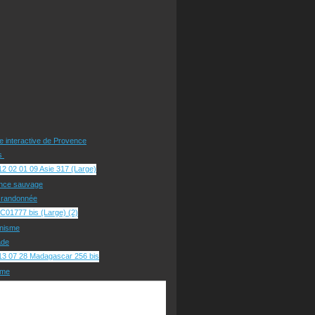
te interactive de Provence
rs
nce sauvage
e randonnée
nisme
ade
sme