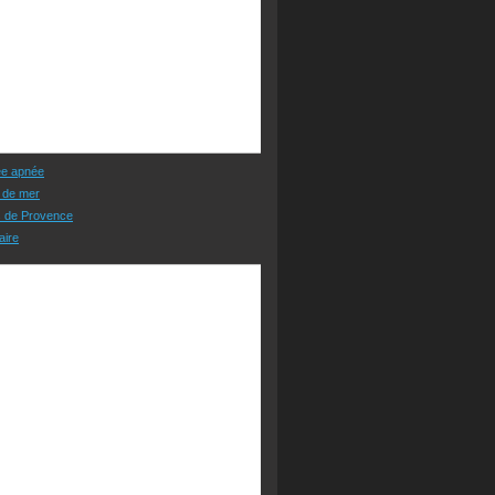
ée apnée
 de mer
s de Provence
aire