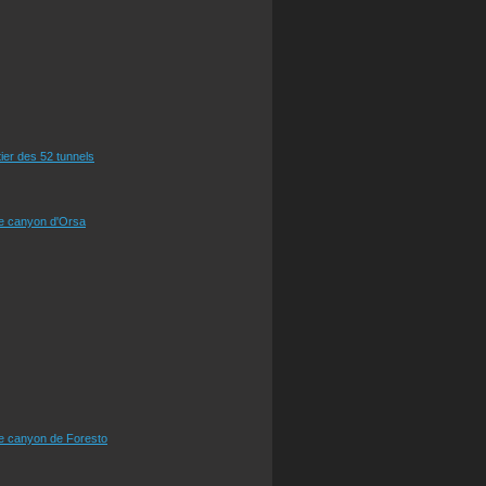
tier des 52 tunnels
le canyon d'Orsa
le canyon de Foresto