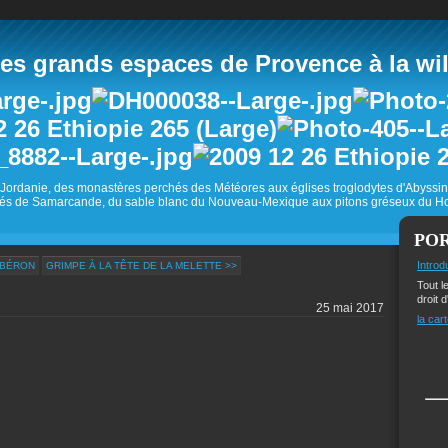
 grands espaces de Provence à la wild
Jordanie, des monastères perchés des Météores aux églises troglodytes d'Abyss
és de Samarcande, du sable blanc du Nouveau-Mexique aux pitons gréseux du Ho
PO
Introd
UBÉRON
GRIMPE À LA TÊTE DE LA MELETTE >>
Tout l
droit d
25 mai 2017
la cart