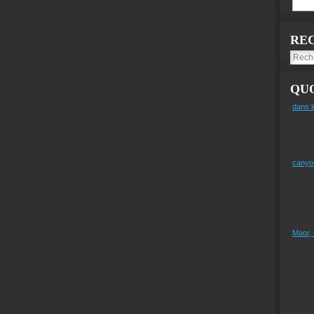
RE
QUO
dans l
canyo
Maor,