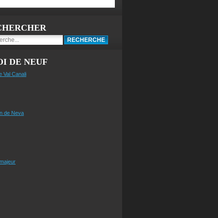
CHERCHER
I DE NEUF
e Val Canali
n de Neva
 majeur