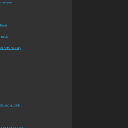
n canyon
Town
s peak
anchots du Cap
eds sur la Table
e de Faerie Glen